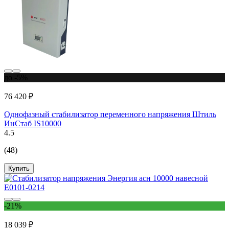
до -5%
76 420 ₽
Однофазный стабилизатор переменного напряжения Штиль
ИнСтаб IS10000
4.5
(48)
Купить
-21%
18 039 ₽