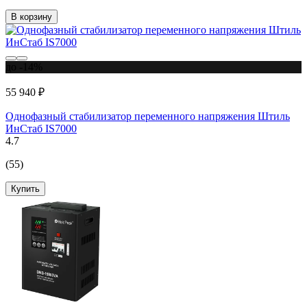
В корзину
до -14%
55 940 ₽
Однофазный стабилизатор переменного напряжения Штиль
ИнСтаб IS7000
4.7
(55)
Купить