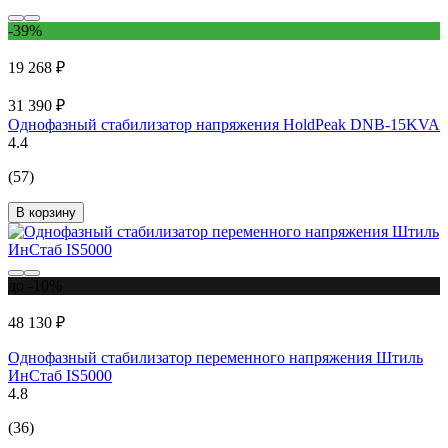
-39%
19 268 ₽
31 390 ₽
Однофазный стабилизатор напряжения HoldPeak DNB-15KVA
4.4
(57)
В корзину
до -10%
48 130 ₽
Однофазный стабилизатор переменного напряжения Штиль
ИнСтаб IS5000
4.8
(36)