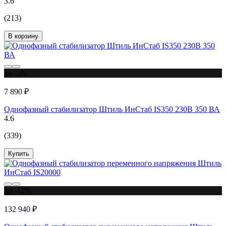
3.6
(213)
В корзину
до -5%
7 890 ₽
Однофазный стабилизатор Штиль ИнСтаб IS350 230В 350 ВА
4.6
(339)
Купить
до -12%
132 940 ₽