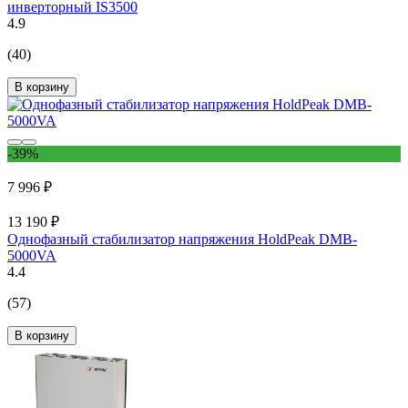
инверторный IS3500
4.9
(40)
В корзину
-39%
7 996 ₽
13 190 ₽
Однофазный стабилизатор напряжения HoldPeak DMB-
5000VA
4.4
(57)
В корзину