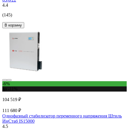
4.4
(145)
В корзину
-6%
до -11%
104 519 ₽
111 680 ₽
Однофазный стабилизатор переменного напряжения Штиль
ИнСтаб IS15000
4.5