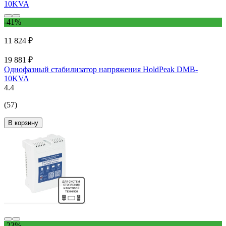
-41%
11 824 ₽
19 881 ₽
Однофазный стабилизатор напряжения HoldPeak DMB-
10KVA
4.4
(57)
В корзину
-23%