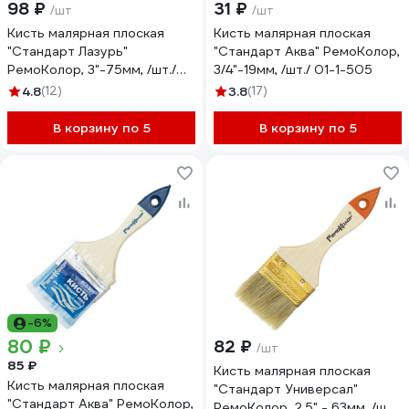
98 ₽
31 ₽
/шт
/шт
Кисть малярная плоская
Кисть малярная плоская
"Стандарт Лазурь"
"Стандарт Аква" РемоКолор,
РемоКолор, 3"-75мм, /шт./
3/4"-19мм, /шт./ 01-1-505
01-3-330
4.8
(12)
3.8
(17)
В корзину по 5
В корзину по 5
-6%
80 ₽
82 ₽
/шт
85 ₽
Кисть малярная плоская
Кисть малярная плоская
"Стандарт Универсал"
"Стандарт Аква" РемоКолор,
РемоКолор, 2,5" - 63мм, /шт./