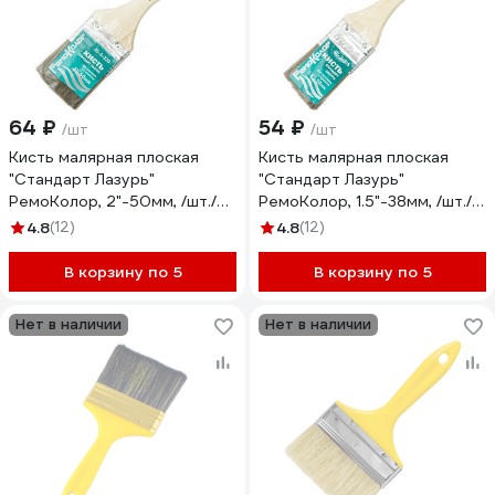
64 ₽
54 ₽
/шт
/шт
Кисть малярная плоская
Кисть малярная плоская
"Стандарт Лазурь"
"Стандарт Лазурь"
РемоКолор, 2"-50мм, /шт./
РемоКолор, 1.5"-38мм, /шт./
01-3-320
01-3-315
4.8
(12)
4.8
(12)
В корзину по 5
В корзину по 5
Нет в наличии
Нет в наличии