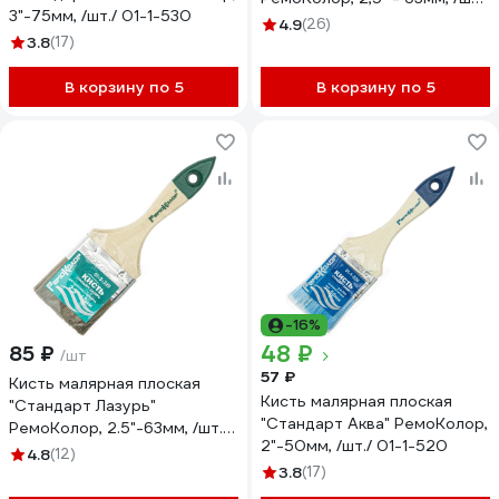
3"-75мм, /шт./ 01-1-530
01-1-025
4.9
(26)
3.8
(17)
В корзину по 5
В корзину по 5
-16%
48 ₽
85 ₽
/шт
57 ₽
Кисть малярная плоская
Кисть малярная плоская
"Стандарт Лазурь"
"Стандарт Аква" РемоКолор,
РемоКолор, 2.5"-63мм, /шт./
2"-50мм, /шт./ 01-1-520
01-3-325
4.8
(12)
3.8
(17)