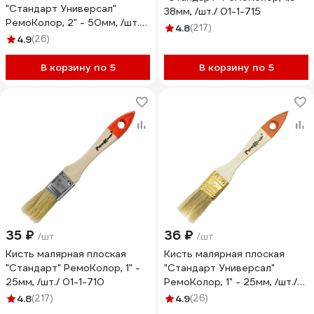
"Стандарт Универсал"
38мм, /шт./ 01-1-715
РемоКолор, 2" - 50мм, /шт./
4.8
(217)
01-1-020
4.9
(26)
В корзину по 5
В корзину по 5
35 ₽
36 ₽
/шт
/шт
Кисть малярная плоская
Кисть малярная плоская
"Стандарт" РемоКолор, 1" -
"Стандарт Универсал"
25мм, /шт./ 01-1-710
РемоКолор, 1" - 25мм, /шт./
01-1-010
4.8
(217)
4.9
(26)