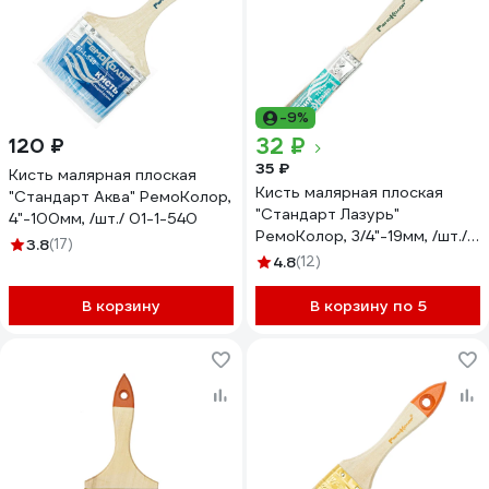
-9%
32 ₽
120 ₽
35 ₽
Кисть малярная плоская
Кисть малярная плоская
"Стандарт Аква" РемоКолор,
"Стандарт Лазурь"
4"-100мм, /шт./ 01-1-540
РемоКолор, 3/4"-19мм, /шт./
3.8
(17)
01-3-334
4.8
(12)
В корзину
В корзину по 5