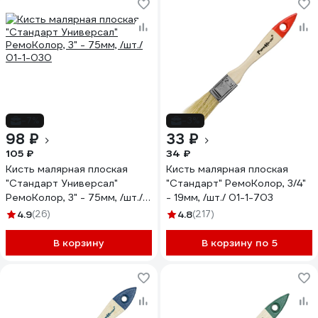
-7%
-3%
98 ₽
33 ₽
105 ₽
34 ₽
Кисть малярная плоская
Кисть малярная плоская
"Стандарт Универсал"
"Стандарт" РемоКолор, 3/4"
РемоКолор, 3" - 75мм, /шт./
- 19мм, /шт./ 01-1-703
01-1-030
4.9
(26)
4.8
(217)
В корзину
В корзину по 5