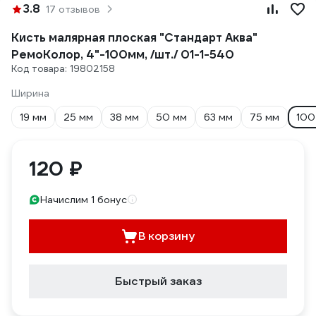
3.8
17 отзывов
Кисть малярная плоская "Стандарт Аква"
РемоКолор, 4"-100мм, /шт./ 01-1-540
Код товара: 19802158
Ширина
19 мм
25 мм
38 мм
50 мм
63 мм
75 мм
100
120 ₽
Начислим 1 бонус
В корзину
Быстрый заказ