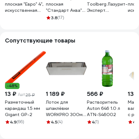
плоская "Евро" 4",
плоская
Toolberg Лазурит-
плоск
искусственная
"Стандарт Аква"
Эксперт
иску
щетина,
РемоКолор,
искусственная
щети
3.8
(17)
деревянная ручка
3"-75мм, /шт./ 01-
щетина,
дере
83074
1-530
деревянная
8307
рукоятка, 75мм
Сопутствующие товары
ЛА-00003508
-48%
13 ₽
1 189 ₽
566 ₽
135
/шт
25 ₽
Разметочный
Лоток для
Растворитель
Маля
карандаш 1.5 мм
шпаклёвки
Auton 646 1.0 л
вали
Gigant GP-2
WORKPRO 300мм,
ATN-S46002
с ру
нержавейка
Гирп
4.9
(66)
4.5
(4)
4
(1)
4.
WP329025
D15м
4-52