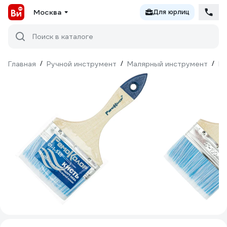
Москва
Для юрлиц
Поиск в каталоге
Главная
/
Ручной инструмент
/
Малярный инструмент
/
Ки