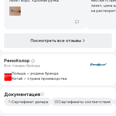
лезет ворс. Удобная ручка.
неответствен
лезет, цена а
на растворит
первого испо
выбросить. Р
РемоКолор Га
дороже, я не
Посмотреть все отзывы
РемоКолор
Все товары бренда
Польша — родина бренда
Китай — страна производства
Документация
Сертификат дилера
Сертификаты соответствия