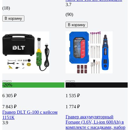
3.7
(18)
(90)
В корзину
В корзину
-20%
-13%
6 305 ₽
1 535 ₽
7 843 ₽
1 774 ₽
Гравер DLT G-100 с кейсом
Гравер аккумуляторный
1151К
Forsage (3.6V, Li-ion 600Ah) в
3.9
комплекте с насадками, набор