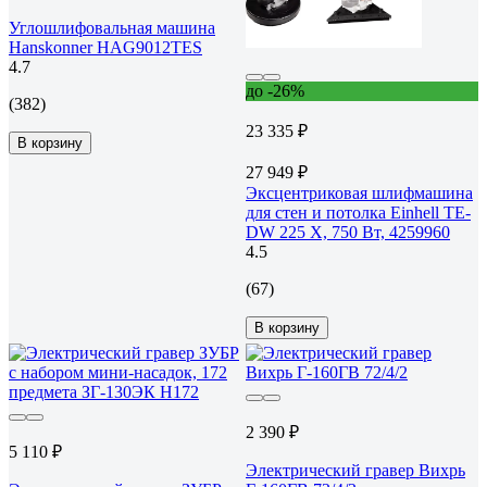
Углошлифовальная машина
Hanskonner HAG9012TES
4.7
до -26%
(382)
23 335 ₽
В корзину
27 949 ₽
Эксцентриковая шлифмашина
для стен и потолка Einhell TE-
DW 225 X, 750 Вт, 4259960
4.5
(67)
В корзину
2 390 ₽
5 110 ₽
Электрический гравер Вихрь