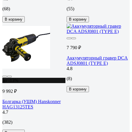
(68)
(55)
В корзину
В корзину
7 790 ₽
Аккумуляторный гравер DCA
ADSJ0801 (TYPE E)
4.8
(8)
до -13%
В корзину
9 992 ₽
Болгарка (УШМ) Hanskonner
HAG13125TES
4.7
(382)