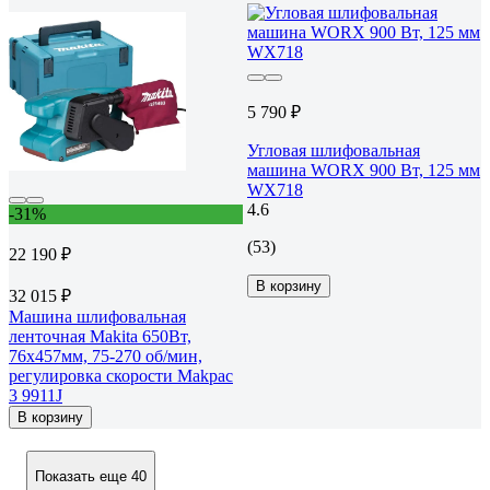
5 790 ₽
Угловая шлифовальная
машина WORX 900 Вт, 125 мм
WX718
4.6
-31%
(53)
22 190 ₽
В корзину
32 015 ₽
Машина шлифовальная
ленточная Makita 650Вт,
76х457мм, 75-270 об/мин,
регулировка скорости Makpac
3 9911J
В корзину
Показать еще 40