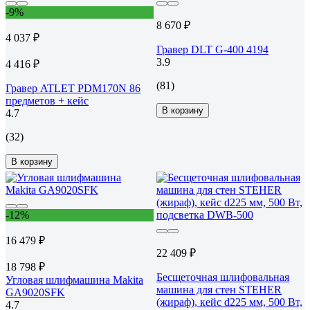
-9%
8 670 ₽
4 037 ₽
Гравер DLT G-400 4194
3.9
4 416 ₽
(81)
Гравер ATLET PDM170N 86
предметов + кейс
В корзину
4.7
(32)
В корзину
-12%
16 479 ₽
22 409 ₽
18 798 ₽
Бесщеточная шлифовальная
Угловая шлифмашина Makita
машина для стен STEHER
GA9020SFK
(жираф), кейс d225 мм, 500 Вт,
4.7