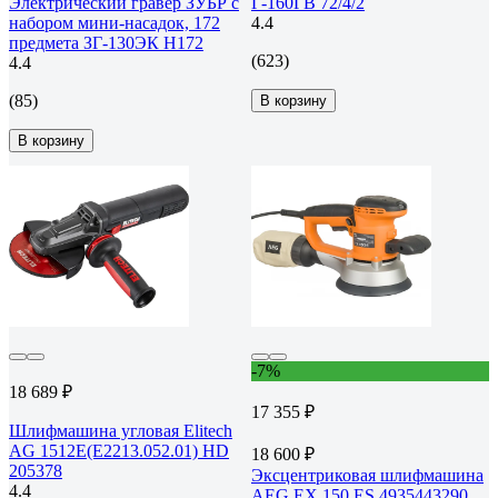
Электрический гравер ЗУБР с
Г-160ГВ 72/4/2
набором мини-насадок, 172
4.4
предмета ЗГ-130ЭК H172
(623)
4.4
(85)
В корзину
В корзину
-7%
18 689 ₽
17 355 ₽
Шлифмашина угловая Elitech
AG 1512E(E2213.052.01) HD
18 600 ₽
205378
Эксцентриковая шлифмашина
4.4
AEG EX 150 ES 4935443290