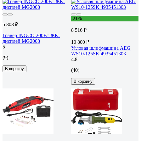
-21%
5 808 ₽
8 516 ₽
Гравер INGCO 200Вт ЖК-
дисплей MG2008
10 800 ₽
5
Угловая шлифмашина AEG
WS10-125SK 4935451303
(9)
4.8
В корзину
(40)
В корзину