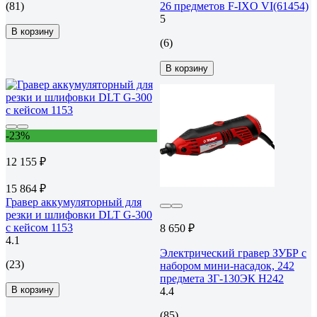
(81)
26 предметов F-IXO VI(61454)
5
В корзину
(6)
В корзину
-23%
12 155 ₽
15 864 ₽
Гравер аккумуляторный для
резки и шлифовки DLT G-300
с кейсом 1153
8 650 ₽
4.1
Электрический гравер ЗУБР с
(23)
набором мини-насадок, 242
предмета ЗГ-130ЭК H242
В корзину
4.4
(85)