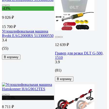
-43%
9 026 ₽
15 700 ₽
Углошлифовальная машина
Ryobi EAG2000RS 5133000550
3.4
12 639 ₽
(55)
Гравер для резки DLT G-500,
В корзину
1510
3.9
(81)
В корзину
до -13%
8 711 ₽