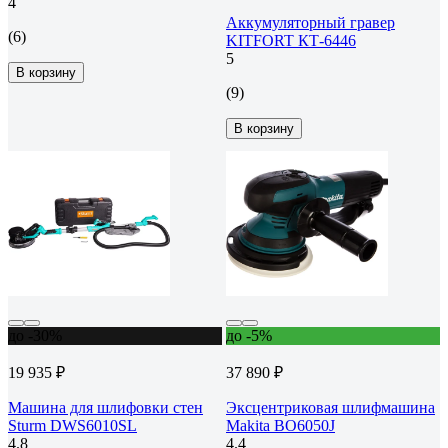
4
Аккумуляторный гравер
(6)
KITFORT КТ-6446
5
В корзину
(9)
В корзину
до -30%
до -5%
19 935 ₽
37 890 ₽
Машина для шлифовки стен
Эксцентриковая шлифмашина
Sturm DWS6010SL
Makita BO6050J
4.8
4.4