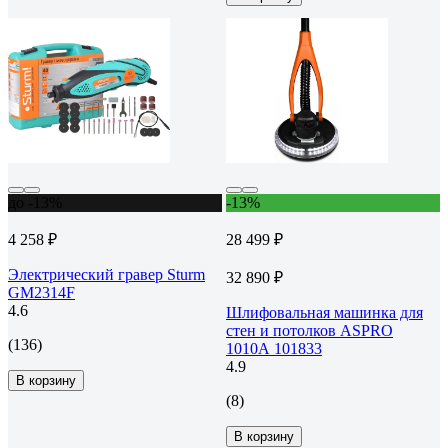
до -13%
-13%
4 258 ₽
28 499 ₽
Электрический гравер Sturm
32 890 ₽
GM2314F
4.6
Шлифовальная машинка для
стен и потолков ASPRO
(136)
1010А 101833
4.9
В корзину
(8)
В корзину