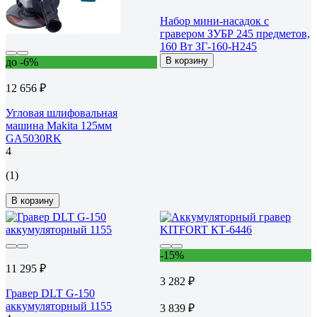
Набор мини-насадок с
гравером ЗУБР 245 предметов,
160 Вт ЗГ-160-H245
В корзину
до -6%
12 656 ₽
Угловая шлифовальная
машина Makita 125мм
GA5030RK
4
(1)
В корзину
-15%
11 295 ₽
3 282 ₽
Гравер DLT G-150
аккумуляторный 1155
3 839 ₽