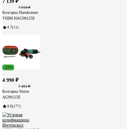
7 139 ₽
7 918 ₽
Болгарка Hanskonner
УШМ HAG90125E
4.7
(11)
-33%
4 990 ₽
7 491 ₽
Болгарка Sturm
AG90125E
4.6
(177)