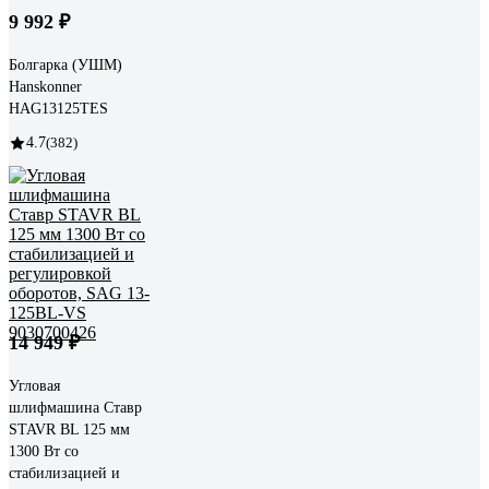
9 992 ₽
Болгарка (УШМ)
Hanskonner
HAG13125TES
4.7
(382)
14 949 ₽
Угловая
шлифмашина Ставр
STAVR BL 125 мм
1300 Вт со
стабилизацией и