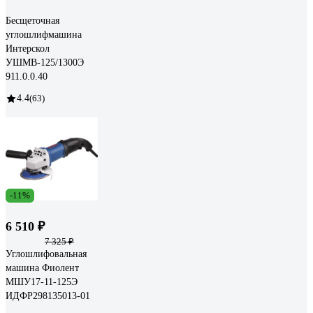
Бесщеточная
углошлифмашина
Интерскол
УШМВ-125/1300Э
911.0.0.40
4.4
(63)
-11%
6 510 ₽
7 325 ₽
Углошлифовальная
машина Фиолент
МШУ17-11-125Э
ИДФР298135013-01