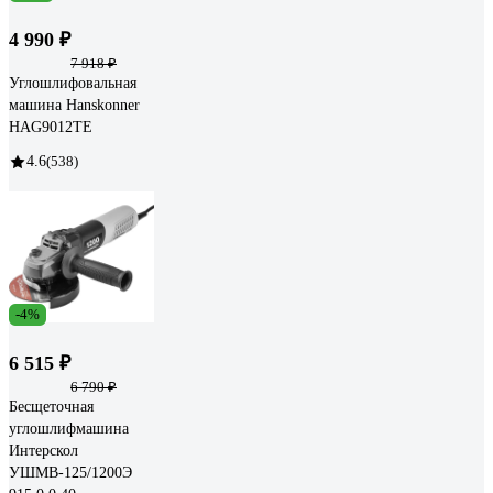
4 990 ₽
7 918 ₽
Углошлифовальная
машина Hanskonner
HAG9012TE
4.6
(538)
-4%
6 515 ₽
6 790 ₽
Бесщеточная
углошлифмашина
Интерскол
УШМВ-125/1200Э