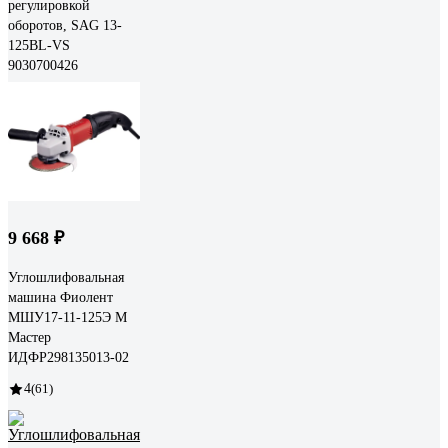
регулировкой
оборотов, SAG 13-
125BL-VS
9030700426
9 668 ₽
Углошлифовальная
машина Фиолент
МШУ17-11-125Э М
Мастер
ИДФР298135013-02
4
(61)