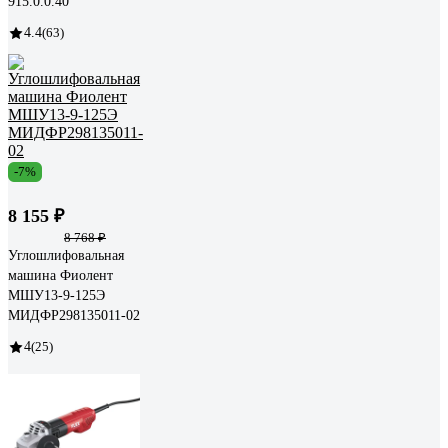
915.0.0.40
4.4
(63)
-7%
8 155 ₽
8 768 ₽
Углошлифовальная
машина Фиолент
МШУ13-9-125Э
МИДФР298135011-02
4
(25)