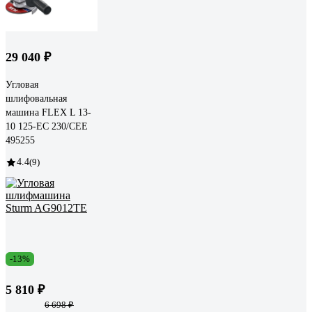
29 040 ₽
Угловая
шлифовальная
машина FLEX L 13-
10 125-EC 230/CEE
495255
4.4
(9)
-13%
5 810 ₽
6 698 ₽