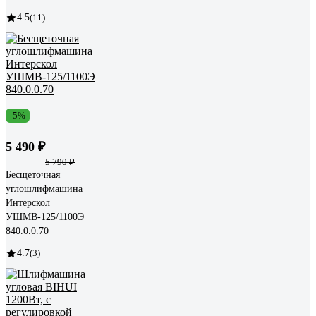
4.5
(11)
-5%
5 490 ₽
5 790 ₽
Бесщеточная
углошлифмашина
Интерскол
УШМВ-125/1100Э
840.0.0.70
4.7
(3)