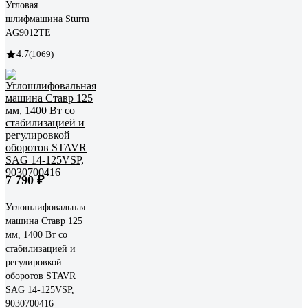
Угловая
шлифмашина Sturm
AG9012TE
4.7
(1069)
7 790 ₽
Углошлифовальная
машина Ставр 125
мм, 1400 Вт со
стабилизацией и
регулировкой
оборотов STAVR
SAG 14-125VSP,
9030700416