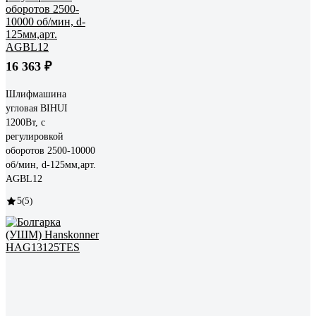
16 363 ₽
Шлифмашина
угловая BIHUI
1200Вт, с
регулировкой
оборотов 2500-10000
об/мин, d-125мм,арт.
AGBL12
5
(5)