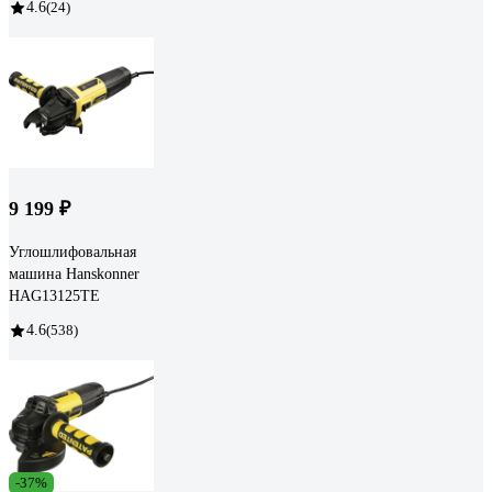
4.6
(24)
9 199 ₽
Углошлифовальная
машина Hanskonner
HAG13125TE
4.6
(538)
-37%