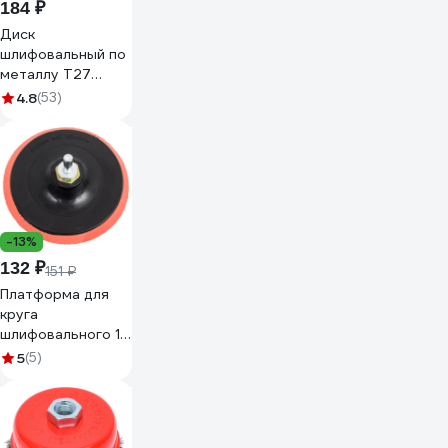
184 ₽
Диск
шлифовальный по
металлу T27
(125x22.2 мм) для
4.8
(53)
УШМ CUTOP
12560
-13%
132 ₽
151 ₽
Платформа для
круга
шлифовального 10
мм, 125 мм KUBIS
5
(5)
07-00-2001