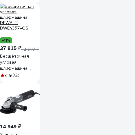
-11%
37 815 ₽
42 640 ₽
Бесщёточная
угловая
шлифмашина
DEWALT
4.4
(92)
DWE4357-QS
14 949 ₽
Угловая