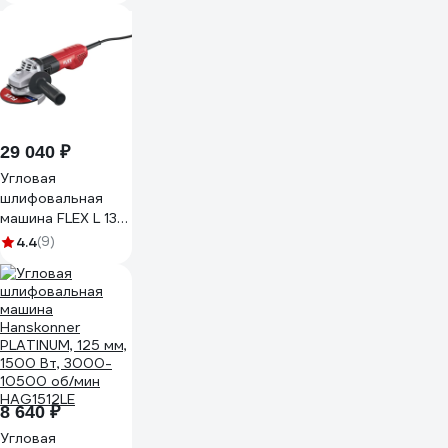
оборотов, 125 мм,
1600 Вт, плавный
пуск, 4 м 1333485
29 040 ₽
Угловая
шлифовальная
машина FLEX L 13-
10 125-EC
4.4
(9)
230/CEE 495255
8 640 ₽
Угловая