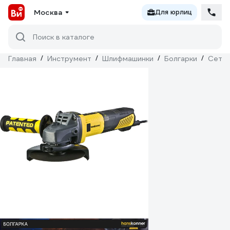
Москва
Для юрлиц
Поиск в каталоге
Главная
/
Инструмент
/
Шлифмашинки
/
Болгарки
/
Сетев