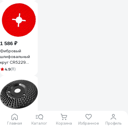
Б0028378
1 586 ₽
Фибровый
шлифовальный
круг CR5229
125x22 мм,
4.9
(8)
керамика, Р36, 10
шт Interflex
3024362501-10
643 ₽
Главная
Каталог
Корзина
Избранное
Профиль
Диск