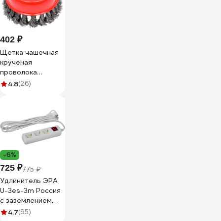
402 ₽
Щетка чашечная
крученая
проволока
стальная для ушм
4.8
(26)
100 мм, М14
HEADROCK 980-
111-100
-6%
725 ₽
775 ₽
Удлинитель ЭРА
U-3es-3m Россия
с заземлением,
3x1мм2, 16A, ПВС, с
4.7
(95)
выкл, 3гн, 3м