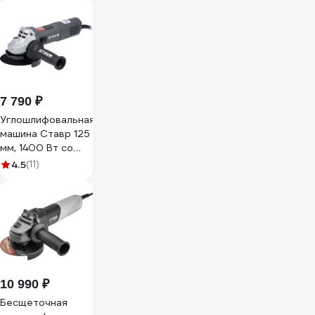
конст. эл. 1327639
7 790 ₽
Углошлифовальная
машина Ставр 125
мм, 1400 Вт со
стабилизацией и
4.5
(11)
регулировкой
оборотов STAVR
SAG 14-125VSP,
9030700416
10 990 ₽
Бесщеточная