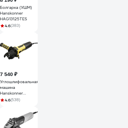
8 190 ₽
Болгарка (УШМ)
Hanskonner
HAG13125TES
4.6
(383)
7 540 ₽
Углошлифовальная
машина
Hanskonner
HAG13125TE
4.6
(538)