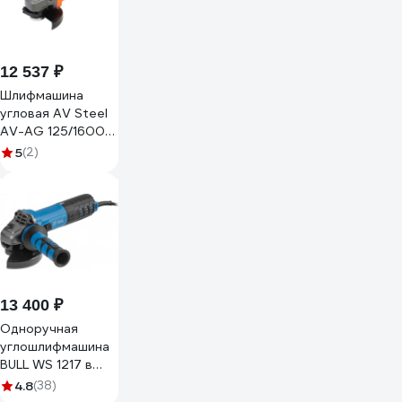
DBG12517V-SP05
12 537 ₽
Шлифмашина
угловая AV Steel
AV-AG 125/1600
BL AV-962115
5
(2)
13 400 ₽
Одноручная
углошлифмашина
BULL WS 1217 в
кор. бесщеточная,
4.8
(38)
регулировка