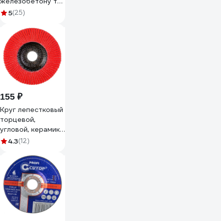
железобетону тип
турбо
5
(25)
125x2.2x22.23 мм
Berger BG BG1608
155 ₽
Круг лепестковый
торцевой,
угловой, керамика
125х22.2 мм, P-40
4.3
(12)
ABRAFORM AF-
FLAP-CN-125-
P40-CRM