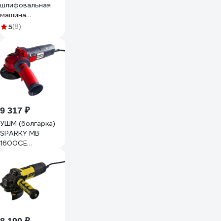
шлифовальная
машина
Hanskonner
5
(8)
PLATINUM, 125 мм,
1500 Вт, 3000-
10500 об/мин
HAG1512LE
9 317 ₽
УШМ (болгарка)
SPARKY MB
1600СE
14000077212