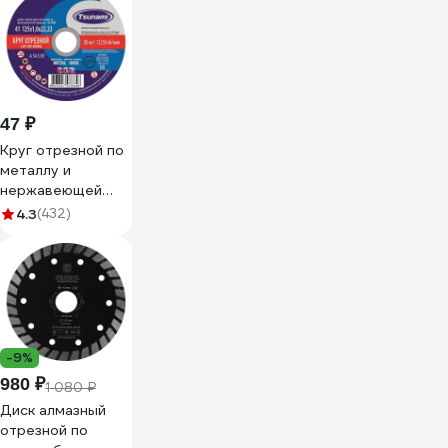
47 ₽
Круг отрезной по
металлу и
нержавеющей
стали (125х1,0х22
4.3
(432)
мм, A 54 S BF L)
Tsunami
D16101251022000
-9%
980 ₽
1 080 ₽
Диск алмазный
отрезной по