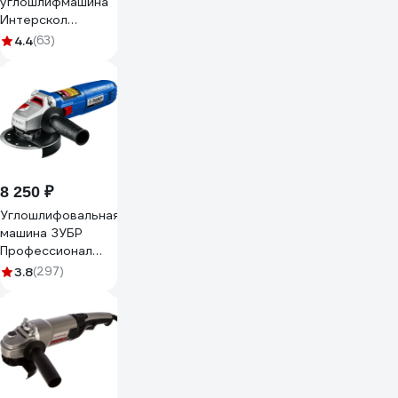
углошлифмашина
Интерскол
УШМВ-125/1700Э
4.4
(63)
в МультиБОКСе
912.2.0.40
8 250 ₽
Углошлифовальная
машина ЗУБР
Профессионал
УШМ-П125-1500
3.8
(297)
ЭПСТ