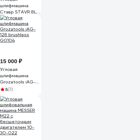
шлифмашина
Ставр STAVR BL
125 мм 1300 Вт со
стабилизацией и
регулировкой
оборотов, SAG 13-
125BL-VS
9030700426
15 000 ₽
Угловая
шлифмашина
Grozatools iAG-
126 brushless
5
(3)
G0104