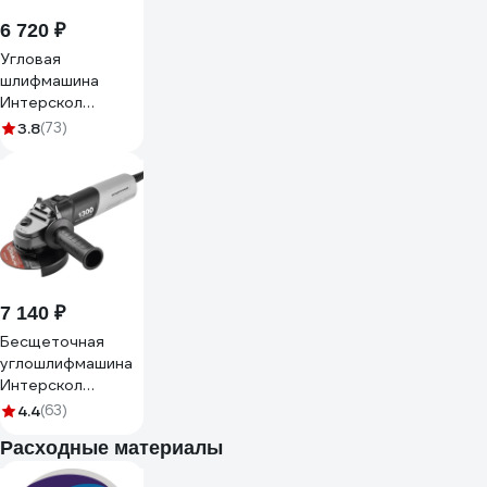
6 720 ₽
Угловая
шлифмашина
Интерскол
УШМ-125/1400ЭЛ
3.8
(73)
302.1.0.00
7 140 ₽
Бесщеточная
углошлифмашина
Интерскол
УШМВ-125/1300Э
4.4
(63)
911.0.0.40
Расходные материалы