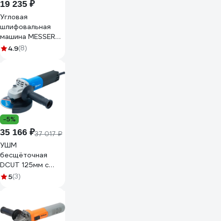
19 235 ₽
Угловая
шлифовальная
машина MESSER
M22 с
4.9
(8)
бесщеточным
двигателем 10-
30-022
-5%
35 166 ₽
37 017 ₽
УШМ
бесщёточная
DCUT 125мм с
регулировкой
5
(3)
скорости
вращения, 1650Вт,
6000-11000 об/
мин SP05