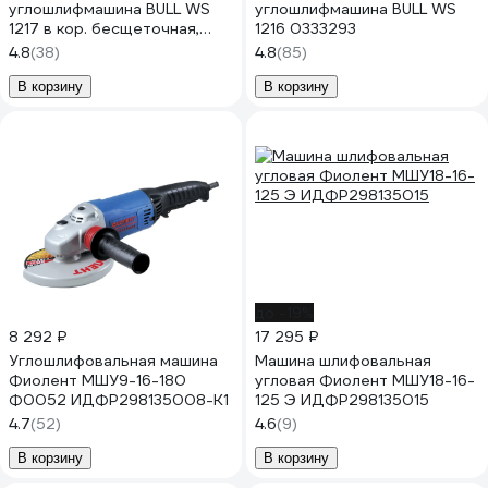
углошлифмашина BULL WS
углошлифмашина BULL WS
1217 в кор. бесщеточная,
1216 0333293
регулировка оборотов, 125
4.8
(38)
4.8
(85)
мм, 1600 Вт, плавный пуск, 4
м 1333485
В корзину
В корзину
до -19%
8 292 ₽
17 295 ₽
Углошлифовальная машина
Машина шлифовальная
Фиолент МШУ9-16-180
угловая Фиолент МШУ18-16-
Ф0052 ИДФР298135008-К1
125 Э ИДФР298135015
4.7
(52)
4.6
(9)
В корзину
В корзину