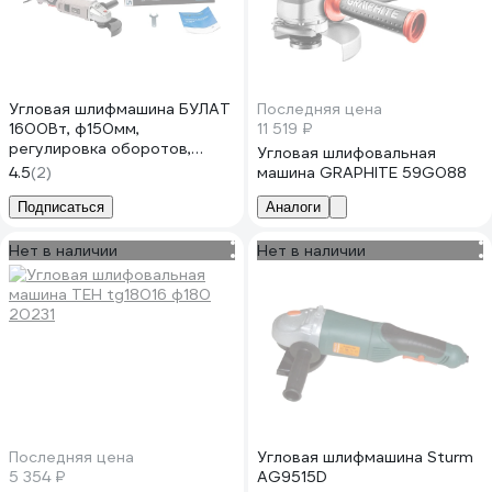
Угловая шлифмашина БУЛАТ
Последняя цена
1600Вт, ф150мм,
11 519 ₽
регулировка оборотов,
Угловая шлифовальная
3000-11000об/мин УШМ
4.5
(2)
машина GRAPHITE 59G088
1600/150
Подписаться
Аналоги
Нет в наличии
Нет в наличии
Последняя цена
Угловая шлифмашина Sturm
5 354 ₽
AG9515D