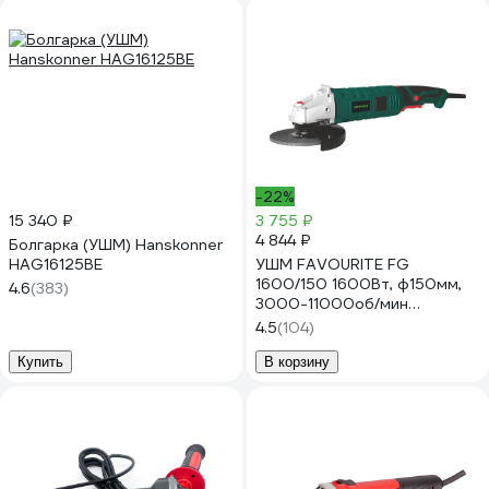
-22%
15 340 ₽
3 755 ₽
4 844 ₽
Болгарка (УШМ) Hanskonner
HAG16125BE
УШМ FAVOURITE FG
1600/150 1600Вт, ф150мм,
4.6
(383)
3000-11000об/мин
106201600
4.5
(104)
Купить
В корзину