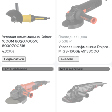
Угловая шлифмашина Kolner
Последняя цена
1600M 8020700516
6 538 ₽
8030700516
Угловая шлифмашина Dnipro-
4.3
(30)
M GS-160SЕ 49138000
Подписаться
Аналоги
Нет в наличии
Нет в наличии