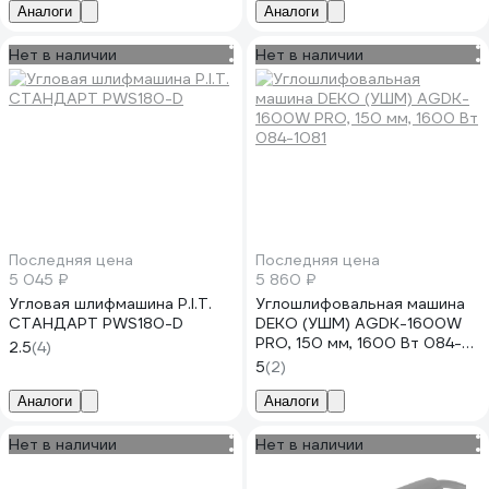
Аналоги
Аналоги
Нет в наличии
Нет в наличии
Последняя цена
Последняя цена
5 045 ₽
5 860 ₽
Угловая шлифмашина P.I.T.
Углошлифовальная машина
СТАНДАРТ PWS180-D
DEKO (УШМ) AGDK-1600W
PRO, 150 мм, 1600 Вт 084-
2.5
(4)
1081
5
(2)
Аналоги
Аналоги
Нет в наличии
Нет в наличии