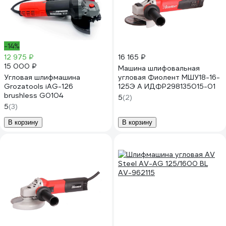
-14%
12 975 ₽
16 165 ₽
15 000 ₽
Машина шлифовальная
Угловая шлифмашина
угловая Фиолент МШУ18-16-
Grozatools iAG-126
125Э А ИДФР298135015-01
brushless G0104
5
(2)
5
(3)
В корзину
В корзину