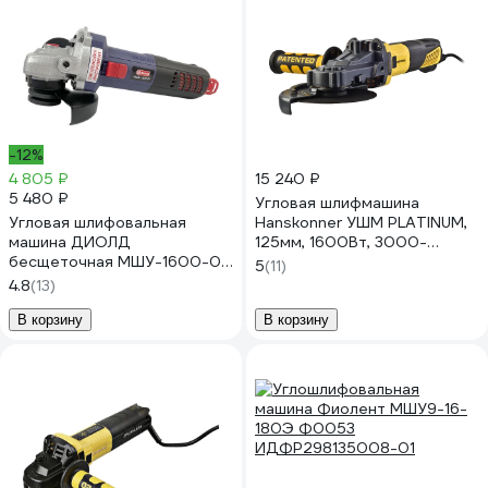
-12%
4 805 ₽
15 240 ₽
5 480 ₽
Угловая шлифмашина
Угловая шлифовальная
Hanskonner УШМ PLATINUM,
машина ДИОЛД
125мм, 1600Вт, 3000-
бесщеточная МШУ-1600-01
8500об/мин,
5
(11)
с регулировкой, 125мм, 1600
БЕСЩЁТОЧНАЯ HAG16125E
4.8
(13)
Вт, 10040004
В корзину
В корзину