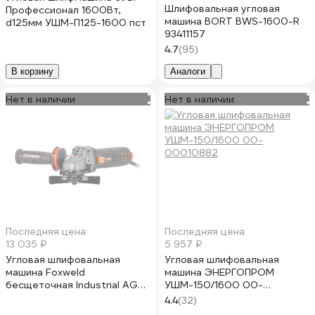
Шлифовальная угловая
Профессионал 1600Вт,
машина BORT BWS-1600-R
d125мм УШМ-П125-1600 пст
93411157
4.7
(95)
В корзину
Аналоги
Нет в наличии
Нет в наличии
Последняя цена
Последняя цена
13 035 ₽
5 957 ₽
Угловая шлифовальная
Угловая шлифовальная
машина Foxweld
машина ЭНЕРГОПРОМ
бесщеточная Industrial AG
УШМ-150/1600 00-
125/ 1600 ХE 8099
00010882
4.4
(32)