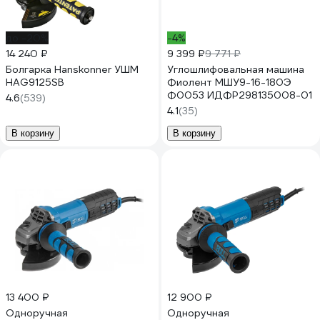
до -20%
-4%
14 240 ₽
9 399 ₽
9 771 ₽
Болгарка Hanskonner УШМ
Углошлифовальная машина
HAG9125SB
Фиолент МШУ9-16-180Э
Ф0053 ИДФР298135008-01
4.6
(539)
4.1
(35)
В корзину
В корзину
13 400 ₽
12 900 ₽
Одноручная
Одноручная