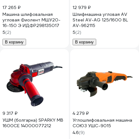
17 265 ₽
12 979 ₽
Машина шлифовальная
Шлифмашина угловая AV
угловая Фиолент МШУ20-
Steel AV-AG 125/1600 BL
16-150 Э ИДФР298135017
AV-962115
5
(2)
5
(2)
В корзину
В корзину
9 317 ₽
4 279 ₽
УШМ (болгарка) SPARKY MB
Углошлифовальная машина
1600СE 14000077212
СОЮЗ УШС-9015
4.6
(9)