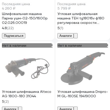
Последняя цена
Последняя цена
4 260 ₽
5 799 ₽
Шлифовальная машина
Угловая шлифовальная
Парма ушм-02-150/1600р
машина ТЕН tg18016v ф180
02.026.00019
регулировка скорости
20233
4.8
(22)
5
(1)
Подписаться
Аналоги
Нет в наличии
Нет в наличии
Угловая шлифмашина Alteco
Угловая шлифмашина Dnipro-
AG 1800-180 31044
M GL-160SE 19419000
5
(2)
Аналоги
Аналоги