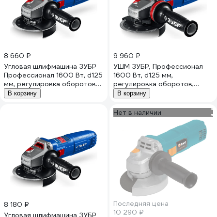
8 660 ₽
9 960 ₽
Угловая шлифмашина ЗУБР
УШМ ЗУБР, Профессионал
Профессионал 1600 Вт, d125
1600 Вт, d125 мм,
мм, регулировка оборотов
регулировка оборотов,
УШМ-П125-1600 эпст
фланец МИГ УШМ-П125-1605
В корзину
В корзину
ЭПСТ
Нет в наличии
Последняя цена
8 180 ₽
10 290 ₽
Угловая шлифмашина ЗУБР