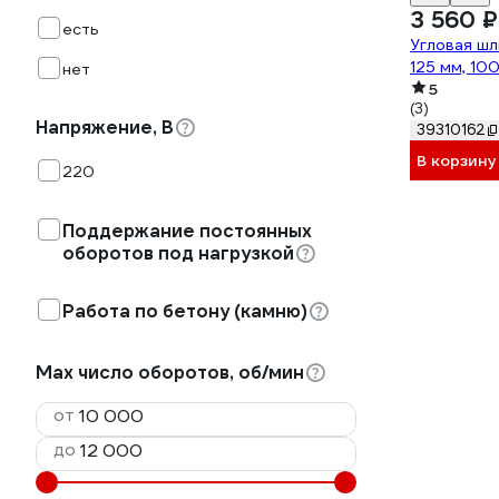
3 560 ₽
есть
Угловая ш
125 мм, 10
нет
5
(3)
Напряжение, В
39310162
В корзину
220
Поддержание постоянных
оборотов под нагрузкой
Работа по бетону (камню)
Max число оборотов, об/мин
от
до