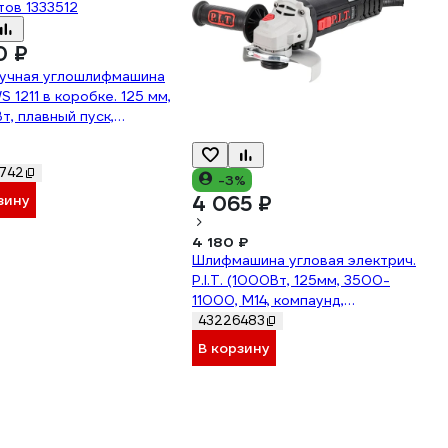
0 ₽
учная углошлифмашина
S 1211 в коробке. 125 мм,
т, плавный пуск,
ровка оборотов 1333512
742
-3%
зину
4 065 ₽
4 180 ₽
Шлифмашина угловая электрич.
P.I.T. (1000Вт, 125мм, 3500-
11000, М14, компаунд,
подшипник) PWS125-C12
43226483
В корзину