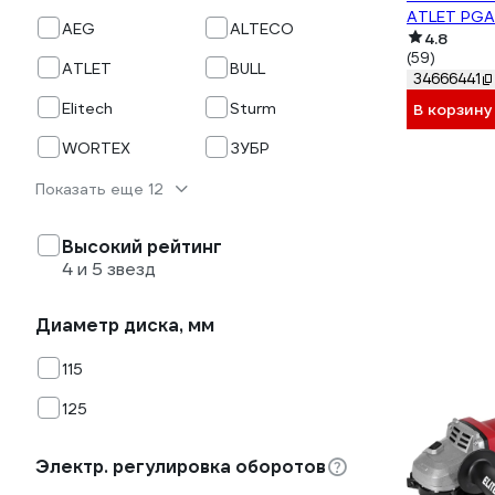
ATLET PGA
AEG
ALTECO
4.8
(59)
ATLET
BULL
34666441
Elitech
Sturm
В корзину
WORTEX
ЗУБР
Показать еще 12
Высокий рейтинг
4 и 5 звезд
Диаметр диска, мм
115
125
Электр. регулировка оборотов