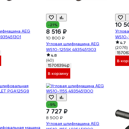
10 5
-21%
8 516 ₽
лифмашина AEG
Углов
4935451301
WS10-
10 800 ₽
4.7
Угловая шлифмашина AEG
(2076)
WS10-125SK 4935451303
15706
4.8
(40)
В кор
15706394
В корзину
-9%
7 727 ₽
8 500 ₽
Угловая шлифмашина AEG
лифовальная машина