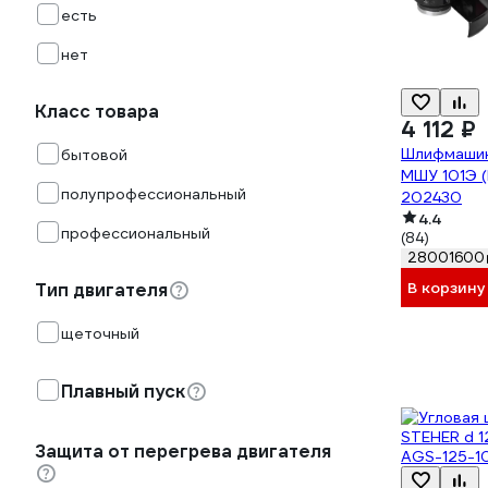
есть
нет
Класс товара
4 112 ₽
Шлифмашина
бытовой
МШУ 101Э (
полупрофессиональный
202430
4.4
профессиональный
(84)
28001600
В корзину
Тип двигателя
щеточный
Плавный пуск
Защита от перегрева двигателя