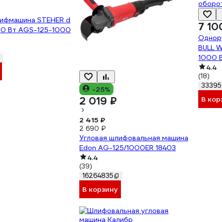
лифмашина STEHER d
7 10
00 Вт AGS-125-1000
Однор
BULL W
1000 В
регули
4.4
(18)
33395
-25%
В кор
2 019 ₽
2 415 ₽
2 690 ₽
Угловая шлифовальная машина
Edon AG-125/1000ER 18403
4.4
(39)
16264835
В корзину