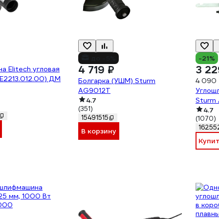
до -5%
-21%
4 719 ₽
3 22
 Elitech угловая
Е2213.012.00) ДМ
Болгарка (УШМ) Sturm
4 090
AG9012T
Углош
4.7
Sturm
(351)
4.7
15491515
(1070)
16255
В корзину
Купи