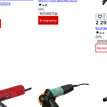
WS10-115S 4935451300
125G9
4.8
(45)
15706377
В корзину
2 29
Болга
4.4
(58)
25103
Купи