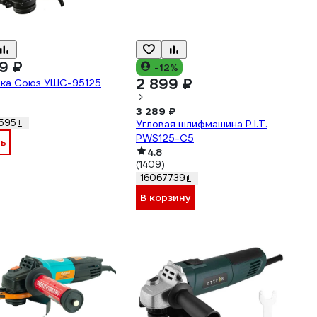
9 ₽
-12%
2 899 ₽
рка Союз УШС-95125
3 289 ₽
595
Угловая шлифмашина P.I.T.
PWS125-C5
ть
4.8
(1409)
16067739
В корзину