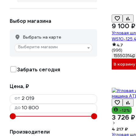
Выбор магазина
9 100 ₽
Угловая ш
Выбрать на карте
WS10-125 
4.7
Выберите магазин
(996)
15550314
В корзину
Забрать сегодня
Цена, ₽
от
до
-12%
3 726 ₽
4 217 ₽
Производители
Угловая ш