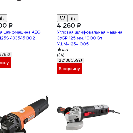
00 ₽
4 260 ₽
ая шлифмашина AEG
Угловая шлифовальная машина
125S 4935451302
ЗУБР 125 мм, 1000 Вт
УШМ-125-1005
4.3
378
(34)
22138059
зину
В корзину