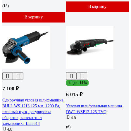
(18)
В корзину
В корзину
до -11%
7 100 ₽
6 015 ₽
Одноручная угловая шлифмашина
BULL WS 1213 125 мм, 1200 Вт,
Угловая шлифовальная машина
плавный пуск, регулировка
DWT WSP12-125 TVQ
оборотов, константная
4.5
электроника 1333514
(6)
4.8