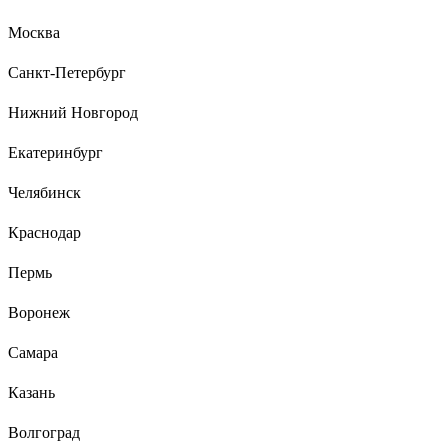
Шагинуров Урал
24.12.2021
Москва
Мощь
Санкт-Петербург
Нижний Новгород
203 отзыва
Отзыв об ушм (болгарке) Sturm AG95141P
Екатеринбург
Челябинск
Алексей
12.08.2019
Краснодар
Очень удобная
Пермь
Воронеж
Самара
Казань
Волгоград