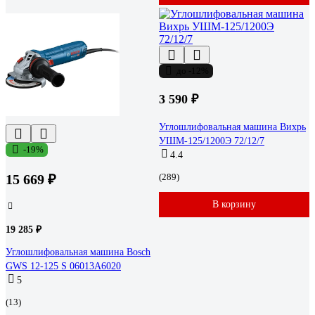
до -12%
3 590 ₽
Углошлифовальная машина Вихрь
УШМ-125/1200Э 72/12/7
-19%
4.4
15 669 ₽
(289)
В корзину
19 285 ₽
Углошлифовальная машина Bosch
GWS 12-125 S 06013A6020
5
(13)