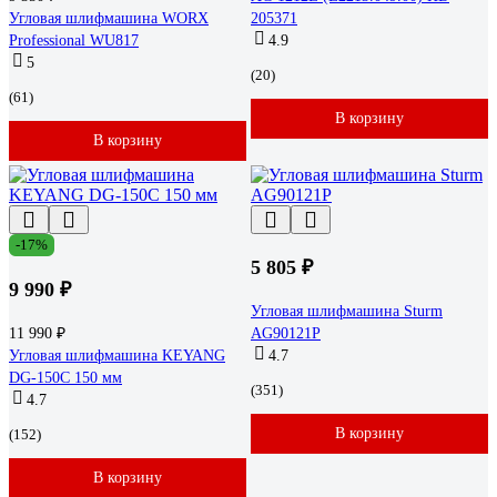
Угловая шлифмашина WORX
205371
Professional WU817
4.9
5
(20)
(61)
В корзину
В корзину
-17%
5 805 ₽
9 990 ₽
Угловая шлифмашина Sturm
11 990 ₽
AG90121P
Угловая шлифмашина KEYANG
4.7
DG-150C 150 мм
(351)
4.7
В корзину
(152)
В корзину