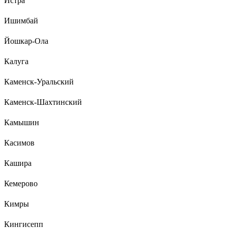
Истра
Ишимбай
Йошкар-Ола
Калуга
Каменск-Уральский
Каменск-Шахтинский
Камышин
Касимов
Кашира
Кемерово
Кимры
Кингисепп