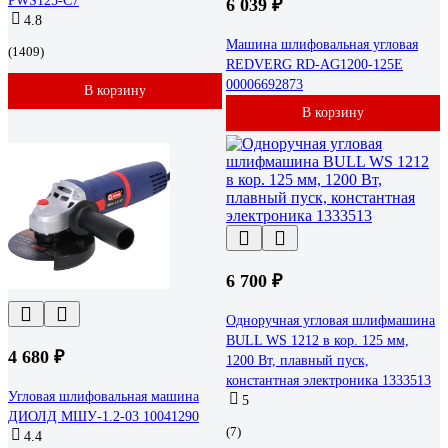
PWS125-C7
6 039 ₽
4.8
Машина шлифовальная угловая
(1409)
REDVERG RD-AG1200-125E
00006692873
В корзину
В корзину
6 700 ₽
Одноручная угловая шлифмашина
BULL WS 1212 в кор. 125 мм,
4 680 ₽
1200 Вт, плавный пуск,
константная электроника 1333513
Угловая шлифовальная машина
5
ДИОЛД МШУ-1.2-03 10041290
(7)
4.4