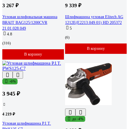
3 267 ₽
9 339 ₽
Угловая шлифовальная машина
Шлифмашина угловая Elitech AG
BRAIT BAG125/1200CVR
1212E(E2213.049.01) HD 205372
21.01.028.049
5
4.8
(6)
(316)
В корзину
В корзину
-6%
3 945 ₽
4 219 ₽
до -4%
Угловая шлифмашина P.I.T.