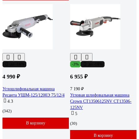
до -16%
-3%
до -18%
4 990 ₽
6 955 ₽
Углошлифовальная машина
7 190 ₽
Ресанта УШМ-125/1200Э 75/12/4
Угловая шлифовальная машина
4.3
Crown CT13506125NV CT13506-
125NV
(342)
5
В корзину
(30)
В корзину