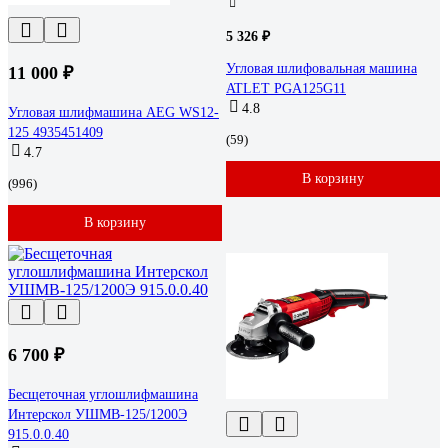
5 326 ₽
Угловая шлифовальная машина
11 000 ₽
ATLET PGA125G11
4.8
Угловая шлифмашина AEG WS12-
125 4935451409
(59)
4.7
В корзину
(996)
В корзину
6 700 ₽
Бесщеточная углошлифмашина
Интерскол УШМВ-125/1200Э
915.0.0.40