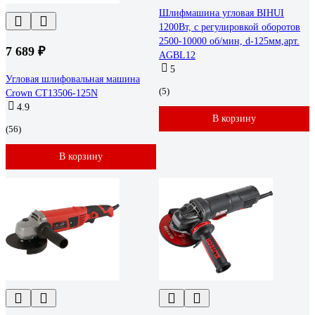
Шлифмашина угловая BIHUI
1200Вт, с регулировкой оборотов
2500-10000 об/мин, d-125мм,арт.
7 689 ₽
AGBL12
5
Угловая шлифовальная машина
(5)
Crown CT13506-125N
4.9
В корзину
(56)
В корзину