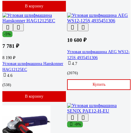
В корзину
-5%
10 600 ₽
7 781 ₽
Угловая шлифмашина AEG WS12-
8 190 ₽
125S 4935451306
Угловая шлифмашина Hanskonner
4.7
HAG12125EC
(2076)
4.6
Купить
(538)
В корзину
-9%