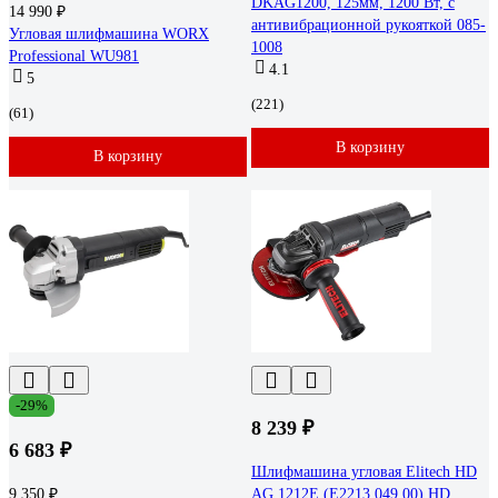
DKAG1200, 125мм, 1200 Вт, с
14 990 ₽
антивибрационной рукояткой 085-
Угловая шлифмашина WORX
1008
Professional WU981
4.1
5
(221)
(61)
В корзину
В корзину
-29%
8 239 ₽
6 683 ₽
Шлифмашина угловая Elitech HD
9 350 ₽
AG 1212E (E2213.049.00) HD