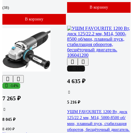
В корзину
(38)
В корзину
-11%
4 635 ₽
-14%
7 265 ₽
5 216 ₽
УШМ FAVOURITE 1200 Вт, диск
125/22.2 мм, М14, 5000-8500 об/
8 045 ₽
мин, плавный пуск, стабилзация
8 490 ₽
оборотов, бесщёточный двигатель.