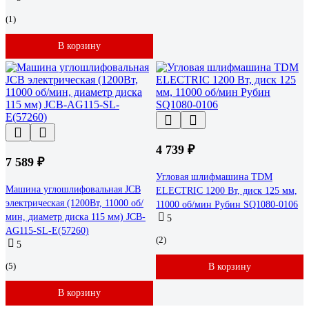
(1)
В корзину
4 739 ₽
7 589 ₽
Угловая шлифмашина TDM
Машина углошлифовальная JCB
ELECTRIC 1200 Вт, диск 125 мм,
электрическая (1200Вт, 11000 об/
11000 об/мин Рубин SQ1080-0106
мин, диаметр диска 115 мм) JCB-
5
AG115-SL-E(57260)
(2)
5
(5)
В корзину
В корзину