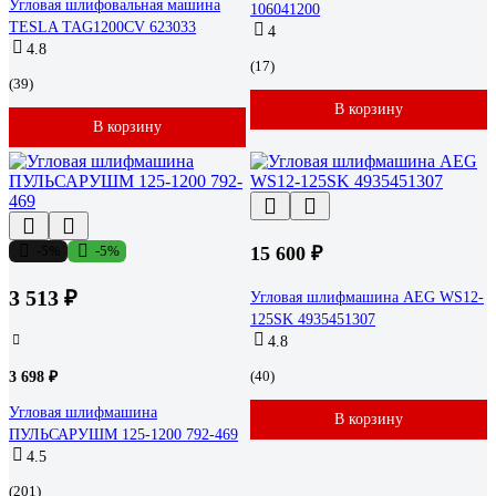
Угловая шлифовальная машина
106041200
TESLA TAG1200CV 623033
4
4.8
(17)
(39)
В корзину
В корзину
-5%
-5%
15 600 ₽
3 513 ₽
Угловая шлифмашина AEG WS12-
125SK 4935451307
4.8
(40)
3 698 ₽
Угловая шлифмашина
В корзину
ПУЛЬСАРУШМ 125-1200 792-469
4.5
(201)