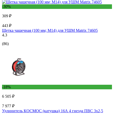
-30%
309 ₽
443 ₽
Щетка чашечная (100 мм; М14) для УШМ Matrix 74605
4.3
(86)
-18%
6 505 ₽
7 977 ₽
Удлинитель КОСМОС (катушка) 16А 4 гнезда ПВС 3х2,5