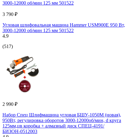
3 790 ₽
Угловая шлифовальная машина Hammer USM900E 950 Вт,
3000-12000 об/мин 125 мм 501522
4.9
(517)
2 990 ₽
Набор Спец Шлифмашина угловая БШУ-1050М (новая),
950Вт, регулировка оборотов 3000-12000об/мин, d круга
125мм,цв коробка + алмазный диск СПЕЦ-4191/
БИЗОН-0512003
4.9