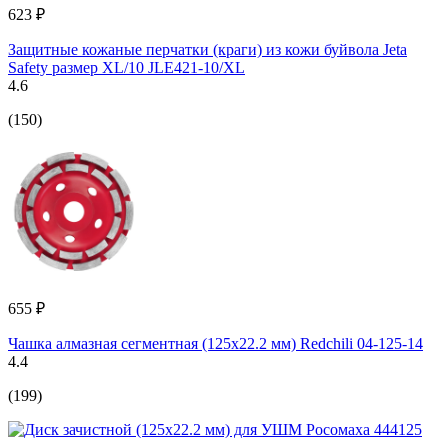
623 ₽
Защитные кожаные перчатки (краги) из кожи буйвола Jeta
Safety размер XL/10 JLE421-10/XL
4.6
(150)
655 ₽
Чашка алмазная сегментная (125х22.2 мм) Redchili 04-125-14
4.4
(199)