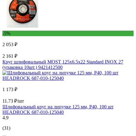
-5%
2 053 ₽
2 161 ₽
Круг шлифовальный MOST 125x6.5x22 Standard INOX 27
(упаковка 10шт.) 9421412500
1 173 ₽
11.73 ₽/шт
Шлифовальный круг на липучке 125 мм, P40, 100 шт
HEADROCK 687-010-125040
4.9
(31)