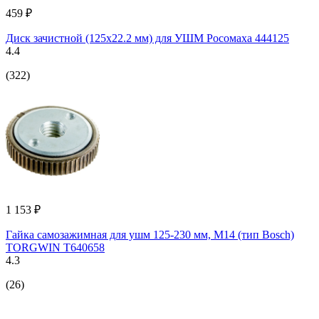
459 ₽
Диск зачистной (125х22.2 мм) для УШМ Росомаха 444125
4.4
(322)
1 153 ₽
Гайка самозажимная для ушм 125-230 мм, М14 (тип Bosch)
TORGWIN T640658
4.3
(26)