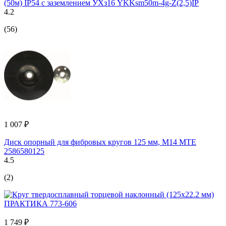
(50м) IP54 с заземлением УХз16 YKKsm50m-4g-Z(2,5)IP
4.2
(56)
1 007 ₽
Диск опорный для фибровых кругов 125 мм, М14 MTE
2586580125
4.5
(2)
1 749 ₽