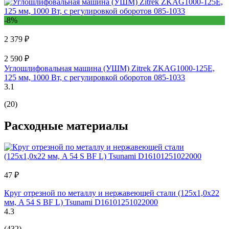
-8%
2 379 ₽
2 590 ₽
Углошлифовальная машина (УШМ) Zitrek ZKAG1000-125E,
125 мм, 1000 Вт, с регулировкой оборотов 085-1033
3.1
(20)
Расходные материалы
47 ₽
Круг отрезной по металлу и нержавеющей стали (125х1,0х22
мм, A 54 S BF L) Tsunami D16101251022000
4.3
(432)