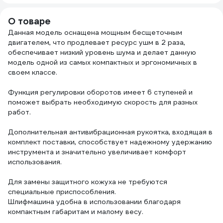
мм 52370
125x22.2/10x0.8/1.2
4001
мм All-over
О товаре
Segmented Turbo
Данная модель оснащена мощным бесщеточным
Best for Stone
двигателем, что продлевает ресурс ушм в 2 раза,
ultra-thin HC
обеспечивает низкий уровень шума и делает данную
H21230013
модель одной из самых компактных и эргономичных в
своем классе.
Функция регулировки оборотов имеет 6 ступеней и
поможет выбрать необходимую скорость для разных
работ.
Дополнительная антивибрационная рукоятка, входящая в
комплект поставки, способствует надежному удержанию
инструмента и значительно увеличивает комфорт
использования.
Для замены защитного кожуха не требуются
специальные приспособления.
Шлифмашина удобна в использовании благодаря
компактным габаритам и малому весу.