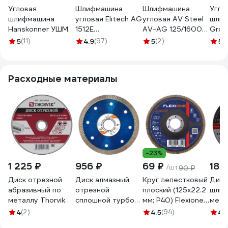
Угловая
Шлифмашина
Шлифмашина
Угло
шлифмашина
угловая Elitech AG
угловая AV Steel
шли
Hanskonner УШМ
1512E
AV-AG 125/1600
Groz
PLATINUM, 125мм,
(E2213.052.00) HD
BL AV-962115
126 b
5
(11)
4.9
(97)
5
(2)
5
(
1600Вт, 3000-
205377
G01
8500об/мин,
БЕСЩЁТОЧНАЯ
Расходные материалы
HAG16125E
-23%
1 225 ₽
956 ₽
69 ₽
189
/шт
90 ₽
Диск отрезной
Диск алмазный
Круг лепестковый
Диск
абразивный по
отрезной
плоский (125х22.2
шлиф
металлу Thorvik
сплошной турбо
мм; Р40) Flexione
мета
ACD12512 (уп-25
ромб супер
10000635
(125
4
(2)
4.5
(94)
4.
шт) 125х1.2х22.2
тонкий по камню
GREA