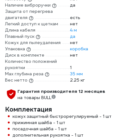
Наличие виброручки
да
Защита от перегрева
двигателя
есть
Легкий доступ к щеткам
нет
Длина кабеля
4 м
Плавный пуск
да
Кожух для пылеудаления
нет
Упаковка
коробка
Диск в комплекте
нет
Количество положений
рукоятки
1
Max глубина реза
35 мм
Вес нетто
2.25 кг
Гарантия производителя 12 месяцев
на товары BULL
Комплектация
кожух защитный быстрорегулируемый - 1 шт
прижимная шайба - 1 шт
посадочная шайба - 1 шт
дополнительная рукоятка - 1 шт