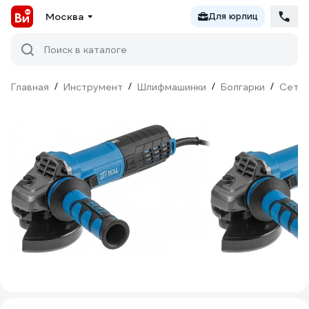
Москва
Для юрлиц
Поиск в каталоге
Главная
/
Инструмент
/
Шлифмашинки
/
Болгарки
/
Сетев