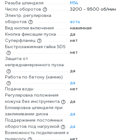
Резьба шпинделя
М14
Число оборотов
3200 - 9500 об/мин
Электр. регулировка
оборотов
есть
Вид кнопки включения
нажимная
Кнопка фиксации пуска
да
Суперфланец
нет
Быстрозажимная гайка SDS
нет
Защита от
непреднамеренного пуска
да
Работа по бетону (камню)
да
Подача воды
нет
Регулировка положения
кожуха без инструмента
да
Блокировка шпинделя при
заклинивании диска
да
Поддержание постоянных
оборотов под нагрузкой
да
Возможность подключения к
пылесосу
нет