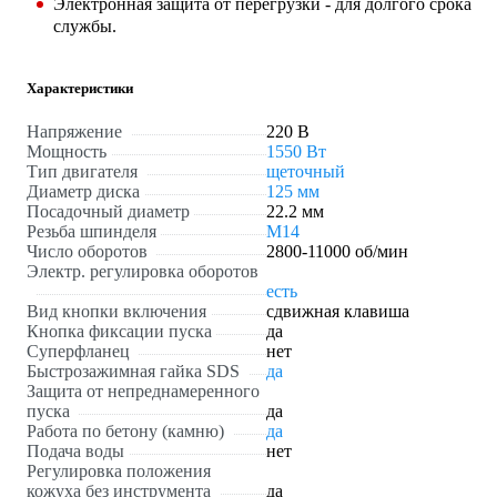
Электронная защита от перегрузки - для долгого срока
службы.
Характеристики
Напряжение
220 В
Мощность
1550 Вт
Тип двигателя
щеточный
Диаметр диска
125 мм
Посадочный диаметр
22.2 мм
Резьба шпинделя
М14
Число оборотов
2800-11000 об/мин
Электр. регулировка оборотов
есть
Вид кнопки включения
сдвижная клавиша
Кнопка фиксации пуска
да
Суперфланец
нет
Быстрозажимная гайка SDS
да
Защита от непреднамеренного
пуска
да
Работа по бетону (камню)
да
Подача воды
нет
Регулировка положения
кожуха без инструмента
да