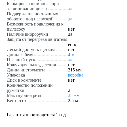
Блокировка шпинделя при
заклинивании диска
да
Поддержание постоянных
оборотов под нагрузкой
да
Возможность подключения к
пылесосу
нет
Наличие виброручки
да
Защита от перегрева двигателя
есть
Легкий доступ к щеткам
нет
Длина кабеля
4 м
Плавный пуск
да
Кожух для пылеудаления
нет
Длина инструмента
315 мм
Упаковка
коробка
Диск в комплекте
нет
Количество положений
рукоятки
2
Max глубина реза
35 мм
Вес нетто
2.5 кг
Гарантия производителя 1 год