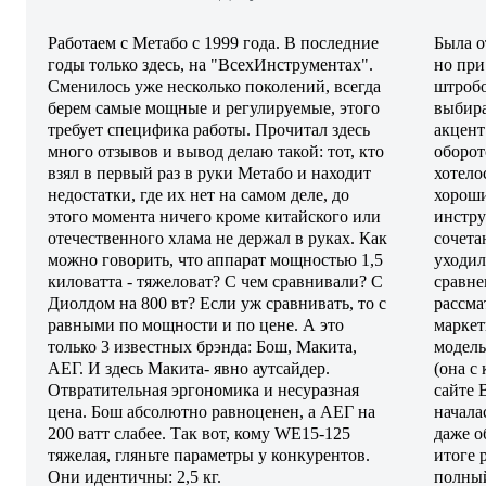
Работаем с Метабо с 1999 года. В последние
Была 
годы только здесь, на "ВсехИнструментах".
но при
Сменилось уже несколько поколений, всегда
штробо
берем самые мощные и регулируемые, этого
выбира
требует специфика работы. Прочитал здесь
акцент
много отзывов и вывод делаю такой: тот, кто
оборот
взял в первый раз в руки Метабо и находит
хотело
недостатки, где их нет на самом деле, до
хороши
этого момента ничего кроме китайского или
инстру
отечественного хлама не держал в руках. Как
сочета
можно говорить, что аппарат мощностью 1,5
уходил
киловатта - тяжеловат? С чем сравнивали? С
сравне
Диолдом на 800 вт? Если уж сравнивать, то с
рассма
равными по мощности и по цене. А это
маркет
только 3 известных брэнда: Бош, Макита,
модель
АЕГ. И здесь Макита- явно аутсайдер.
(она с
Отвратительная эргономика и несуразная
сайте 
цена. Бош абсолютно равноценен, а АЕГ на
начала
200 ватт слабее. Так вот, кому WE15-125
даже о
тяжелая, гляньте параметры у конкурентов.
итоге 
Они идентичны: 2,5 кг.
полный