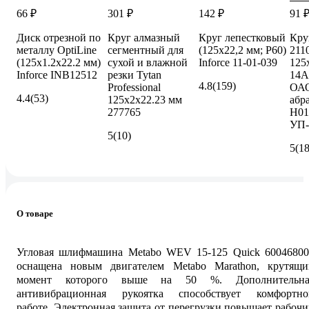
66 ₽
301 ₽
142 ₽
91 
Диск отрезной по
Круг алмазный
Круг лепестковый
Кру
металлу OptiLine
сегментный для
(125х22,2 мм; P60)
211
(125x1.2x22.2 мм)
сухой и влажной
Inforce 11-01-039
125
Inforce INB12512
резки Tytan
14А
4.8
(159)
Professional
ОАО
4.4
(53)
125x2x22.23 мм
абр
277765
Н01
УП-
5
(10)
5
(18
О товаре
Угловая шлифмашина Metabo WEV 15-125 Quick 60046800
оснащена новым двигателем Metabo Marathon, крутящи
момент которого выше на 50 %. Дополнительна
антивибрационная рукоятка способствует комфортно
работе. Электронная защита от перегрузки повышает рабоч