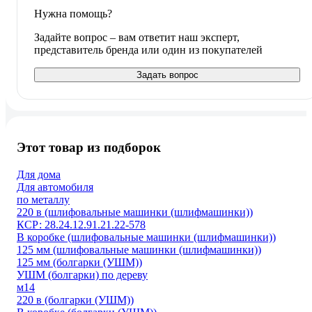
Нужна помощь?
Задайте вопрос – вам ответит наш эксперт,
представитель бренда или один из покупателей
Задать вопрос
Этот товар из подборок
Для дома
Для автомобиля
по металлу
220 в (шлифовальные машинки (шлифмашинки))
КСР: 28.24.12.91.21.22-578
В коробке (шлифовальные машинки (шлифмашинки))
125 мм (шлифовальные машинки (шлифмашинки))
125 мм (болгарки (УШМ))
УШМ (болгарки) по дереву
м14
220 в (болгарки (УШМ))