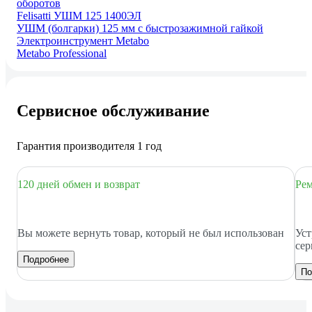
оборотов
Felisatti УШМ 125 1400ЭЛ
УШМ (болгарки) 125 мм с быстрозажимной гайкой
Электроинструмент Metabo
Metabo Professional
Сервисное обслуживание
Гарантия производителя 1 год
120 дней обмен и возврат
Рем
Вы можете вернуть товар, который не был использован
Уст
сер
Подробнее
По