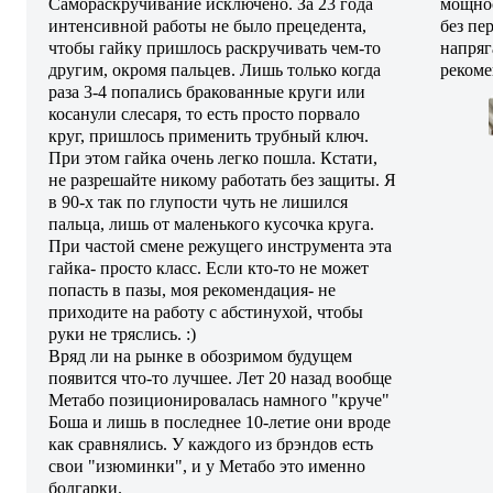
Самораскручивание исключено. За 23 года
мощнос
интенсивной работы не было прецедента,
без пе
чтобы гайку пришлось раскручивать чем-то
напряг
другим, окромя пальцев. Лишь только когда
реком
раза 3-4 попались бракованные круги или
косанули слесаря, то есть просто порвало
круг, пришлось применить трубный ключ.
При этом гайка очень легко пошла. Кстати,
не разрешайте никому работать без защиты. Я
в 90-х так по глупости чуть не лишился
пальца, лишь от маленького кусочка круга.
При частой смене режущего инструмента эта
гайка- просто класс. Если кто-то не может
попасть в пазы, моя рекомендация- не
приходите на работу с абстинухой, чтобы
руки не тряслись. :)
Вряд ли на рынке в обозримом будущем
появится что-то лучшее. Лет 20 назад вообще
Метабо позиционировалась намного "круче"
Боша и лишь в последнее 10-летие они вроде
как сравнялись. У каждого из брэндов есть
свои "изюминки", и у Метабо это именно
болгарки.