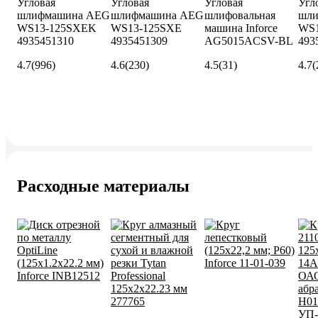
Угловая
Угловая
Угловая
Угл
шлифмашина AEG
шлифмашина AEG
шлифовальная
шл
WS13-125SXEK
WS13-125SXE
машина Inforce
WS1
4935451310
4935451309
AG5015ACSV-BL
493
4.7
(996)
4.6
(230)
4.5
(31)
4.7
(
Расходные материалы