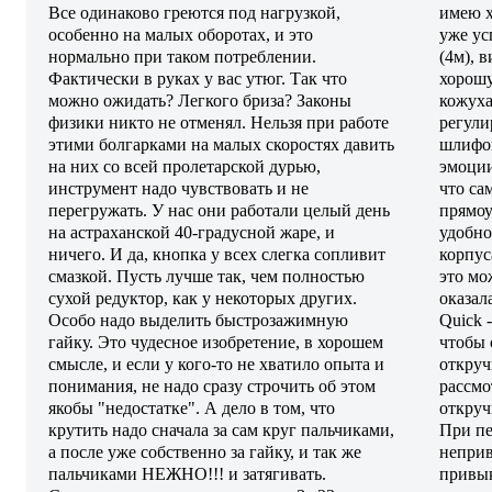
Все одинаково греются под нагрузкой,
имею х
особенно на малых оборотах, и это
уже ус
нормально при таком потреблении.
(4м), 
Фактически в руках у вас утюг. Так что
хорошу
можно ожидать? Легкого бриза? Законы
кожуха
физики никто не отменял. Нельзя при работе
регули
этими болгарками на малых скоростях давить
шлифов
на них со всей пролетарской дурью,
эмоции
инструмент надо чувствовать и не
что са
перегружать. У нас они работали целый день
прямоу
на астраханской 40-градусной жаре, и
удобно
ничего. И да, кнопка у всех слегка сопливит
корпус
смазкой. Пусть лучше так, чем полностью
это мо
сухой редуктор, как у некоторых других.
оказал
Особо надо выделить быстрозажимную
Quick 
гайку. Это чудесное изобретение, в хорошем
чтобы 
смысле, и если у кого-то не хватило опыта и
откруч
понимания, не надо сразу строчить об этом
рассмо
якобы "недостатке". А дело в том, что
откруч
крутить надо сначала за сам круг пальчиками,
При пе
а после уже собственно за гайку, и так же
неприв
пальчиками НЕЖНО!!! и затягивать.
привык