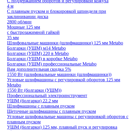
С поддержанием оборотов и регулировкой кожуха
4 м
С плавным пуском и блокировкой шпинделя при
заклинивании диска
2800 об/мин
Мощные 125 мм
с быстрозажимной гайкой
35 мм
Шлифовальные машинки (шлифмашинки) 125 мм Metabo
Болгарки (УШМ) м14 Metabo
Болгарки (УШМ) 220 в Metabo
Болгарки (УШМ) в коробке Metabo
Болгарки (УШМ) профессиональные Metabo
Вам дополнительная скидка 5%
1550 Вт (шлифовальные машинки (шлифмашинки))
Угловые шлифмашины с регулировкой оборотов 125 мм
Metabo
1550 Вт (болгарки (УШМ))
Профессиональный электроинструмент
УШМ (болгарки) 22.2 мм
Шлифмашины с плавным пуском
Щеточные шлифмашины с плавным пуском
Угловые шлифовальные машины с регулировкой оборотов с
плавным пуском
УШМ (болгарки) 125 мм, плавный пуск и регулировка