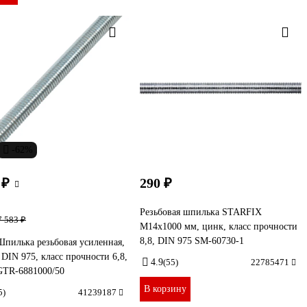
-62%
 ₽
290 ₽
Резьбовая шпилька STARFIX
7 583 ₽
М14x1000 мм, цинк, класс прочности
8,8, DIN 975 SM-60730-1
Шпилька резьбовая усиленная,
 DIN 975, класс прочности 6,8,
4.9
(55)
22785471
GTR-6881000/50
В корзину
5)
41239187