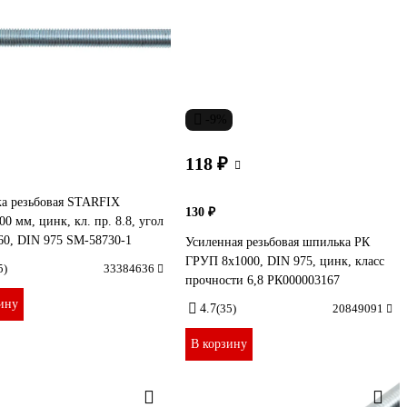
-9%
118 ₽
а резьбовая STARFIX
130 ₽
0 мм, цинк, кл. пр. 8.8, угол
60, DIN 975 SM-58730-1
Усиленная резьбовая шпилька РК
ГРУП 8x1000, DIN 975, цинк, класс
5)
33384636
прочности 6,8 РК000003167
ину
4.7
(35)
20849091
В корзину