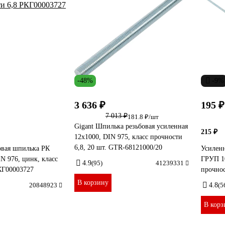
-48%
-9%
3 636 ₽
195 ₽
7 013 ₽
181.8 ₽/шт
Gigant Шпилька резьбовая усиленная
215 ₽
12x1000, DIN 975, класс прочности
6,8, 20 шт. GTR-68121000/20
овая шпилька РК
Усиленн
N 976, цинк, класс
ГРУП 10
4.9
(95)
41239331
КГ00003727
прочнос
В корзину
20848923
4.8
(5
В корз