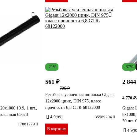
-21%
-37%
561 ₽
2 844
706 ₽
Резьбовая усиленная шпилька Gigant
4 770 ₽
12x2000 цинк, DIN 975, класс
прочности 6,8 GTR-68122000
х1000 10.9, 1 шт.,
Gigant 
рованная 65678
8x1000,
4.9
(95)
35589204
50 шт. 
17881279
В корзину
4.9
(9