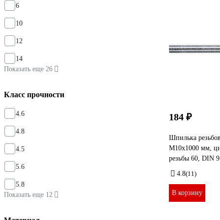
6
10
12
14
Показать еще 26
Класс прочности
4.6
184 ₽
4.8
Шпилька резьбо
М10x1000 мм, цин
4.5
резьбы 60, DIN 
5.6
4.8
(11)
5.8
В корзину
Показать еще 12