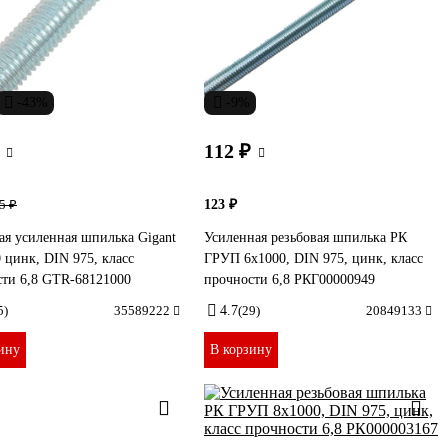
-43%
-9%
112 ₽
123 ₽
5 ₽
ая усиленная шпилька Gigant
Усиленная резьбовая шпилька РК
 цинк, DIN 975, класс
ГРУП 6x1000, DIN 975, цинк, класс
сти 6,8 GTR-68121000
прочности 6,8 РКГ00000949
5)
35589222
4.7
(29)
20849133
ину
В корзину