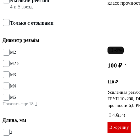
Высокий рейтинг
4 и 5 звезд
Только с отзывами
Диаметр резьбы
-9%
М2
М2.5
100 ₽
М3
110 ₽
М4
Усиленная резьб
М5
ГРУП 10x200, DI
Показать еще 18
прочности 6,8 Р
4.6
(34)
Длина, мм
В корзину
2