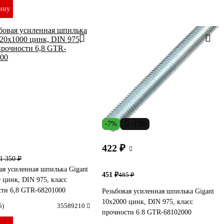
ину
-7%
-13%
422 ₽
1 350 ₽
ая усиленная шпилька Gigant
451 ₽
485 ₽
 цинк, DIN 975, класс
сти 6,8 GTR-68201000
Резьбовая усиленная шпилька Gigant
10x2000 цинк, DIN 975, класс
5)
35589210
прочности 6.8 GTR-68102000