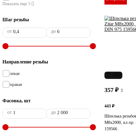
Показать еще 5
Шаг резьбы
от
до
Направление резьбы
левая
-19%
правая
357 ₽
Фасовка, шт
443 ₽
от
до
Шпилька резьбов
М8x2000, кл.пр. 
159566