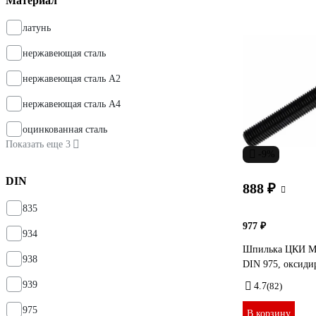
Материал
латунь
нержавеющая сталь
нержавеющая сталь А2
нержавеющая сталь А4
оцинкованная сталь
Показать еще 3
-9%
DIN
888 ₽
835
977 ₽
934
Шпилька ЦКИ М20
938
DIN 975, оксиди
939
4.7
(82)
975
В корзину