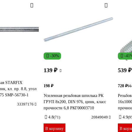
-30%
-41
139 ₽
539 ₽
вая STARFIX
198 ₽
728 ₽
91
к, кл. пр. 8.8, угол
975 SMP-56730-1
Усиленная резьбовая шпилька РК
Резьбов
ГРУП 8x200, DIN 976, цинк, класс
16x1000
33397176
прочности 6,8 РКГ00003710
прочно
4.8
(71)
20849049
4.9
(9
В корзину
В корз