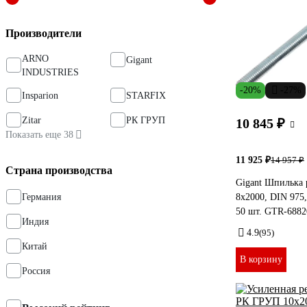
Производители
ARNO
Gigant
INDUSTRIES
-20%
-27%
Insparion
STARFIX
Zitar
РК ГРУП
10 845 ₽
Показать еще 38
11 925 ₽
14 957 ₽
Страна производства
Gigant Шпилька 
Германия
8x2000, DIN 975,
50 шт. GTR-6882
Индия
4.9
(95)
Китай
В корзину
Россия