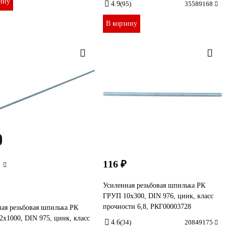
ину
4.9
(95)
35589168
В корзину
116 ₽
Усиленная резьбовая шпилька РК
ГРУП 10x300, DIN 976, цинк, класс
прочности 6,8, РКГ00003728
ая резьбовая шпилька РК
x1000, DIN 975, цинк, класс
4.6
(34)
20849175