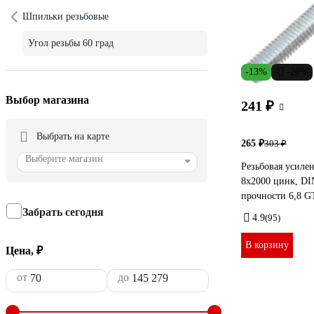
Шпильки резьбовые
Угол резьбы 60 град
-13%
-20%
Выбор магазина
241 ₽
Выбрать на карте
265 ₽
303 ₽
Выберите магазин
Резьбовая усиле
8x2000 цинк, DIN
прочности 6,8 G
Забрать сегодня
4.9
(95)
В корзину
Цена, ₽
от
до