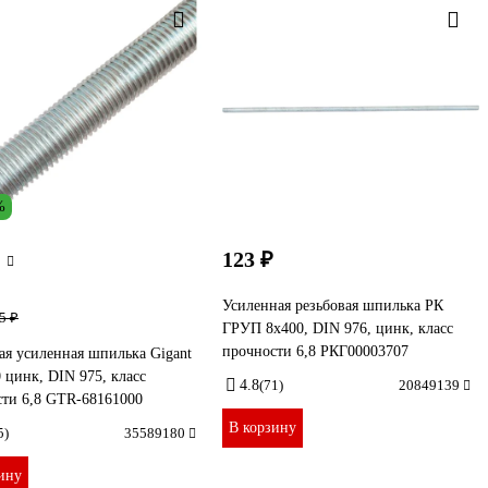
%
123 ₽
Усиленная резьбовая шпилька РК
5 ₽
ГРУП 8x400, DIN 976, цинк, класс
прочности 6,8 РКГ00003707
ая усиленная шпилька Gigant
 цинк, DIN 975, класс
4.8
(71)
20849139
сти 6,8 GTR-68161000
В корзину
5)
35589180
ину