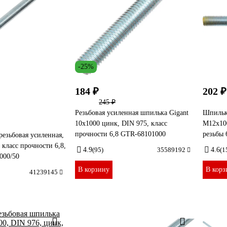
-25%
184 ₽
202 ₽
245 ₽
Резьбовая усиленная шпилька Gigant
Шпильк
10x1000 цинк, DIN 975, класс
М12x100
прочности 6,8 GTR-68101000
резьбы 
резьбовая усиленная,
 класс прочности 6,8,
4.9
(95)
35589192
4.6
(1
000/50
В корзину
В корз
41239145