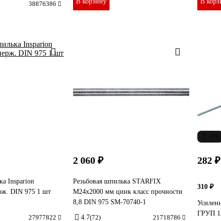
В корзину
В корз
38876386
-9%
2 060 ₽
282 ₽
а Insparion
Резьбовая шпилька STARFIX
310 ₽
ж. DIN 975 1 шт
М24х2000 мм цинк класс прочности
8,8 DIN 975 SM-70740-1
Усиленн
ГРУП 12
27977822
4.7
(72)
21718786