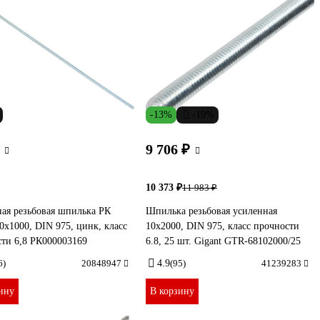
-13%
-19%
9 706 ₽
10 373 ₽
11 983 ₽
ая резьбовая шпилька РК
Шпилька резьбовая усиленная
x1000, DIN 975, цинк, класс
10x2000, DIN 975, класс прочности
ти 6,8 РК000003169
6.8, 25 шт. Gigant GTR-68102000/25
6)
20848947
4.9
(95)
41239283
ину
В корзину