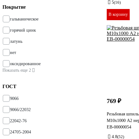
5
(16)
Покрытие
В корзину
гальваническое
горячий цинк
латунь
нет
оксидированное
Показать еще 2
ГОСТ
9066
769 ₽
9066/22032
Резьбовая шпильк
М10x1000 А2 нер
22042-76
ЕВ-00000054
24705-2004
4.8
(52)