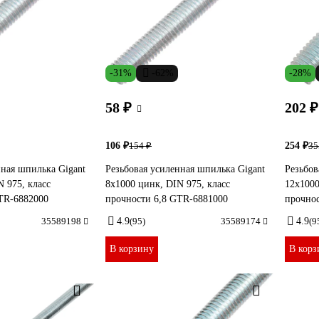
-31%
-62%
-28%
58 ₽
202 ₽
106 ₽
254 ₽
154 ₽
35
нная шпилька Gigant
Резьбовая усиленная шпилька Gigant
Резьбов
 975, класс
8x1000 цинк, DIN 975, класс
12x1000
TR-6882000
прочности 6,8 GTR-6881000
прочно
35589198
4.9
(95)
35589174
4.9
(9
В корзину
В корз