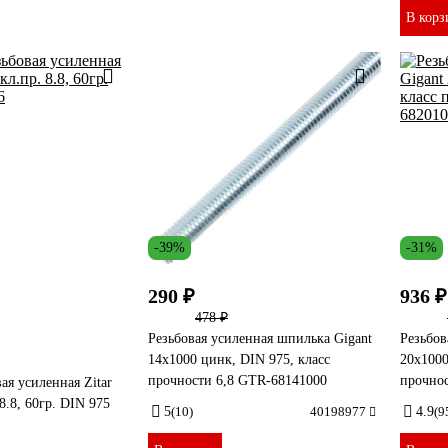
В корз
-39%
-31%
290 ₽
936 ₽
478 ₽
Резьбовая усиленная шпилька Gigant
Резьбов
14x1000 цинк, DIN 975, класс
20x1000
прочности 6,8 GTR-68141000
прочно
ая усиленная Zitar
8.8, 60гр. DIN 975
5
(10)
40198977
4.9
(9