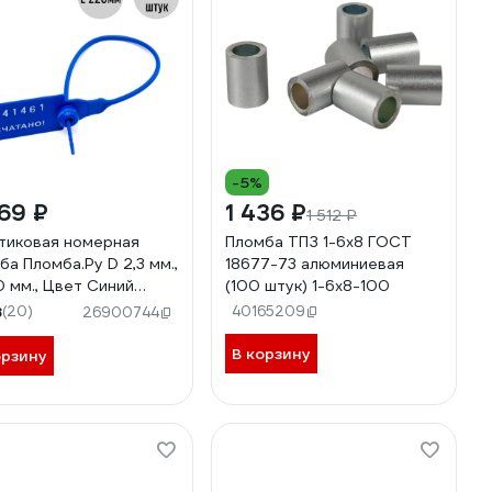
-5%
69 ₽
1 436 ₽
1 512 ₽
тиковая номерная
Пломба ТПЗ 1-6x8 ГОСТ
ба Пломба.Ру D 2,3 мм.,
18677-73 алюминиевая
0 мм., Цвет Синий
(100 штук) 1-6х8-100
 шт. КПП-3-1602СТ
8
(20)
40165209
26900744
43
В корзину
орзину