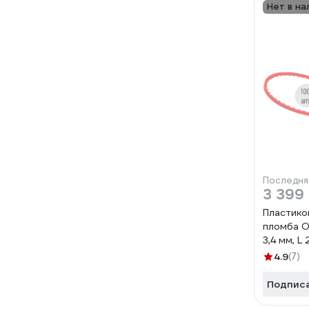
Нет в на
Последня
3 399
Пластико
пломба О
3,4 мм, L
1000 шт.
4.9
(7)
619347
Подпис