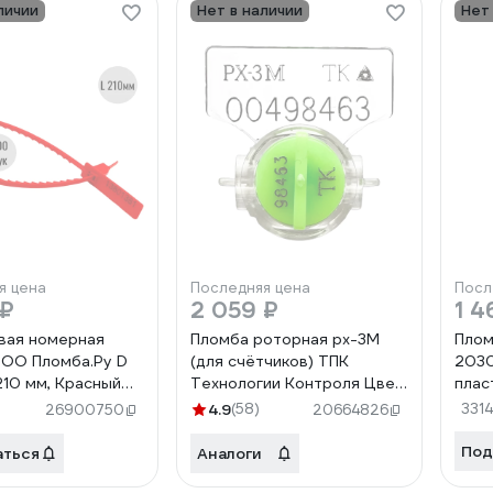
личии
Нет в наличии
Нет
я цена
Последняя цена
Посл
 ₽
2 059 ₽
1 4
вая номерная
Пломба роторная рх-3М
Плом
ОО Пломба.Ру D
(для счётчиков) ТПК
2030
 210 мм, Красный
Технологии Контроля Цвет:
плас
 КПП-1-2203
зеленый 24138
типа
4.9
(58)
331
26900750
20664826
штук
Под
аться
Аналоги