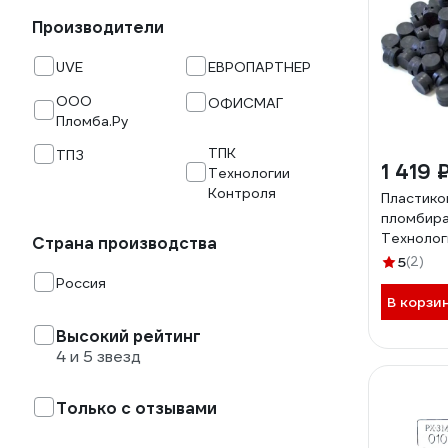
Производители
UVE
ЕВРОПАРТНЕР
ООО
ОФИСМАГ
Пломба.Ру
ТПК
ТПЗ
1 419 
Технологии
Контроля
Пластико
пломбир
Технолог
Страна производства
мм (без 
5
(2)
вставки) 
Россия
В корзи
Высокий рейтинг
4 и 5 звезд
Только с отзывами