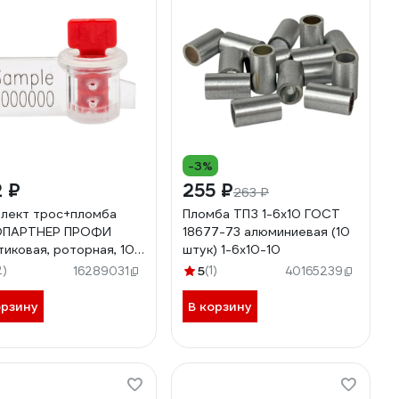
-3%
 ₽
255 ₽
263 ₽
лект трос+пломба
Пломба ТПЗ 1-6x10 ГОСТ
ОПАРТНЕР ПРОФИ
18677-73 алюминиевая (10
тиковая, роторная, 10
штук) 1-6х10-10
 13 0042 3
2)
5
(1)
16289031
40165239
орзину
В корзину