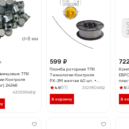
599 ₽
722
Пломба роторная ТПК
Комп
свинцовые ТПК
Технологии Контроля
ЕВР
ии Контроля
РХ-3М желтая 40 шт. +
плас
кг) 24346
проволока пломбировочная
штук
4.9
(57)
5
(
33296046
0.5/50м нержавейка 24269
43059948
В корзину
В к
ну