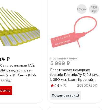
44 ₽
Последняя цена
5 999 ₽
ба пластиковая UVE
Пластиковая номерная
ЛА стандарт, цвет
пломба Пломба.Ру D 2,3 мм.,
ый (уп. 100 шт.) 1054
L 350 мм., Цвет Красный
16605
1000 шт. КПП-3-1603СТ
4.8
(20)
26900726
619335
орзину
Подписаться