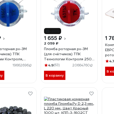
-20%
₽
1 655 ₽
1 7
2 059 ₽
Комп
оторная рх-3М
Пломба роторная рх-3М
ЕВРО
тчиков) ТПК
(для счётчиков) ТПК
рото
ии Контроля,
Технологии Контроля 250
4.
50шт 24127
шт, Цвет: красный 24136
4.9
(63)
19662696
20664760
В к
ну
В корзину