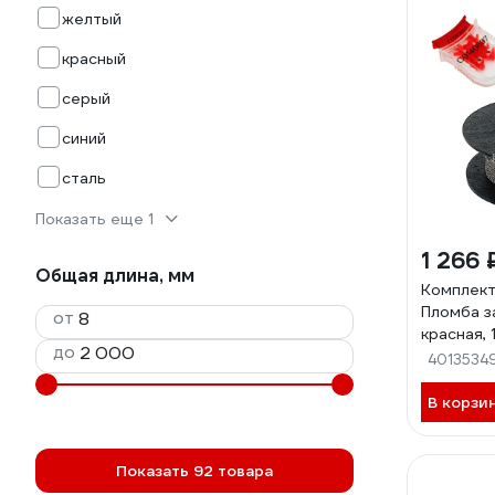
желтый
красный
серый
синий
сталь
Показать еще 1
1 266 
Общая длина, мм
Комплект
Пломба з
от
красная, 
до
Проволок
4013534
нержаве
1006587
В корзи
Показать 92 товара