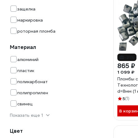
защелка
маркировка
роторная пломба
Материал
-21%
алюминий
865 ₽
пластик
1 099 ₽
Пломбы 
поликарбонат
Технолог
d=8мм (1 
полипропилен
5
(1)
свинец
В корзи
Показать еще 1
Цвет