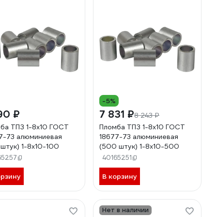
-5%
90 ₽
7 831 ₽
8 243 ₽
ба ТПЗ 1-8x10 ГОСТ
Пломба ТПЗ 1-8x10 ГОСТ
7-73 алюминиевая
18677-73 алюминиевая
 штук) 1-8х10-100
(500 штук) 1-8х10-500
65257
40165251
орзину
В корзину
Нет в наличии