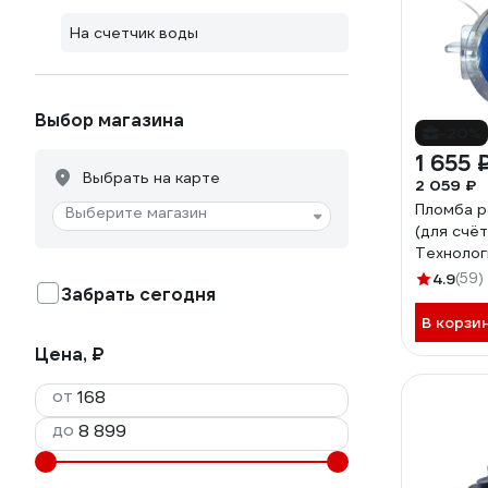
На счетчик воды
Выбор магазина
-20%
1 655 
Выбрать на карте
2 059 ₽
Пломба р
Выберите магазин
(для счё
Технолог
синий, 2
4.9
(59)
Забрать сегодня
В корзи
Цена, ₽
от
до