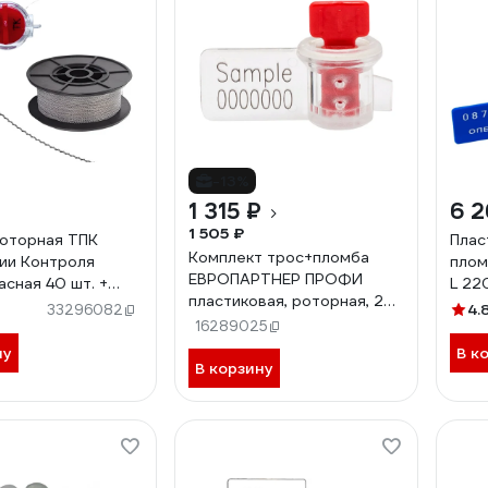
-13%
1 315 ₽
6 2
1 505 ₽
оторная ТПК
Плас
Комплект трос+пломба
ии Контроля
плом
ЕВРОПАРТНЕР ПРОФИ
асная 40 шт. +
L 22
пластиковая, роторная, 25
а пломбировочная
1000
4.
33296082
штук 0127 D2
нержавейка 24270
16289025
6193
ну
В к
В корзину