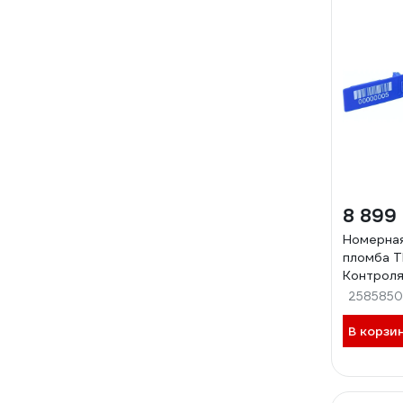
8 899
Номерная
пломба Т
Контроля
(цвет: си
2585850
В корзи