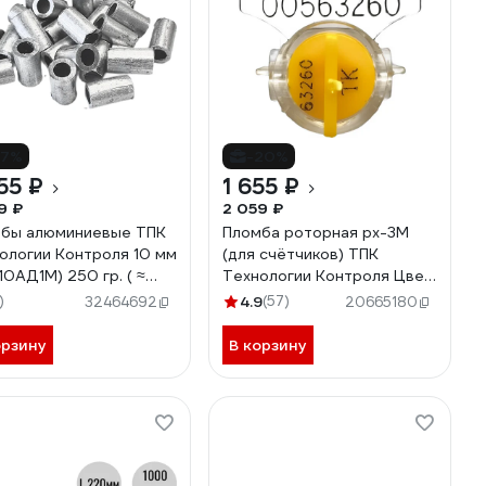
17%
-20%
55 ₽
1 655 ₽
9 ₽
2 059 ₽
бы алюминиевые ТПК
Пломба роторная рх-3М
ологии Контроля 10 мм
(для счётчиков) ТПК
x10АД1М) 250 гр. ( ≈
Технологии Контроля Цвет:
шт.) 24264
желтый 24137
)
4.9
(57)
32464692
20665180
орзину
В корзину