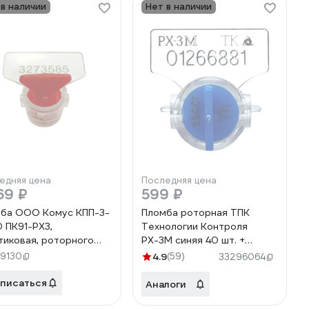
 в наличии
Нет в наличии
едняя цена
Последняя цена
69 ₽
599 ₽
ба ООО Комус КПП-3-
Пломба роторная ТПК
 ПК91-РХ3,
Технологии Контроля
тиковая, роторного
РХ-3М синяя 40 шт. +
, цвет красный, 100
проволока пломбировочная
49130
4.9
(59)
33296064
/упаковка 825704
0.5/50м нержавейка 24271
писаться
Аналоги