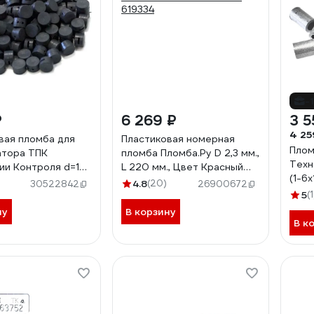
-
₽
6 269 ₽
3 5
4 25
вая пломба для
Пластиковая номерная
Плом
атора ТПК
пломба Пломба.Ру D 2,3 мм.,
Техн
ии Контроля d=10
L 220 мм., Цвет Красный
(1-6
металлической
1000 шт. КПП-3-1602СТ
4.8
(20)
30522842
26900672
600 
1кг 24245
619334
5
(1
ну
В корзину
В к