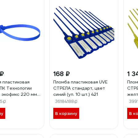
 ₽
168 ₽
1 3
 пластиковая
Пломба пластиковая UVE
Плом
ПК Технологии
СТРЕЛА стандарт, цвет
СТРЕ
 экофикс 220 мм
синий (уп. 10 шт.) 421
желт
ний) 1000 шт 24191
5
36184188
399
ну
В корзину
В к