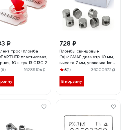
83 ₽
728 ₽
лект трос+пломба
Пломбы свинцовые
ПАРТНЕР пластиковая,
ОФИСМАГ диаметр 10 мм,
рная, 10 штук 13 0130 2
высота 7 мм, упаковка 1кг
600787
7
(9)
5
(1)
16289104
36000672
орзину
В корзину