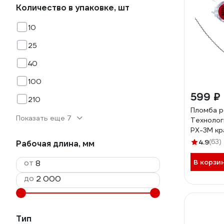
Количество в упаковке, шт
10
25
40
100
599 ₽
210
Пломба р
Показать еще 7
Технолог
РХ-3М кр
проволок
4.9
(63)
Рабочая длина, мм
0.5/50м 
от
В корзи
до
Тип