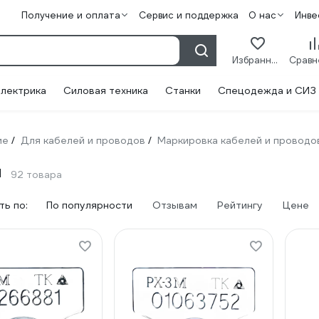
Получение и оплата
Сервис и поддержка
О нас
Инве
Избранное
лектрика
Силовая техника
Станки
Спецодежда и СИЗ
ие
Для кабелей и проводов
Маркировка кабелей и проводо
/
/
ы
92 товара
ь по:
По популярности
Отзывам
Рейтингу
Цене