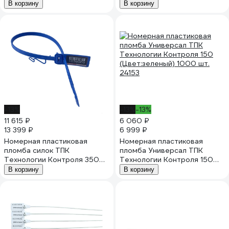
мм (мешковая) (цвет:
упаковка 103037
В корзину
В корзину
красный) 1000 шт 24196
-13%
-13%
-13%
11 615 ₽
6 060 ₽
13 399 ₽
6 999 ₽
Номерная пластиковая
Номерная пластиковая
пломба силок ТПК
пломба Универсал ТПК
Технологии Контроля 350
Технологии Контроля 150
мм (мешковая) (цвет: синий)
(Цвет:зеленый) 1000 шт.
В корзину
В корзину
1000 шт 24195
24153