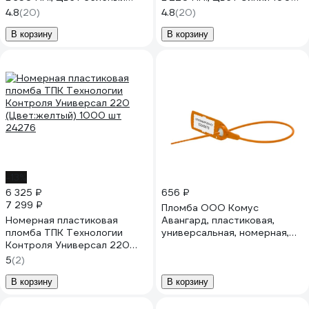
1000 шт. КПП-3-1603СТ
шт. КПП-3-1602СТ 619343
4.8
(20)
4.8
(20)
619341
В корзину
В корзину
-13%
6 325 ₽
656 ₽
7 299 ₽
Пломба ООО Комус
Номерная пластиковая
Авангард, пластиковая,
пломба ТПК Технологии
универсальная, номерная,
Контроля Универсал 220
220 мм, оранжевая, 100
(Цвет:желтый) 1000 шт
штук/упаковка 1063015
5
(2)
24276
В корзину
В корзину