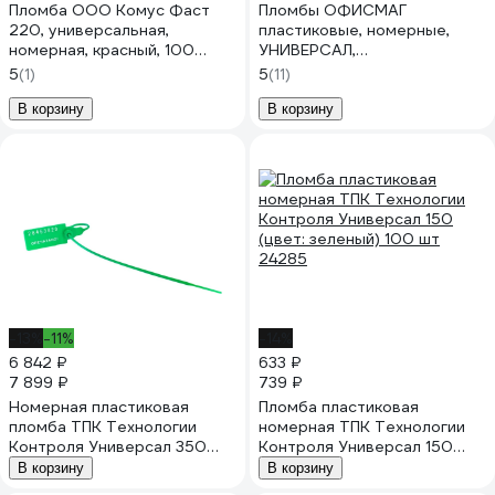
Пломба ООО Комус Фаст
Пломбы ОФИСМАГ
220, универсальная,
пластиковые, номерные,
номерная, красный, 100
УНИВЕРСАЛ,
штук/упаковка 1747328
самофиксирующиеся, длина
5
(1)
5
(11)
320 мм, красные, комплект
1000шт 600806
В корзину
В корзину
-13%
-11%
-14%
6 842 ₽
633 ₽
7 899 ₽
739 ₽
Номерная пластиковая
Пломба пластиковая
пломба ТПК Технологии
номерная ТПК Технологии
Контроля Универсал 350
Контроля Универсал 150
(Цвет:зеленый) 1000 шт.
(цвет: зеленый) 100 шт
В корзину
В корзину
24159
24285