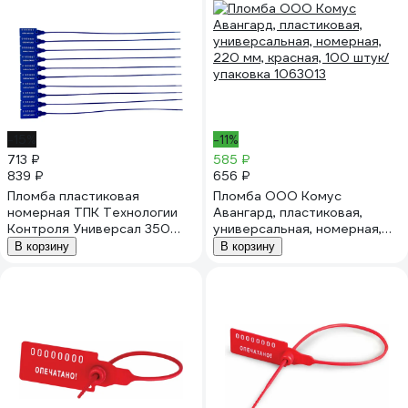
-15%
-11%
713 ₽
585 ₽
839 ₽
656 ₽
Пломба пластиковая
Пломба ООО Комус
номерная ТПК Технологии
Авангард, пластиковая,
Контроля Универсал 350
универсальная, номерная,
(цвет: синий) 100 шт 24293
220 мм, красная, 100 штук/
В корзину
В корзину
упаковка 1063013