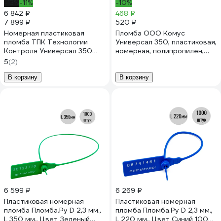
-13%
-11%
-10%
6 842 ₽
468 ₽
7 899 ₽
520 ₽
Номерная пластиковая
Пломба ООО Комус
пломба ТПК Технологии
Универсал 350, пластиковая,
Контроля Универсал 350
номерная, полипропилен,
(Цвет:желтый) 1000 шт
желтый, 50 штук/упаковка
5
(2)
24278
1248251
В корзину
В корзину
6 599 ₽
6 269 ₽
Пластиковая номерная
Пластиковая номерная
пломба Пломба.Ру D 2,3 мм.,
пломба Пломба.Ру D 2,3 мм.,
L 350 мм., Цвет Зеленый
L 220 мм., Цвет Синий 1000