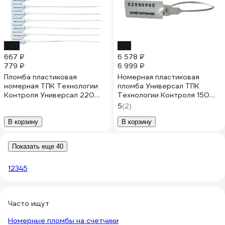
-14%
-6%
667 ₽
6 578 ₽
779 ₽
6 999 ₽
Пломба пластиковая
Номерная пластиковая
номерная ТПК Технологии
пломба Универсал ТПК
Контроля Универсал 220
Технологии Контроля 150
(цвет: белый) 100 шт 24292
(Цвет:белый) 1000 шт 24273
5
(2)
В корзину
В корзину
Показать еще 40
1
2
3
4
5
Часто ищут
Номерные пломбы на счетчики