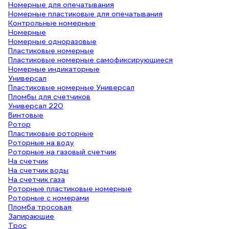
Номерные для опечатывания
Номерные пластиковые для опечатывания
Контрольные номерные
Номерные
Номерные одноразовые
Пластиковые номерные
Пластиковые номерные самофиксирующиеся
Номерные индикаторные
Универсал
Пластиковые номерные Универсал
Пломбы для счетчиков
Универсал 220
Винтовые
Ротор
Пластиковые роторные
Роторные на воду
Роторные на газовый счетчик
На счетчик
На счетчик воды
На счетчик газа
Роторные пластиковые номерные
Роторные с номерами
Пломба тросовая
Запирающие
Трос