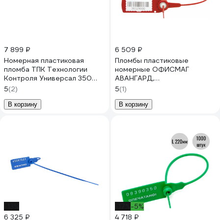
7 899 ₽
6 509 ₽
Номерная пластиковая
Пломбы пластиковые
пломба ТПК Технологии
номерные ОФИСМАГ
Контроля Универсал 350
АВАНГАРД,
(Цвет:белый) 1000 шт 24277
самофиксирующиеся, длина
5
(2)
5
(1)
220 мм, красные, комплект
1000шт 607437
В корзину
В корзину
-13%
-17%
-5%
6 325 ₽
4 718 ₽