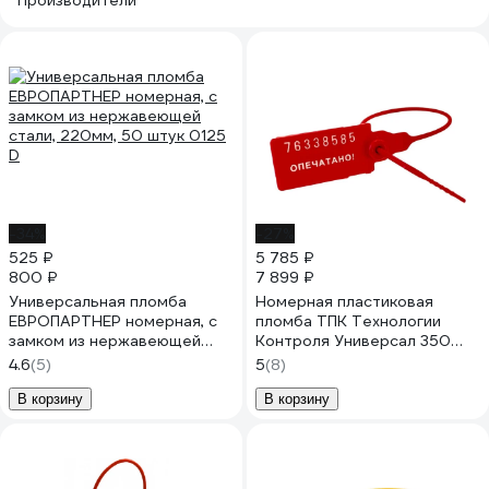
Производители
-34%
-27%
525 ₽
5 785 ₽
800 ₽
7 899 ₽
Универсальная пломба
Номерная пластиковая
ЕВРОПАРТНЕР номерная, с
пломба ТПК Технологии
замком из нержавеющей
Контроля Универсал 350
стали, 220мм, 50 штук 0125
(Цвет:красный) 1000 шт.
4.6
(5)
5
(8)
D
24161
В корзину
В корзину