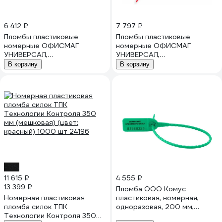
6 412 ₽
7 797 ₽
Пломбы пластиковые
Пломбы пластиковые
номерные ОФИСМАГ
номерные ОФИСМАГ
УНИВЕРСАЛ,
УНИВЕРСАЛ,
самофиксирующиеся, длина
самофиксирующиеся, длина
В корзину
В корзину
140 мм, красные, комплект
220 мм, красные, комплект
1000шт 603774
1000шт 600805
-13%
11 615 ₽
4 555 ₽
13 399 ₽
Пломба ООО Комус
Номерная пластиковая
пластиковая, номерная,
пломба силок ТПК
одноразовая, 200 мм,
Технологии Контроля 350
зеленые, 1000 штук/