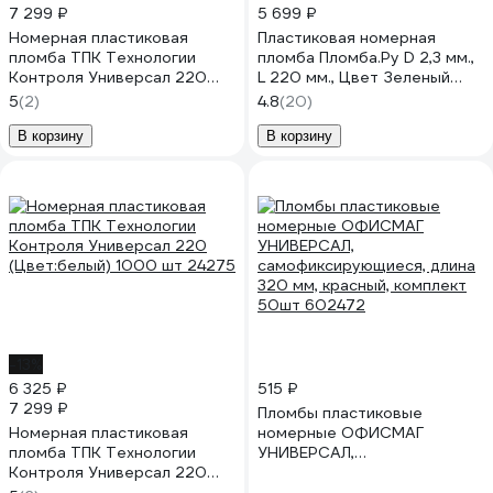
7 299 ₽
5 699 ₽
Номерная пластиковая
Пластиковая номерная
пломба ТПК Технологии
пломба Пломба.Ру D 2,3 мм.,
Контроля Универсал 220
L 220 мм., Цвет Зеленый
(Цвет:синий) 1000 шт. 24157
1000 шт. КПП-3-1602СТ
5
(2)
4.8
(20)
619340
В корзину
В корзину
-13%
6 325 ₽
515 ₽
7 299 ₽
Пломбы пластиковые
Номерная пластиковая
номерные ОФИСМАГ
пломба ТПК Технологии
УНИВЕРСАЛ,
Контроля Универсал 220
самофиксирующиеся, длина
(Цвет:белый) 1000 шт 24275
320 мм, красный, комплект