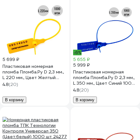
-6%
5 699 ₽
5 655 ₽
5 999 ₽
Пластиковая номерная
пломба Пломба.Ру D 2,3 мм.,
Пластиковая номерная
L 220 мм., Цвет Желтый
пломба Пломба.Ру D 2,3 мм.,
1000 шт. КПП-3-1602СТ
L 350 мм., Цвет Синий 1000
4.8
(20)
619337
шт. КПП-3-1603СТ 619344
4.8
(20)
В корзину
В корзину