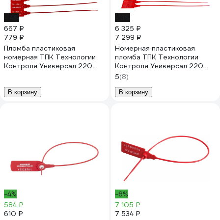
-14%
-13%
667 ₽
6 325 ₽
779 ₽
7 299 ₽
Пломба пластиковая
Номерная пластиковая
номерная ТПК Технологии
пломба ТПК Технологии
Контроля Универсал 220
Контроля Универсал 220
(цвет: красный) 100 шт
(Цвет:красный) 1000 шт.
5
(8)
24289
24158
В корзину
В корзину
-4%
-6%
584 ₽
7 105 ₽
610 ₽
7 534 ₽