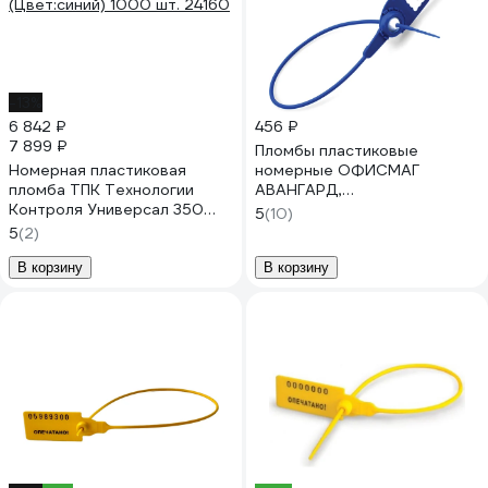
-13%
6 842 ₽
456 ₽
7 899 ₽
Пломбы пластиковые
Номерная пластиковая
номерные ОФИСМАГ
пломба ТПК Технологии
АВАНГАРД,
Контроля Универсал 350
самофиксирующиеся, длина
5
(10)
(Цвет:синий) 1000 шт. 24160
220 мм, СИНИЕ, КОМПЛЕКТ
5
(2)
50шт 607439
В корзину
В корзину