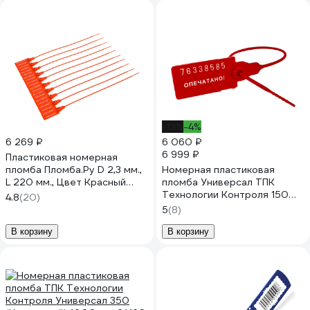
-13%
-4%
6 269 ₽
6 060 ₽
6 999 ₽
Пластиковая номерная
пломба Пломба.Ру D 2,3 мм.,
Номерная пластиковая
L 220 мм., Цвет Красный
пломба Универсал ТПК
1000 шт. КПП-3-1602СТ
Технологии Контроля 150
4.8
(20)
619334
(Цвет:красный) 1000 шт.
5
(8)
24155
В корзину
В корзину