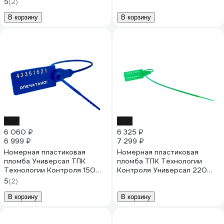
5
(2)
50шт 602472
В корзину
В корзину
-13%
-13%
6 060 ₽
6 325 ₽
6 999 ₽
7 299 ₽
Номерная пластиковая
Номерная пластиковая
пломба Универсал ТПК
пломба ТПК Технологии
Технологии Контроля 150
Контроля Универсал 220
(Цвет:синий) 1000 шт. 24154
(Цвет:зеленый) 1000 шт.
5
(2)
24156
В корзину
В корзину