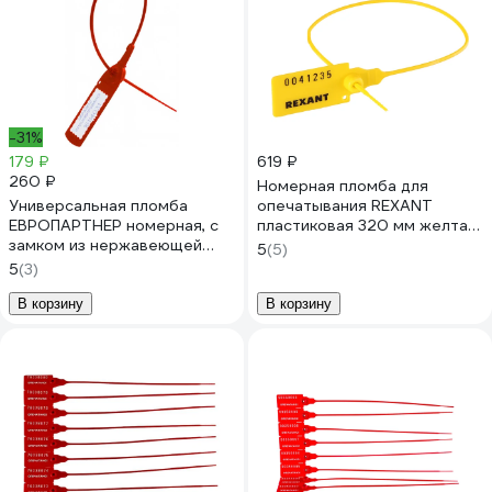
-31%
179 ₽
619 ₽
260 ₽
Номерная пломба для
Универсальная пломба
опечатывания REXANT
ЕВРОПАРТНЕР номерная, с
пластиковая 320 мм желтая
замком из нержавеющей
50 шт 07-6132
5
(5)
стали, 220 мм, 10 штук 3
5
(3)
0009 8
В корзину
В корзину