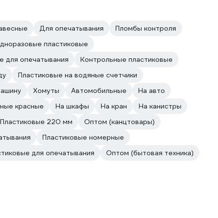
авесные
Для опечатывания
Пломбы контроля
дноразовые пластиковые
е для опечатывания
Контрольные пластиковые
ду
Пластиковые на водяные счетчики
машину
Хомуты
Автомобильные
На авто
ные красные
На шкафы
На кран
На канистры
Пластиковые 220 мм
Оптом (канцтовары)
атывания
Пластиковые номерные
тиковые для опечатывания
Оптом (бытовая техника)