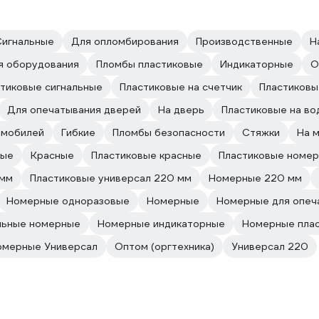
Сигнальные
Для опломбирования
Производственные
Н
я оборудования
Пломбы пластиковые
Индикаторные
О
тиковые сигнальные
Пластиковые на счетчик
Пластиковы
Для опечатывания дверей
На дверь
Пластиковые на во
омобилей
Гибкие
Пломбы безопасности
Стяжки
На 
вые
Красные
Пластиковые красные
Пластиковые номер
 мм
Пластиковые универсал 220 мм
Номерные 220 мм
Номерные одноразовые
Номерные
Номерные для опеч
льные номерные
Номерные индикаторные
Номерные плас
омерные Универсал
Оптом (оргтехника)
Универсал 220