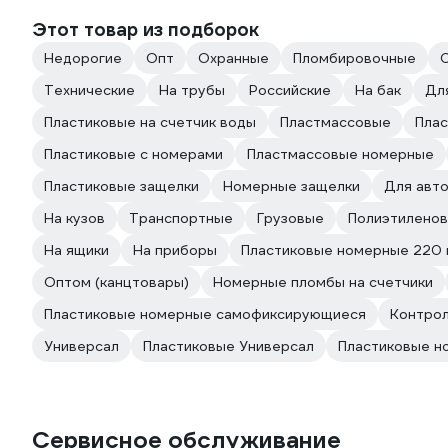
Этот товар из подборок
Недорогие
Опт
Охранные
Пломбировочные
Технические
На трубы
Российские
На бак
Дл
Пластиковые на счетчик воды
Пластмассовые
Плас
Пластиковые с номерами
Пластмассовые номерные
Пластиковые защелки
Номерные защелки
Для авт
На кузов
Транспортные
Грузовые
Полиэтилено
На ящики
На приборы
Пластиковые номерные 220
Оптом (канцтовары)
Номерные пломбы на счетчики
Пластиковые номерные самофиксирующиеся
Контро
Универсал
Пластиковые Универсал
Пластиковые н
Сервисное обслуживание