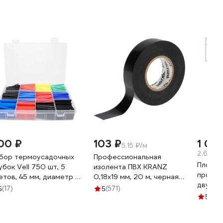
00 ₽
103 ₽
1 05
5.15 ₽/м
2.63 ₽/
бор термоусадочных
Профессиональная
Пломби
убок Vell 750 шт, 5
изолента ПВХ KRANZ
прово
етов, 45 мм, диаметр 1-
0,18х19 мм, 20 м, черная
двужил
 мм 1379612
KR-09-2806
(17)
(571)
5
5
нержав
(1)
5
0,75 м
60028