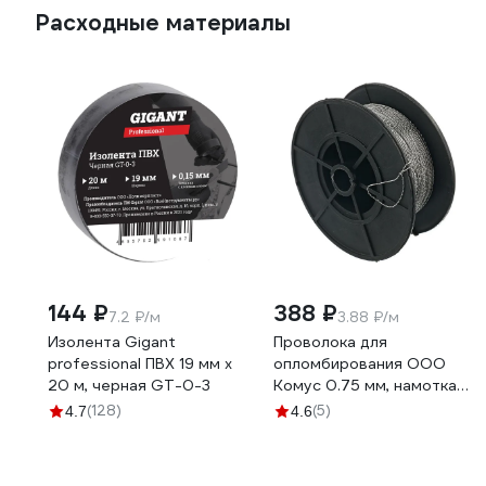
Расходные материалы
144 ₽
388 ₽
7.2 ₽/м
3.88 ₽/м
Изолента Gigant
Проволока для
professional ПВХ 19 мм х
опломбирования ООО
20 м, черная GT-0-3
Комус 0.75 мм, намотка
100 м 1348433
(128)
(5)
4.7
4.6