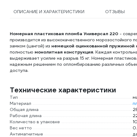
ОПИСАНИЕ И ХАРАКТЕРИСТИКИ
ОТЗЫВЫ
Номерная пластиковая пломба Универсал 220
- совре
производится из высококачественного морозостойкого п
замком (цангой) из
немецкой оцинкованной пружинной 
полностью
монолитная конструкция
. Каждая контрольн
выдерживает усилие на разрыв 15 кг. Номерная пластико
надежным решением по опломбированию различных объек
доступа.
Технические характеристики
Тип
м
Материал
п
Общая длина
2
Рабочая длина
2
Количество в упаковке
1
Вес нетто
0
Антимагнитные
д