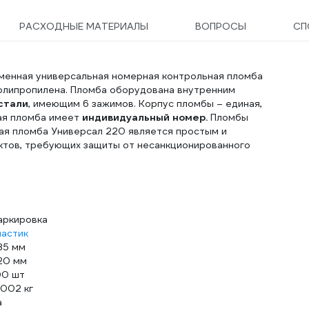
РАСХОДНЫЕ МАТЕРИАЛЫ
ВОПРОСЫ
СП
менная универсальная номерная контрольная пломба
олипропилена. Пломба оборудована внутренним
стали
, имеющим 6 зажимов. Корпус пломбы – единая,
ая пломба имеет
индивидуальный номер.
Пломбы
вая пломба Универсал 220 является простым и
тов, требующих защиты от несанкционированного
аркировка
ластик
85 мм
20 мм
00 шт
.002 кг
а