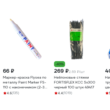
-40%
66 ₽
269 ₽
4
2.69 ₽/шт
Маркер-краска Flysea по
Нейлоновые стяжки
На
металлу Paint Marker FS-
FORTISFLEX КСС 5х300
тр
110 с наконечником (2-3
черный 100 штук 49417
цв
мм), белый FS-110-white
13
(135)
(1019)
4.6
4.4