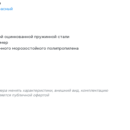
а
расный
ой оцинкованной пружинной стали
омер
нного морозостойкого полипропилена
лера менять характеристики, внешний вид, комплектацию
ляется публичной офертой