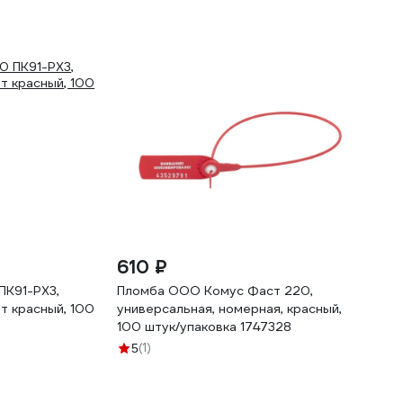
610 ₽
ПК91-РХ3,
Пломба ООО Комус Фаст 220,
ет красный, 100
универсальная, номерная, красный,
100 штук/упаковка 1747328
(1)
5