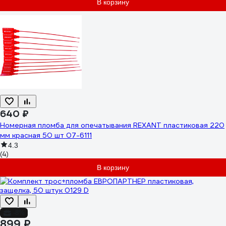
В корзину
640 ₽
Номерная пломба для опечатывания REXANT пластиковая 220
мм красная 50 шт 07-6111
4.3
(4)
В корзину
-8%
899 ₽