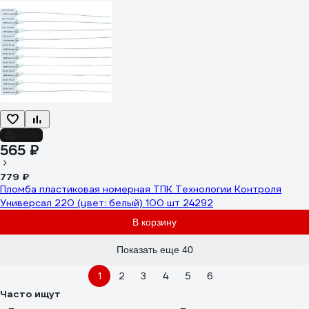
-27%
565 ₽
779 ₽
Пломба пластиковая номерная ТПК Технологии Контроля
Универсал 220 (цвет: белый) 100 шт 24292
В корзину
Показать еще 40
1
2
3
4
5
6
Часто ищут