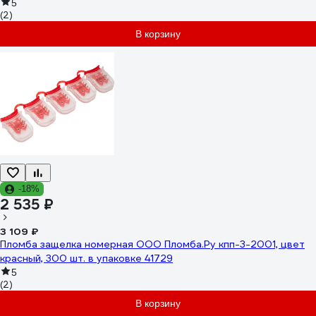
5
(2)
В корзину
-18%
2 535 ₽
3 109 ₽
Пломба защелка номерная ООО Пломба.Ру кпп-3-2001, цвет
красный, 300 шт. в упаковке 41729
5
(2)
В корзину