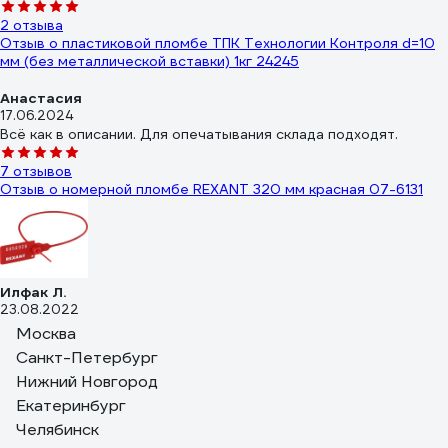
2 отзыва
Отзыв о пластиковой пломбе ТПК Технологии Контроля d=10
мм (без металлической вставки) 1кг 24245
Анастасия
17.06.2024
Всё как в описании. Для опечатывания склада подходят.
7 отзывов
Отзыв о номерной пломбе REXANT 320 мм красная 07-6131
Илфак Л.
23.08.2022
Держит замок пломбы хорошо.
Москва
Санкт-Петербург
9 отзывов
Нижний Новгород
Отзыв о номерной пломбе ЕВРОПАРТНЕР 150мм 0006 D3
Екатеринбург
Челябинск