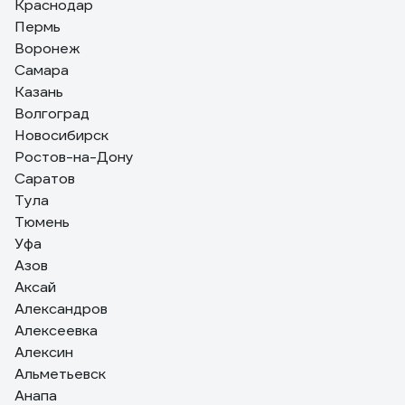
Краснодар
Пермь
Михаил Б.
Воронеж
10.06.2025
Качество отлично, описанию на сайте соответствует. Приехал
Самара
в пункт выдачи быстро. Цена приемлимая.
Казань
Волгоград
Новосибирск
Ростов-на-Дону
Саратов
Тула
Тюмень
Уфа
Азов
Аксай
Александров
Алексеевка
Алексин
Альметьевск
Анапа