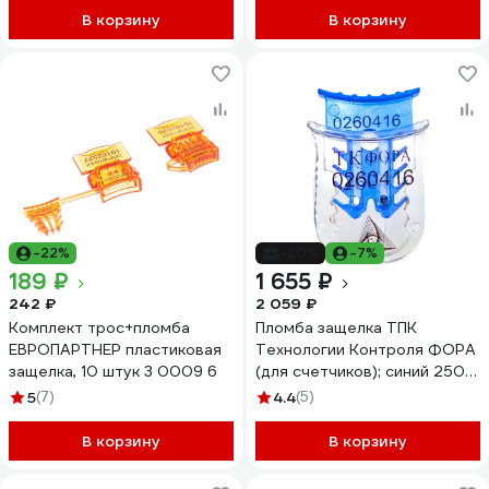
1000шт 600806
В корзину
В корзину
-22%
-20%
-7%
189 ₽
1 655 ₽
242 ₽
2 059 ₽
Комплект трос+пломба
Пломба защелка ТПК
ЕВРОПАРТНЕР пластиковая
Технологии Контроля ФОРА
защелка, 10 штук 3 0009 6
(для счетчиков); синий 250
шт. 24128
5
(7)
4.4
(5)
В корзину
В корзину