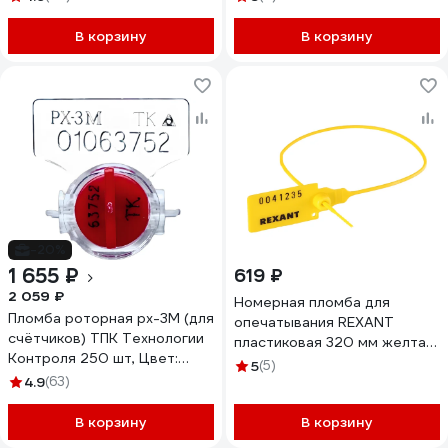
24161
В корзину
В корзину
-20%
1 655 ₽
619 ₽
2 059 ₽
Номерная пломба для
Пломба роторная рх-3М (для
опечатывания REXANT
счётчиков) ТПК Технологии
пластиковая 320 мм желтая
Контроля 250 шт, Цвет:
50 шт 07-6132
5
(5)
красный 24136
4.9
(63)
В корзину
В корзину