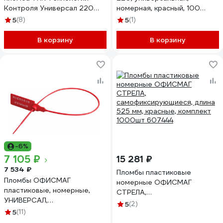
Контроля Универсал 220
номерная, красный, 100
(Цвет:красный) 1000 шт.
штук/упаковка 1747328
5
(8)
5
(1)
24158
В корзину
В корзину
-6%
7 105 ₽
15 281 ₽
7 534 ₽
Пломбы пластиковые
Пломбы ОФИСМАГ
номерные ОФИСМАГ
пластиковые, номерные,
СТРЕЛА,
УНИВЕРСАЛ,
самофиксирующиеся, длина
5
(2)
самофиксирующиеся, длина
5
(11)
525 мм, красные, комплект
320 мм, красные, комплект
1000шт 607444