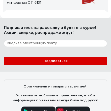
мм красная 07-6131
Илфак Л.
23.08.2022
Держит замок пломбы хорошо.
Подпишитесь
на рассылку
и будьте в курсе!
Акции, скидки, распродажи ждут!
9 отзывов
Отзыв о номерной пломбе ЕВРОПАРТНЕР
150мм 0006 D3
Подписаться
Михаил Б.
10.06.2025
Качество отлично, описанию на сайте соответствует.
Приехал в пункт выдачи быстро. Цена приемлимая.
Оригинальные товары с гарантией!
Установите мобильное приложение, чтобы
информация по заказам всегда была под рукой