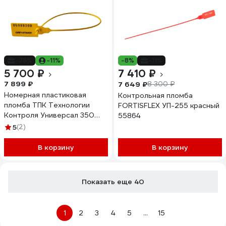
-28%
-11%
-8%
-11%
5 700 ₽
7 410 ₽
7 899 ₽
7 649 ₽
8 300 ₽
Номерная пластиковая
Контрольная пломба
пломба ТПК Технологии
FORTISFLEX УП-255 красный
Контроля Универсал 350
55864
(Цвет:желтый) 1000 шт
5
(2)
24278
В корзину
В корзину
Показать еще 40
1
2
3
4
5
...
15