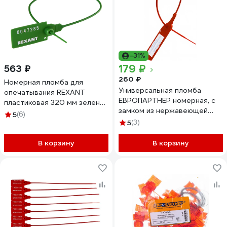
-31%
179 ₽
563 ₽
260 ₽
Номерная пломба для
Универсальная пломба
опечатывания REXANT
ЕВРОПАРТНЕР номерная, с
пластиковая 320 мм зеленая
замком из нержавеющей
50 шт 07-6133
5
(6)
стали, 220 мм, 10 штук 3
5
(3)
0009 8
В корзину
В корзину