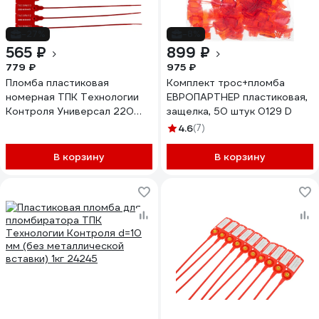
-27%
-8%
565 ₽
899 ₽
779 ₽
975 ₽
Пломба пластиковая
Комплект трос+пломба
номерная ТПК Технологии
ЕВРОПАРТНЕР пластиковая,
Контроля Универсал 220
защелка, 50 штук 0129 D
(цвет: красный) 100 шт
4.6
(7)
24289
В корзину
В корзину