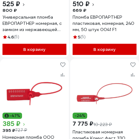
525 ₽
510 ₽
800 ₽
669 ₽
Универсальная пломба
Пломба ЕВРОПАРТНЕР
ЕВРОПАРТНЕР номерная, с
пластиковая, номерная, 240
замком из нержавеющей
мм, 50 штук 0041 F1
стали, 220мм, 50 штук 0125
4.6
(5)
5
(5)
D
В корзину
В корзину
-47%
-24%
385 ₽
7 775 ₽
10 223 ₽
395 ₽
727 ₽
Пластиковая номерная
Номерная пломба ООО
пломба Комус фаст 330,