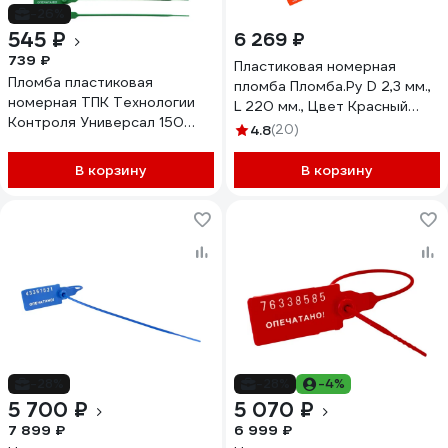
-26%
545 ₽
6 269 ₽
739 ₽
Пластиковая номерная
Пломба пластиковая
пломба Пломба.Ру D 2,3 мм.,
номерная ТПК Технологии
L 220 мм., Цвет Красный
Контроля Универсал 150
1000 шт. КПП-3-1602СТ
4.8
(20)
(цвет: зеленый) 100 шт
619334
24285
В корзину
В корзину
-28%
-28%
-4%
5 700 ₽
5 070 ₽
7 899 ₽
6 999 ₽