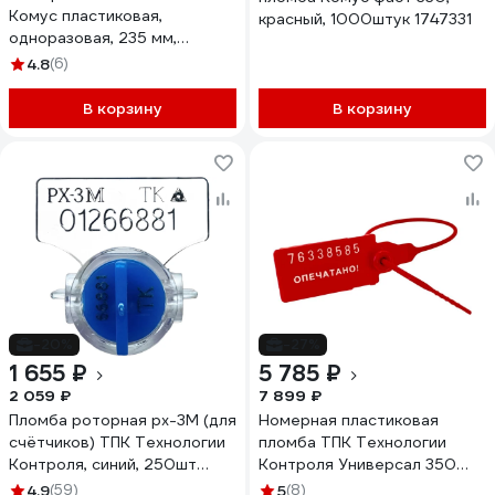
Комус пластиковая,
красный, 1000штук 1747331
одноразовая, 235 мм,
красные, 50 штук/упаковка
4.8
(6)
73503
В корзину
В корзину
-20%
-27%
1 655 ₽
5 785 ₽
2 059 ₽
7 899 ₽
Пломба роторная рх-3М (для
Номерная пластиковая
счётчиков) ТПК Технологии
пломба ТПК Технологии
Контроля, синий, 250шт
Контроля Универсал 350
24127
(Цвет:красный) 1000 шт.
4.9
(59)
5
(8)