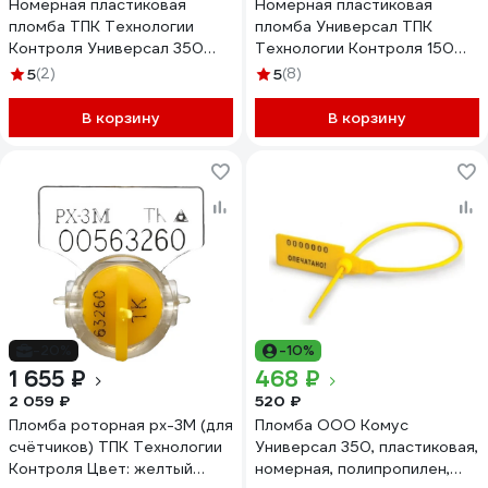
Номерная пластиковая
Номерная пластиковая
пломба ТПК Технологии
пломба Универсал ТПК
Контроля Универсал 350
Технологии Контроля 150
(Цвет:синий) 1000 шт. 24160
(Цвет:красный) 1000 шт.
5
(2)
5
(8)
24155
В корзину
В корзину
-20%
-10%
1 655 ₽
468 ₽
2 059 ₽
520 ₽
Пломба роторная рх-3М (для
Пломба ООО Комус
счётчиков) ТПК Технологии
Универсал 350, пластиковая,
Контроля Цвет: желтый
номерная, полипропилен,