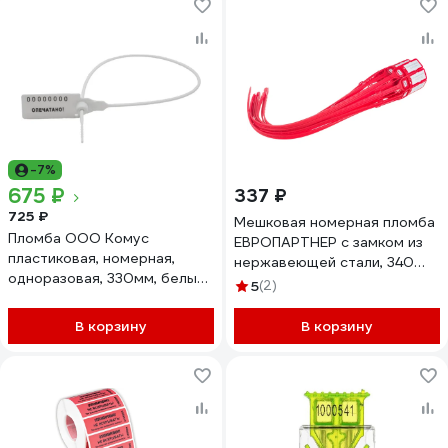
-7%
675 ₽
337 ₽
725 ₽
Мешковая номерная пломба
Пломба ООО Комус
ЕВРОПАРТНЕР с замком из
пластиковая, номерная,
нержавеющей стали, 340
одноразовая, 330мм, белый,
мм, 10 штук 3 0010 8
5
(2)
50 штук/упаковка 624295
В корзину
В корзину