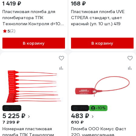
1 419 ₽
168 ₽
Пластиковая пломба для
Пластиковая пломба UVE
пломбиратора ТПК
СТРЕЛА стандарт, цвет
Технологии Контроля d=10
красный (уп. 10 шт.) 419
мм (без металлической
5
(2)
вставки) 1кг 24245
В корзину
В корзину
-28%
-21%
-10%
5 225 ₽
483 ₽
7 299 ₽
610 ₽
Номерная пластиковая
Пломба ООО Комус Фаст
пломба ТПК Технологии
220, универсальная,