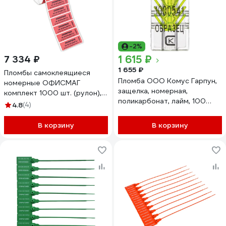
-2%
1 615 ₽
7 334 ₽
1 655 ₽
Пломбы самоклеящиеся
Пломба ООО Комус Гарпун,
номерные ОФИСМАГ
защелка, номерная,
комплект 1000 шт. (рулон),
поликарбонат, лайм, 100
длина 66 мм, ширина 22 мм,
4.8
(4)
штук/упаковка 1337376
красные 600515
В корзину
В корзину