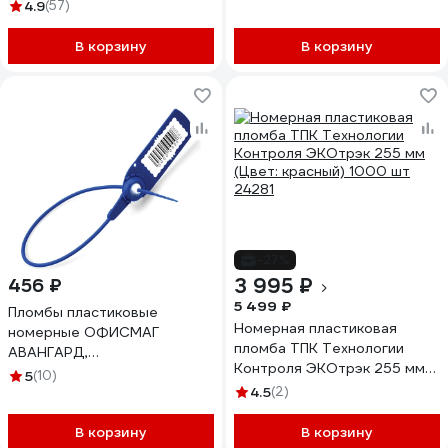
24137
желтый, 50 штук/упаковка
4.9
(57)
1248251
В корзину
В корзину
-27%
3 995 ₽
456 ₽
5 499 ₽
Пломбы пластиковые
Номерная пластиковая
номерные ОФИСМАГ
пломба ТПК Технологии
АВАНГАРД,
Контроля ЭКОтрэк 255 мм
самофиксирующиеся, длина
5
(10)
(Цвет: красный) 1000 шт
220 мм, СИНИЕ, КОМПЛЕКТ
4.5
(2)
24281
50шт 607439
В корзину
В корзину