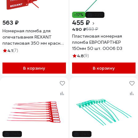
-17%
-23%
455 ₽
563 ₽
490 ₽
593 ₽
Номерная пломба для
Пластиковая номерная
опечатывания REXANT
пломба ЕВРОПАРТНЕР
пластиковая 350 мм красная
150мм 50 шт. 0006 D3
50 шт 07-6131
4.1
(7)
4.8
(9)
В корзину
В корзину
-34%
-24%