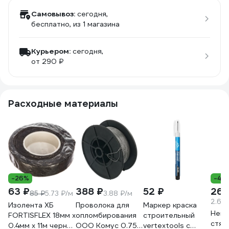
Самовывоз:
сегодня,
бесплатно
, из 1 магазина
Курьером:
сегодня,
от 290 ₽
Расходные материалы
-26%
-40
63 ₽
388 ₽
52 ₽
269
85 ₽
5.73 ₽/м
3.88 ₽/м
2.69
Изолента ХБ
Проволока для
Маркер краска
Нейл
FORTISFLEX 18мм х
опломбирования
строительный
стяж
0.4мм х 11м черная
ООО Комус 0.75
vertextools с