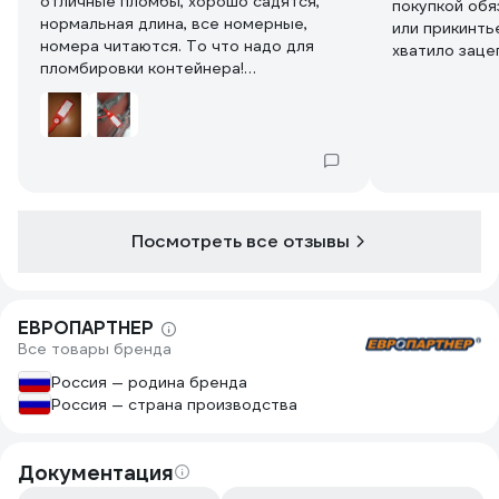
отличные пломбы, хорошо садятся,
покупкой обя
нормальная длина, все номерные,
или прикинть
номера читаются. То что надо для
хватило заце
пломбировки контейнера!
пломбы хорош
рекомендую!
Только отрез
номерная, та
сохранности
Посмотреть все отзывы
ЕВРОПАРТНЕР
Все товары бренда
Россия — родина бренда
Россия — страна производства
Документация