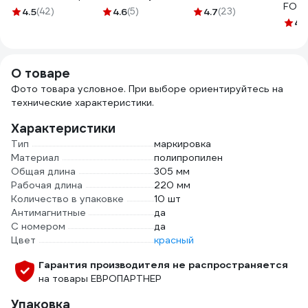
FORT
71242
мм, намотка 100 м
длинным
4.5
(42)
4.6
(5)
4.7
(23)
5х30
1348433
наконечником,
4.
100 
черный 0021-02
О товаре
Фото товара условное. При выборе ориентируйтесь на
технические характеристики.
Характеристики
Тип
маркировка
Материал
полипропилен
Общая длина
305 мм
Рабочая длина
220 мм
Количество в упаковке
10 шт
Антимагнитные
да
С номером
да
Цвет
красный
Гарантия производителя не распространяется
на товары ЕВРОПАРТНЕР
Упаковка