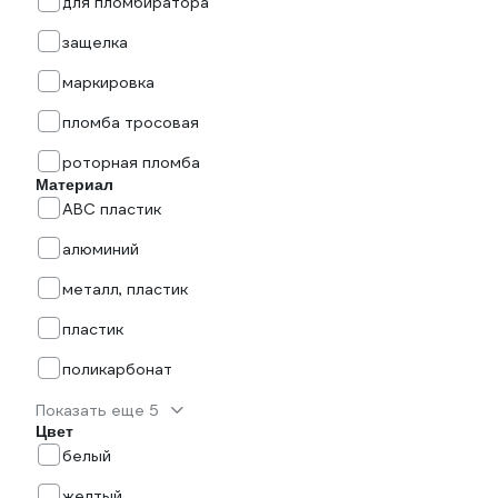
для пломбиратора
защелка
маркировка
пломба тросовая
роторная пломба
Материал
ABC пластик
алюминий
металл, пластик
пластик
поликарбонат
Показать еще 5
Цвет
белый
желтый