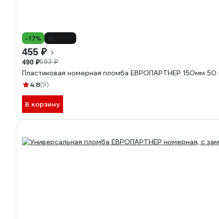
-17%
-23%
455 ₽
593 ₽
490 ₽
Пластиковая номерная пломба ЕВРОПАРТНЕР 150мм 50 
4.8
(9)
В корзину