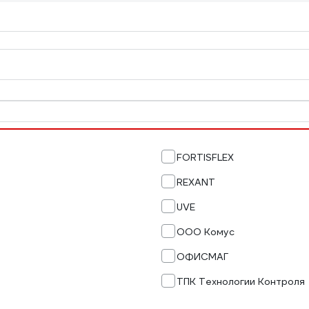
FORTISFLEX
REXANT
UVE
ООО Комус
ОФИСМАГ
ТПК Технологии Контроля