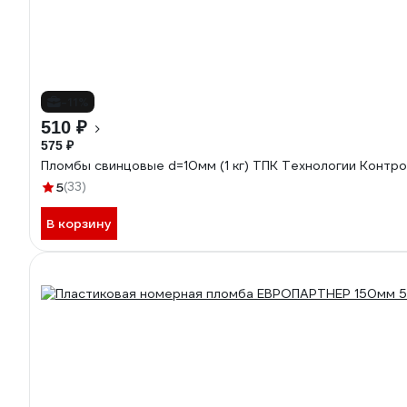
-11%
510 ₽
575 ₽
Пломбы свинцовые d=10мм (1 кг) ТПК Технологии Контро
5
(33)
В корзину