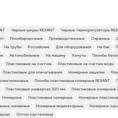
ANT
Черные шнуры REXANT
Черные терморегуляторы RE
пт
Пломбировочные
Производственные
Охранные
На трубы
Российские
Для оборудования
На бак
ие
Автомобильные
На машину
Хомуты
Пломбы безо
Пластиковые на счетчик
Пластиковые на счетчик воды
Пластиковые для опечатывания
Номерные защелки
Пла
олиэтиленовые
Пломбы пластиковые номерные REXANT
Пластиковые универсал 320 мм
Пластиковые номерные 
Номерные
Пластиковые номерные
Номерные пластиков
льные номерные
Номерные индикаторные
Номерные одн
ерсал
Оптом (оргтехника)