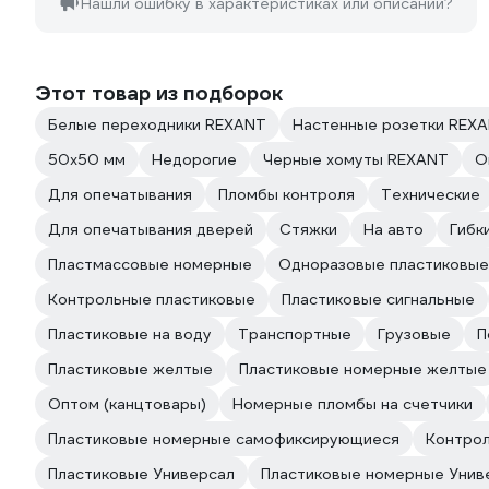
Нашли ошибку в характеристиках или описании?
Этот товар из подборок
Белые переходники REXANT
Настенные розетки REX
50х50 мм
Недорогие
Черные хомуты REXANT
О
Для опечатывания
Пломбы контроля
Технические
Для опечатывания дверей
Стяжки
На авто
Гибк
Пластмассовые номерные
Одноразовые пластиковые
Контрольные пластиковые
Пластиковые сигнальные
Пластиковые на воду
Транспортные
Грузовые
П
Пластиковые желтые
Пластиковые номерные желтые
Оптом (канцтовары)
Номерные пломбы на счетчики
Пластиковые номерные самофиксирующиеся
Контро
Пластиковые Универсал
Пластиковые номерные Унив