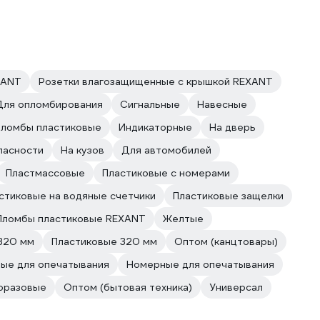
XANT
Розетки влагозащищенные с крышкой REXANT
Для опломбирования
Сигнальные
Навесные
Пломбы пластиковые
Индикаторные
На дверь
пасности
На кузов
Для автомобилей
Пластмассовые
Пластиковые с номерами
стиковые на водяные счетчики
Пластиковые защелки
Пломбы пластиковые REXANT
Желтые
320 мм
Пластиковые 320 мм
Оптом (канцтовары)
ые для опечатывания
Номерные для опечатывания
оразовые
Оптом (бытовая техника)
Универсал