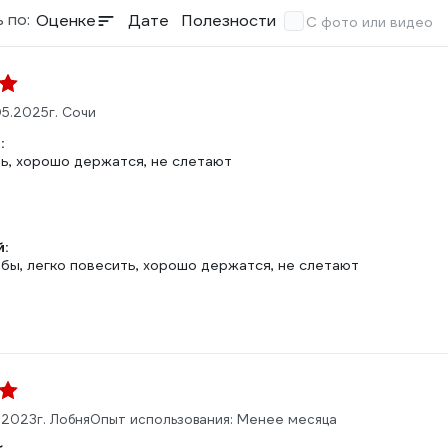
 по:
Оценке
Дате
Полезности
С фото или видео
05.2025
г. Сочи
:
ть, хорошо держатся, не слетают
:
бы, легко повесить, хорошо держатся, не слетают
.2023
г. Лобня
Опыт использования: Менее месяца