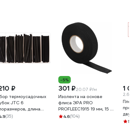
-5%
210 ₽
301 ₽
1 05
20.07 ₽/м
2.63 ₽/
бор термоусадочных
Изолента на основе
Пломби
убок JTC 6
флиса ЭРА PRO
прово
поразмеров, длина
PROFLEEC1915 19 мм, 15 м,
двужил
0мм, 120шт в боксе
0,3 мм, черная Б0057181
4.9
(35)
4.6
(104)
нержав
034 694153
5
(1)
0,75 м
60028