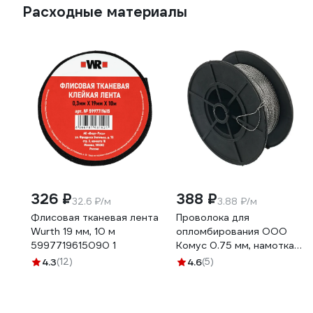
Расходные материалы
326 ₽
388 ₽
32.6 ₽/м
3.88 ₽/м
Флисовая тканевая лента
Проволока для
Wurth 19 мм, 10 м
опломбирования ООО
5997719615090 1
Комус 0.75 мм, намотка
100 м 1348433
4.3
(12)
4.6
(5)