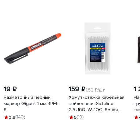
19 ₽
159 ₽
1 
1.59 ₽/шт
Разметочный черный
Хомут-стяжка кабельная
На
маркер Gigant 1 мм BPM-
нейлоновая Safeline
тр
6
2,5x160-W-100, белая,
ти
100 шт. 24831
10
3.9
(140)
5
(19)
-2