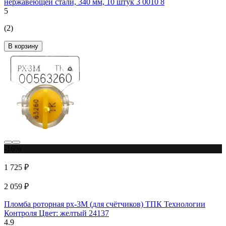
нержавеющей стали, 340 мм, 10 штук 3 0010 8
5
(2)
В корзину
-16%
1 725 ₽
2 059 ₽
Пломба роторная рх-3М (для счётчиков) ТПК Технологии
Контроля Цвет: желтый 24137
4.9