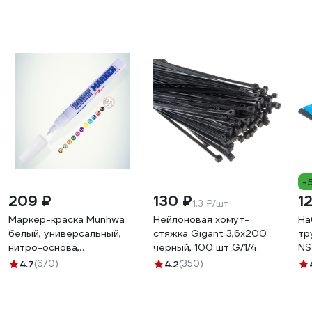
-
209 ₽
130 ₽
1
1.3 ₽/шт
Маркер-краска Munhwa
Нейлоновая хомут-
На
белый, универсальный,
стяжка Gigant 3,6х200
тр
нитро-основа,
черный, 100 шт G/1/4
NS
пулевидный наконечник, 4
71
4.7
(670)
4.2
(350)
мм, Б0048229 PM-05