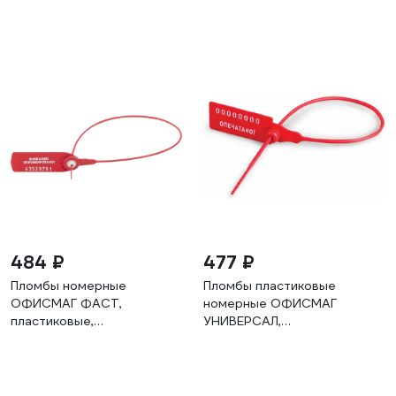
484 ₽
477 ₽
Пломбы номерные
Пломбы пластиковые
ОФИСМАГ ФАСТ,
номерные ОФИСМАГ
пластиковые,
УНИВЕРСАЛ,
самофиксирующиеся,
самофиксирующиеся, длина
длина 330 мм, красные,
220 мм, красные, комплект
комплект 50шт 607442
50шт 600807