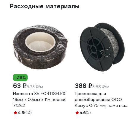
Расходные материалы
-26%
63 ₽
388 ₽
5.73 ₽/м
3.88 ₽/м
Изолента ХБ FORTISFLEX
Проволока для
18мм х 0.4мм х 11м черная
опломбирования ООО
71242
Комус 0.75 мм, намотка
100 м 1348433
4.5
(42)
4.6
(5)