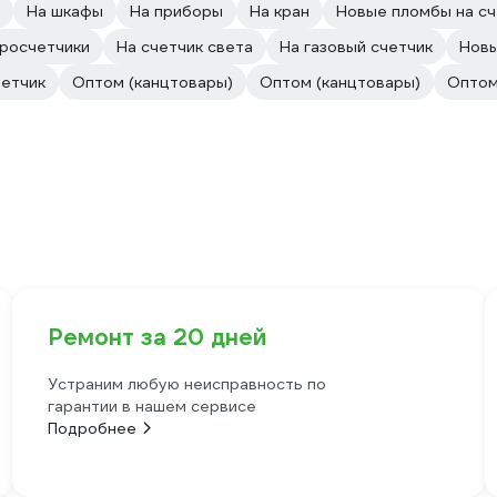
На шкафы
На приборы
На кран
Новые пломбы на сч
тросчетчики
На счетчик света
На газовый счетчик
Новы
четчик
Оптом (канцтовары)
Оптом (канцтовары)
Оптом
Ремонт за 20 дней
Устраним любую неисправность по
гарантии в нашем сервисе
Подробнее