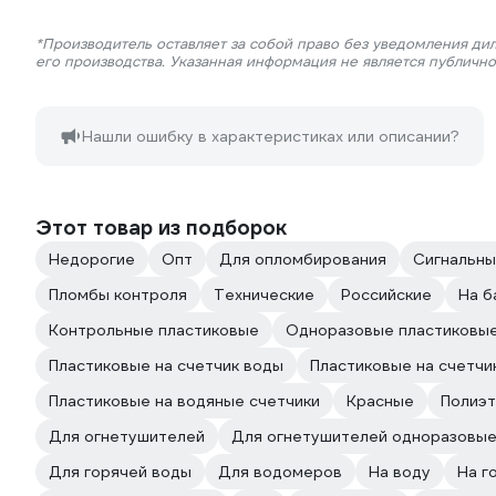
*Производитель оставляет за собой право без уведомления ди
его производства. Указанная информация не является публичн
Нашли ошибку в характеристиках или описании?
Этот товар из подборок
Недорогие
Опт
Для опломбирования
Сигнальн
Пломбы контроля
Технические
Российские
На б
Контрольные пластиковые
Одноразовые пластиковы
Пластиковые на счетчик воды
Пластиковые на счетчи
Пластиковые на водяные счетчики
Красные
Полиэ
Для огнетушителей
Для огнетушителей одноразовы
Для горячей воды
Для водомеров
На воду
На г