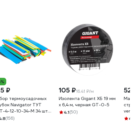
5%
25 ₽
105 ₽
52 ₽
16.41 ₽/м
бор термоусадочных
Изолента Gigant ХБ 19 мм
Маркер
убок Navigator ТУТ
х 6,4 м, черная GT-0-5
строит
T-4-12-10-34-M 34 шт
vertex
4.1
(50)
192
наконе
4.8
(156)
4.7
(2
0021-