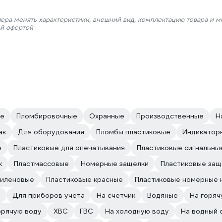
лера менять характеристики, внешний вид, комплектацию товара и м
ой офертой
ые
Пломбировочные
Охранные
Производственные
Н
ак
Для оборудования
Пломбы пластиковые
Индикатор
е
Пластиковые для опечатывания
Пластиковые сигнальны
к
Пластмассовые
Номерные защелки
Пластиковые защ
тиленовые
Пластиковые красные
Пластиковые номерные 
е
Для приборов учета
На счетчик
Водяные
На горяч
орячую воду
ХВС
ГВС
На холодную воду
На водный 