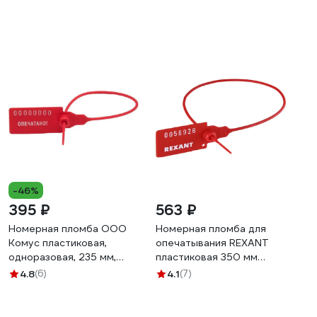
-46%
395 ₽
563 ₽
Номерная пломба ООО
Номерная пломба для
Комус пластиковая,
опечатывания REXANT
одноразовая, 235 мм,
пластиковая 350 мм
красные, 50 штук/
красная 50 шт 07-6131
4.8
(6)
4.1
(7)
упаковка 73503