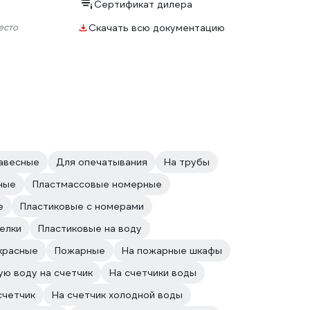
Сертификат дилера
есто
Скачать всю документацию
авесные
Для опечатывания
На трубы
ные
Пластмассовые номерные
е
Пластиковые с номерами
елки
Пластиковые на воду
красные
Пожарные
На пожарные шкафы
ую воду на счетчик
На счетчики воды
счетчик
На счетчик холодной воды