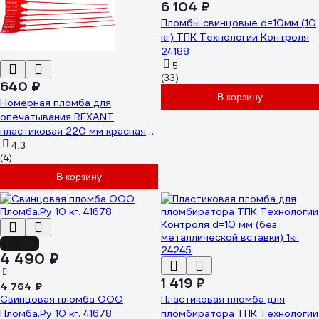
6 104 ₽
Пломбы свинцовые d=10мм (10
кг) ТПК Технологии Контроля
24188
5
(33)
640 ₽
В корзину
Номерная пломба для
опечатывания REXANT
пластиковая 220 мм красная
50 шт 07-6111
4.3
(4)
В корзину
-6%
4 490 ₽
1 419 ₽
4 764 ₽
Свинцовая пломба ООО
Пластиковая пломба для
Пломба.Ру 10 кг. 41678
пломбиратора ТПК Технологии