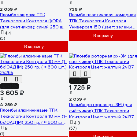
2 059 ₽
739 ₽
Пломба защелка ТПК
Пломба пластиковая номерная
Технологии Контроля ФОРА
ТПК Технологии Контроля
(для счетчиков); синий 250 шт.
Универсал 150 (цвет: зеленый)
24128
100 шт 24285
4.4
В корзину
(5)
В корзину
-16%
1 725 ₽
-15%
3 605 ₽
2 059 ₽
4 259 ₽
Пломба роторная рх-3М (для
Пломбы алюминиевые ТПК
счётчиков) ТПК Технологии
Технологии Контроля 10 мм (1-
Контроля Цвет: желтый 24137
6x10АД1М) 250 гр. ( ≈ 600 шт.)
4.9
24264
(57)
5
(1)
В корзину