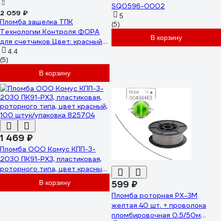
SQ0596-0002
2 059 ₽
5
Пломба защелка ТПК
(5)
Технологии Контроля ФОРА
В корзину
для счетчиков Цвет: красный
250 шт. 24129
4.4
(5)
В корзину
1 469 ₽
Пломба ООО Комус КПП-3-
2030 ПК91-РХ3, пластиковая,
роторного типа, цвет красный,
100 штук/упаковка 825704
В корзину
599 ₽
Пломба роторная РХ-3М
желтая 40 шт. + проволока
пломбировочная 0.5/50м