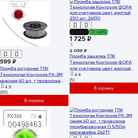
-16%
-12%
1 725 ₽
2 059 ₽
Пломба защелка ТПК
599 ₽
Технологии Контроля ФОРА
Пломба роторная ТПК
для счетчиков цвет желтый
Технологии Контроля РХ-3М
250 шт. 24130
4.4
(5)
красная 40 шт. + проволока
пломбировочная 0.5/50м
4.9
В корзину
(63)
нержавейка 24270
В корзину