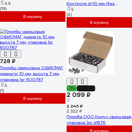
Контроля d=10 мм (без
4.9
(19)
металлической вставки) 1кг
5
(2)
24245
В корзину
В корзину
728 ₽
Пломбы свинцовые ОФИСМАГ
диаметр 10 мм, высота 7 мм,
упаковка 1кг 600787
5
-3%
-10%
(1)
2 099 ₽
В корзину
2 245 ₽
2 322 ₽
Пломба ООО Комус свинцовая,
упаковка 3кг 41676
В корзину