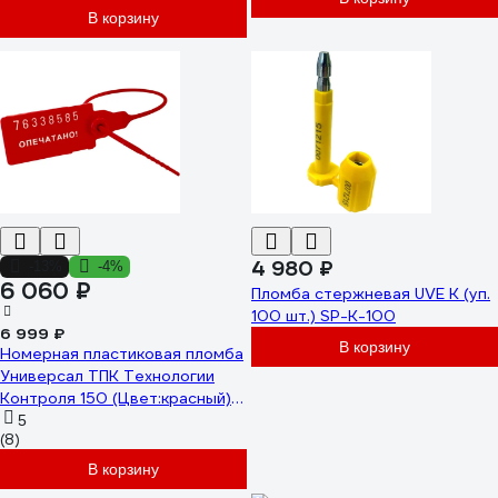
В корзину
4 980 ₽
-13%
-4%
6 060 ₽
Пломба стержневая UVE K (уп.
100 шт.) SP-K-100
6 999 ₽
В корзину
Номерная пластиковая пломба
Универсал ТПК Технологии
Контроля 150 (Цвет:красный)
1000 шт. 24155
5
(8)
В корзину