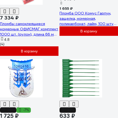
1 655 ₽
Пломба ООО Комус Гарпун,
7 334 ₽
защелка, номерная,
Пломбы самоклеящиеся
поликарбонат, лайм, 100 штук/
номерные ОФИСМАГ комплект
упаковка 1337376
В корзину
1000 шт. (рулон), длина 66 мм,
ширина 22 мм, красные 600515
4.8
(4)
В корзину
-16%
-7%
-14%
1 725 ₽
633 ₽