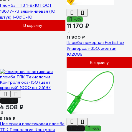
Пломба ТПЗ 1-8x10 ГОСТ
18677-73 алюминиевая (10
штук) 1-8х10-10
-6%
11 170 ₽
В корзину
11 900 ₽
Пломба номерная Fortisflex
Универсал-350, желтая
102089
В корзину
-13%
4 508 ₽
5 199 ₽
Номерная пластиковая пломба
-28%
-6%
ТПК Технологии Контроля