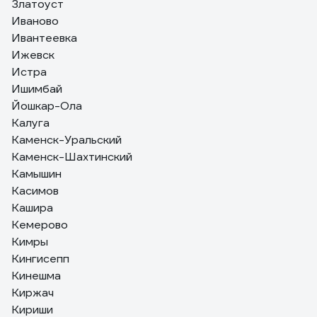
Златоуст
Иваново
Ивантеевка
Ижевск
Истра
Ишимбай
Йошкар-Ола
Калуга
Каменск-Уральский
Каменск-Шахтинский
Камышин
Касимов
Кашира
Кемерово
Кимры
Кингисепп
Кинешма
Киржач
Кириши