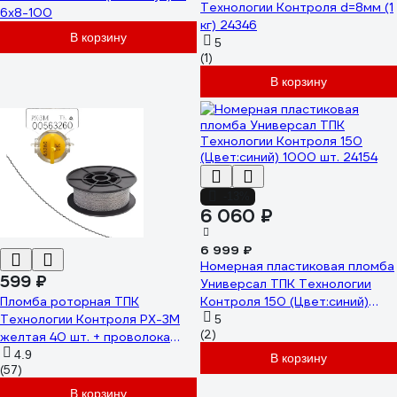
Технологии Контроля d=8мм (1
6х8-100
кг) 24346
В корзину
5
(1)
В корзину
-13%
6 060 ₽
6 999 ₽
Номерная пластиковая пломба
599 ₽
Универсал ТПК Технологии
Пломба роторная ТПК
Контроля 150 (Цвет:синий)
Технологии Контроля РХ-3М
1000 шт. 24154
5
(2)
желтая 40 шт. + проволока
пломбировочная 0.5/50м
4.9
В корзину
(57)
нержавейка 24269
В корзину