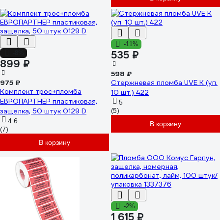
-11%
535 ₽
-8%
899 ₽
598 ₽
975 ₽
Стержневая пломба UVE K (уп.
Комплект трос+пломба
10 шт.) 422
ЕВРОПАРТНЕР пластиковая,
5
защелка, 50 штук 0129 D
(5)
4.6
В корзину
(7)
В корзину
-2%
1 615 ₽