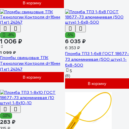
В корзину
-8%
-5%
1 006 ₽
6 035 ₽
6 353 ₽
1 099 ₽
Пломба ТПЗ 1-6x8 ГОСТ 18677-
Пломбы свинцовые ТПК
73 алюминиевая (500 штук) 1-
Технологии Контроля d=16мм
6х8-500
(1 кг) 24347
5
(8)
В корзину
В корзину
-10%
283 ₽
315 ₽