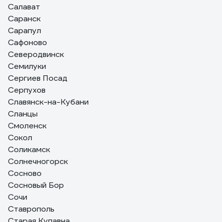
Салават
Саранск
Сарапул
Сафоново
Северодвинск
Семилуки
Сергиев Посад
Серпухов
Славянск-на-Кубани
Сланцы
Смоленск
Сокол
Соликамск
Солнечногорск
Сосново
Сосновый Бор
Сочи
Ставрополь
Старая Купавна