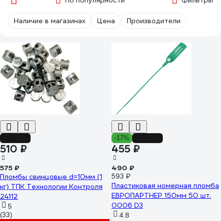
По популярности
Фильтры
Наличие в магазинах
Цена
Производители
-11%
-17%
-23%
510 ₽
455 ₽
575 ₽
490 ₽
Пломбы свинцовые d=10мм (1
593 ₽
Пластиковая номерная пломба
кг) ТПК Технологии Контроля
ЕВРОПАРТНЕР 150мм 50 шт.
24112
0006 D3
5
(33)
4.8