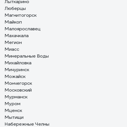
Лыткарино
Люберцы
Магнитогорск
Майкоп
Малоярославец
Махачкала
Мегион
Миасс
Минеральные Воды
Михайловка
Мичуринск
Можайск
Мончегорск
Московский
Мурманск
Муром
Мценск
Мытищи
Набережные Челны