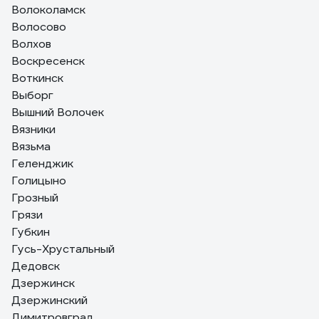
Волоколамск
Волосово
Волхов
Воскресенск
Воткинск
Выборг
Вышний Волочек
Вязники
Вязьма
Геленджик
Голицыно
Грозный
Грязи
Губкин
Гусь-Хрустальный
Дедовск
Дзержинск
Дзержинский
Димитровград