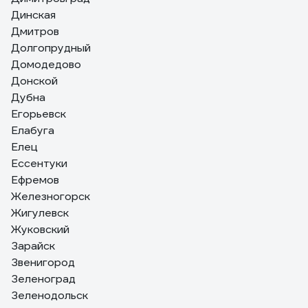
Динская
Дмитров
Долгопрудный
Домодедово
Донской
Дубна
Егорьевск
Елабуга
Елец
Ессентуки
Ефремов
Железногорск
Жигулевск
Жуковский
Зарайск
Звенигород
Зеленоград
Зеленодольск