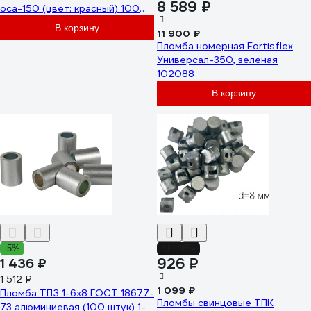
8 589 ₽
оса-150 (цвет: красный) 1000
шт 24197
В корзину
11 900 ₽
Пломба номерная Fortisflex
Универсал-350, зеленая
102088
В корзину
-5%
-16%
926 ₽
1 436 ₽
1 512 ₽
1 099 ₽
Пломба ТПЗ 1-6x8 ГОСТ 18677-
Пломбы свинцовые ТПК
73 алюминиевая (100 штук) 1-