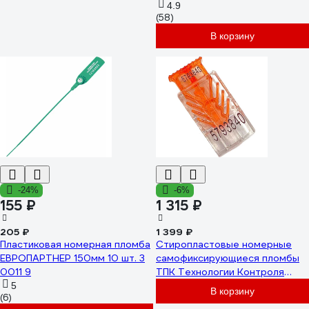
нержавейка ТПК Технологии
4.9
(58)
Контроля 24272
В корзину
-24%
-6%
155 ₽
1 315 ₽
205 ₽
1 399 ₽
Пластиковая номерная пломба
Стиропластовые номерные
ЕВРОПАРТНЕР 150мм 10 шт. 3
самофиксирующиеся пломбы
0011 9
ТПК Технологии Контроля
«Гарпун», комплект 100 шт.
5
В корзину
(6)
24235