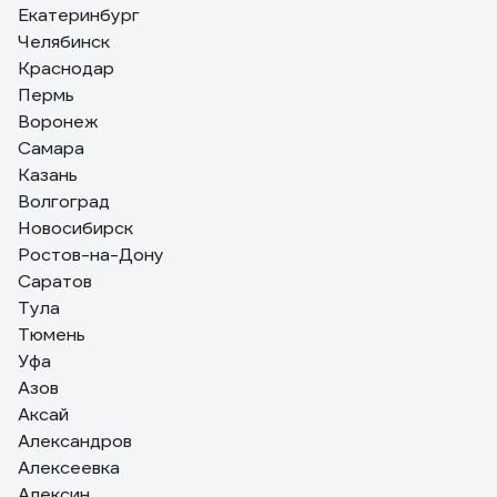
Екатеринбург
9 отзывов
Челябинск
Отзыв о номерной пломбе ЕВРОПАРТНЕР
Краснодар
150мм 0006 D3
Пермь
Воронеж
Михаил Б.
10.06.2025
Самара
Качество отлично, описанию на сайте соответствует.
Казань
Приехал в пункт выдачи быстро. Цена приемлимая.
Волгоград
Новосибирск
Ростов-на-Дону
Саратов
Тула
Тюмень
Уфа
Азов
Аксай
Александров
Алексеевка
Алексин