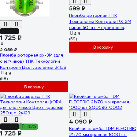
599 ₽
Пломба роторная ТПК
Технологии Контроля РХ-3М
синяя 40 шт. + проволока
-16%
пломбировочная 0.5/50м
4.9
1 725 ₽
(59)
нержавейка 24271
В корзину
2 059 ₽
Пломба роторная рх-3М (для
счётчиков) ТПК Технологии
Контроля Цвет: зеленый 24138
4.9
(58)
В корзину
4 090 ₽
-16%
-15%
Клейкая пломба TDM ELECTRIC
1 725 ₽
21x70 мм красная 1000 шт