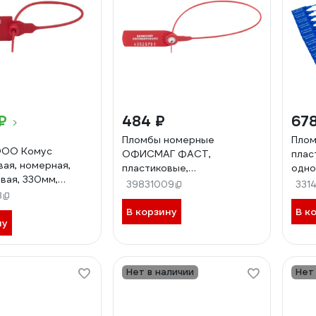
₽
484 ₽
678
Пломбы номерные
Пло
ООО Комус
ОФИСМАГ ФАСТ,
плас
вая, номерная,
пластиковые,
одно
вая, 330мм,
самофиксирующиеся, длина
сини
39831009
331
 500штук/
8
330 мм, красные, комплект
1963
 477741
50шт 607442
В корзину
В к
ну
Нет в наличии
Нет