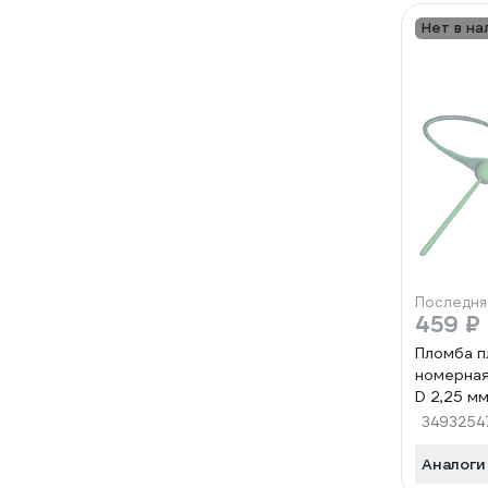
Нет в на
Последня
459 ₽
Пломба п
номерна
D 2,25 мм
зеленый 
3493254
1006385
Аналоги