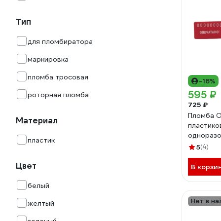
Тип
для пломбиратора
маркировка
пломба тросовая
-18%
595 ₽
роторная пломба
725 ₽
Пломба 
Материал
пластико
одноразо
пластик
красные,
5
(4)
196378
Цвет
В корзи
белый
Нет в на
желтый