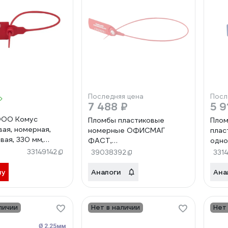
Последняя цена
Посл
7 488 ₽
5 9
ООО Комус
Пломбы пластиковые
Пло
вая, номерная,
номерные ОФИСМАГ
плас
вая, 330 мм,
ФАСТ,
одно
 50 штук/упаковка
самофиксирующиеся, длина
500ш
33149142
39038392
331
330 мм, красные, комплект
1000шт 607441
ну
Аналоги
Ана
личии
Нет в наличии
Нет