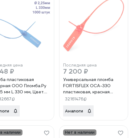
едняя цена
Последняя цена
48 ₽
7 200 ₽
ба пластиковая
Универсальная пломба
рная ООО Пломба.Ру
FORTISFLEX ОСА-330
25 мм L 330 мм, Цвет
пластиковая, красная
й 1000 шт, 1603 МП,
64074
32667
32161476
6388
логи
Аналоги
 в наличии
Нет в наличии