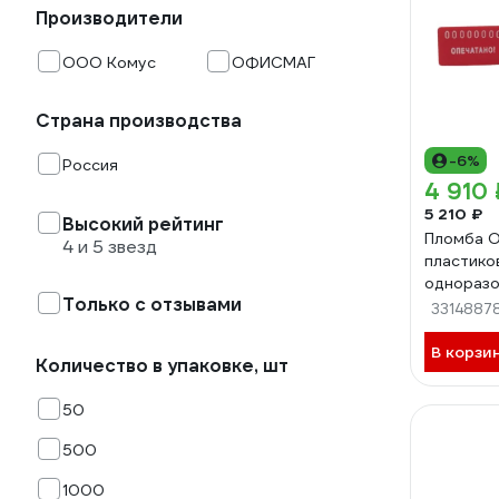
Производители
ООО Комус
ОФИСМАГ
Страна производства
-6%
Россия
4 910 
5 210 ₽
Высокий рейтинг
Пломба 
4 и 5 звезд
пластико
одноразо
Только с отзывами
красные,
3314887
упаковка
В корзи
Количество в упаковке, шт
50
500
1000