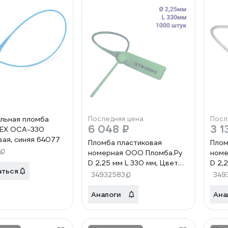
льная пломба
Последняя цена
Посл
6 048 ₽
3 1
LEX ОСА-330
вая, синяя 64077
Пломба пластиковая
Плом
номерная ООО Пломба.Ру
номе
D 2,25 мм L 330 мм, Цвет
D 2,
аться
зеленый 1000 шт, 1603 МП,
белы
34932583
349
1006383
100
Аналоги
Ана