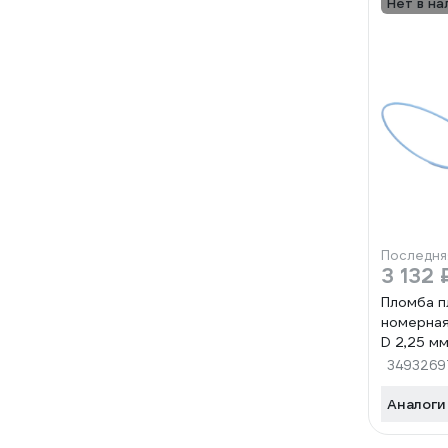
Нет в на
Последня
3 132 
Пломба п
номерна
D 2,25 мм
синий 50
3493269
1006389
Аналоги