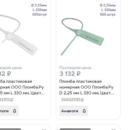
едняя цена
Последняя цена
32 ₽
3 132 ₽
ба пластиковая
Пломба пластиковая
рная ООО Пломба.Ру
номерная ООО Пломба.Ру
25 мм L 330 мм, Цвет
D 2,25 мм L 330 мм, Цвет
й 500 шт, 1603 МП,
зеленый 500 шт, 1603 МП,
32613
34932595
6379
1006384
логи
Аналоги