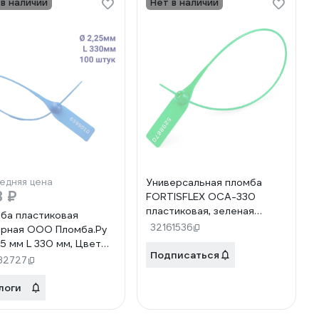
 в наличии
Нет в наличии
едняя цена
Универсальная пломба
8 ₽
FORTISFLEX ОСА-330
пластиковая, зеленая
ба пластиковая
64075
32161536
рная ООО Пломба.Ру
25 мм L 330 мм, Цвет
Подписаться
й 100 шт, 1603 МП,
32727
6392
логи