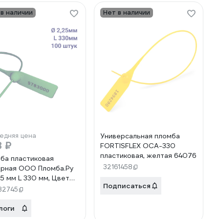
 в наличии
Нет в наличии
едняя цена
Универсальная пломба
8 ₽
FORTISFLEX ОСА-330
пластиковая, желтая 64076
ба пластиковая
32161458
рная ООО Пломба.Ру
25 мм L 330 мм, Цвет
Подписаться
ный 100 шт, 1603 МП,
32745
6387
логи