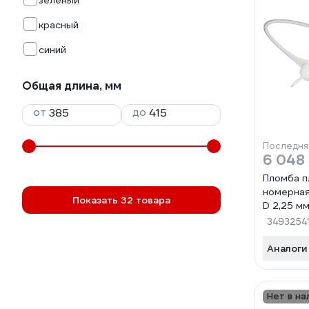
зеленый
красный
синий
Общая длина, мм
от
до
Последня
6 048
Пломба п
номерна
Показать 32 товара
D 2,25 мм
белый 10
3493254
1006378
Аналоги
Нет в на