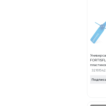
Универса
FORTISF
пластико
32161542
Подпис