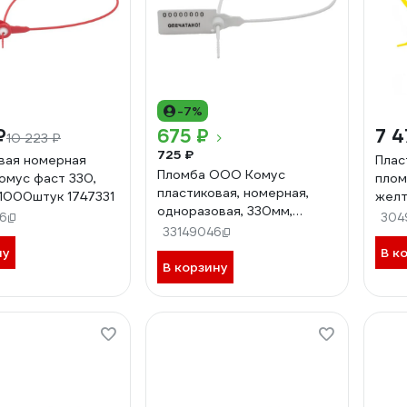
-7%
₽
675 ₽
7 4
10 223 ₽
725 ₽
вая номерная
Плас
Пломба ООО Комус
омус фаст 330,
плом
пластиковая, номерная,
 1000штук 1747331
желт
одноразовая, 330мм,
6
304
белый, 50 штук/упаковка
33149046
624295
ну
В к
В корзину