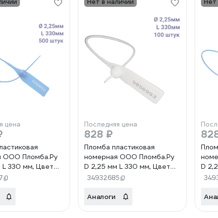
личии
Нет в наличии
Нет
я цена
Последняя цена
Посл
₽
828 ₽
82
ластиковая
Пломба пластиковая
Плом
я ООО Пломба.Ру
номерная ООО Пломба.Ру
номе
 L 330 мм, Цвет
D 2,25 мм L 330 мм, Цвет
D 2,
0 шт, 1603 МП,
белый 100 шт, 1603 МП,
сини
7
34932685
349
1006382
100
Аналоги
Ана