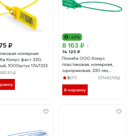
-42%
75 ₽
8 163 ₽
14 123 ₽
тиковая номерная
Пломба ООО Комус
ба Комус фаст 330,
пластиковая, номерная,
ый, 1000штук 1747333
одноразовая, 330 мм,
98530
зеленые, 1000 штук/
5
(21)
33149256
упаковка 329432
орзину
В корзину