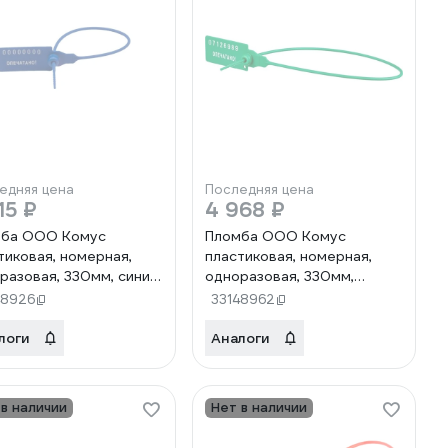
едняя цена
Последняя цена
15 ₽
4 968 ₽
мба ООО Комус
Пломба ООО Комус
тиковая, номерная,
пластиковая, номерная,
разовая, 330мм, синие,
одноразовая, 330мм,
тук/упаковка 477742
зеленые, 500штук/
48926
33148962
упаковка 478290
логи
Аналоги
 в наличии
Нет в наличии