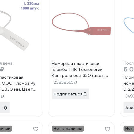
я цена
Номерная пластиковая
Посл
 ₽
6 0
пломба ТПК Технологии
Контроля оса-330 (цвет:
ластиковая
Плом
красный) 1000 шт 24199
25858565
я ООО Пломба.Ру
номе
 L 330 мм, Цвет
D 2,
Подписаться
00 шт, 1603 МП,
сини
1
349
100
Ана
личии
Нет в наличии
Нет