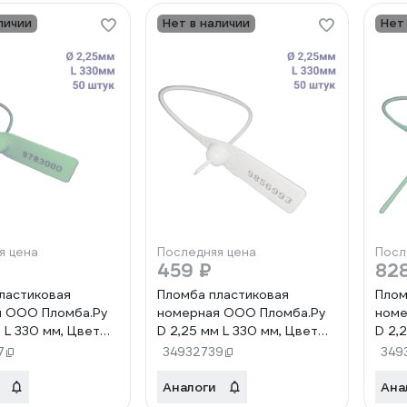
личии
Нет в наличии
Нет
я цена
Последняя цена
Посл
459 ₽
82
ластиковая
Пломба пластиковая
Плом
я ООО Пломба.Ру
номерная ООО Пломба.Ру
номе
 L 330 мм, Цвет
D 2,25 мм L 330 мм, Цвет
D 2,
50 шт, 1603 МП,
белый 50 шт, 1603 МП,
зеле
7
34932739
349
1006380
100
Аналоги
Ана