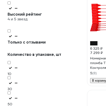
Высокий рейтинг
4 и 5 звезд
Только с отзывами
-13%
6 325 ₽
7 299 ₽
Количество в упаковке, шт
Номерная
пломба Т
Контроля
(Цвет:кр
5
(8)
10
24158
В корзин
30
50