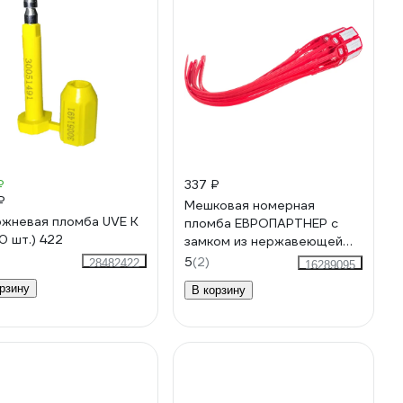
₽
337 ₽
₽
Мешковая номерная
жневая пломба UVE K
пломба ЕВРОПАРТНЕР с
10 шт.) 422
замком из нержавеющей
стали, 340 мм, 10 штук 3
5
(2)
28482422
16289095
0010 8
рзину
В корзину