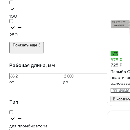
100
250
Показать еще 3
-7%
675 ₽
Рабочая длина, мм
725 ₽
Пломба 
пластико
от
до
одноразо
белый, 5
33149046
624295
В корзин
Тип
для пломбиратора