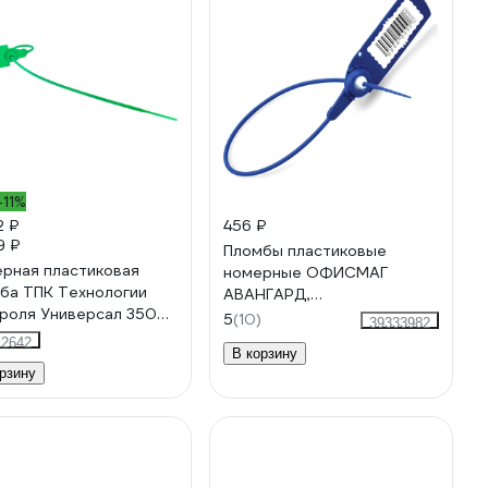
-11%
2 ₽
456 ₽
9 ₽
Пломбы пластиковые
рная пластиковая
номерные ОФИСМАГ
ба ТПК Технологии
АВАНГАРД,
роля Универсал 350
самофиксирующиеся, длина
5
(10)
39333982
т:зеленый) 1000 шт.
220 мм, СИНИЕ, КОМПЛЕКТ
12642
В корзину
9
50шт 607439
рзину