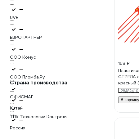
UVE
ЕВРОПАРТНЕР
ООО Комус
168 ₽
Пластико
СТРЕЛА с
ООО Пломба.Ру
Страна производства
красный (
28482416
ОФИСМАГ
В корзин
Китай
ТПК Технологии Контроля
Россия