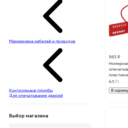
Маркировка кабелей и проводов
563 ₽
Номерная
опечаты
пластико
красная 
4.1
(7)
Контрольные пломбы
В корзин
Для опечатывания дверей
Выбор магазина