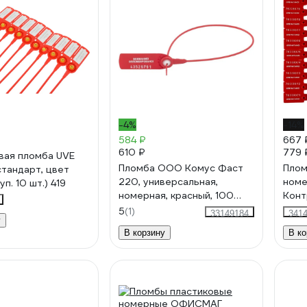
-4%
-14%
584 ₽
667 
610 ₽
779 
вая пломба UVE
Пломба ООО Комус Фаст
Плом
тандарт, цвет
220, универсальная,
номе
уп. 10 шт.) 419
номерная, красный, 100
Конт
штук/упаковка 1747328
(цве
5
(1)
33149184
341
у
242
В корзину
В ко