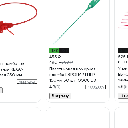
-17%
-23%
-34%
455 ₽
525 
800
490 ₽
593 ₽
 пломба для
Унив
Пластиковая номерная
вания REXANT
ЕВРО
пломба ЕВРОПАРТНЕР
вая 350 мм
замк
150мм 50 шт. 0006 D3
50 шт 07-6131
19902424
стал
4.6
(5
4.8
(9)
16354859
у
0125
В ко
В корзину