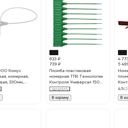
-14%
-13%
633 ₽
4 77
739 ₽
5 49
ООО Комус
Пломба пластиковая
Номе
вая, номерная,
номерная ТПК Технологии
плом
вая, 330мм,
Контроля Универсал 150
Конт
0 штук/упаковка
(цвет: зеленый) 100 шт
(Цве
4.5
(2
34141615
24285
2428
у
В корзину
В ко