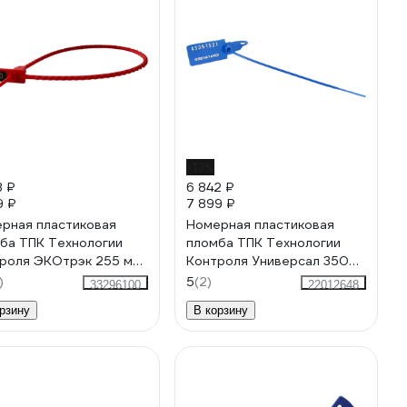
-13%
3 ₽
6 842 ₽
9 ₽
7 899 ₽
рная пластиковая
Номерная пластиковая
ба ТПК Технологии
пломба ТПК Технологии
роля ЭКОтрэк 255 мм
Контроля Универсал 350
т: красный) 1000 шт
(Цвет:синий) 1000 шт.
)
5
(2)
33296100
22012648
1
24160
рзину
В корзину