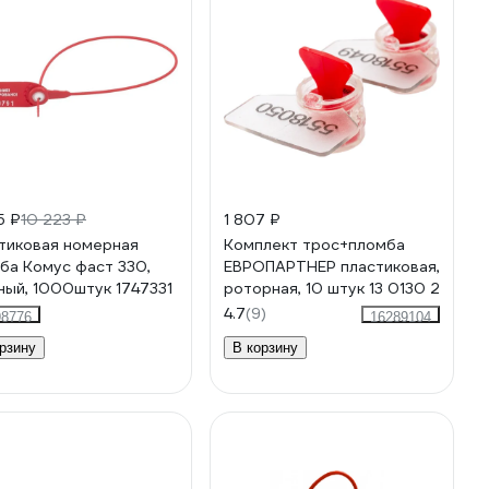
5 ₽
10 223 ₽
1 807 ₽
тиковая номерная
Комплект трос+пломба
ба Комус фаст 330,
ЕВРОПАРТНЕР пластиковая,
ный, 1000штук 1747331
роторная, 10 штук 13 0130 2
4.7
(9)
98776
16289104
рзину
В корзину