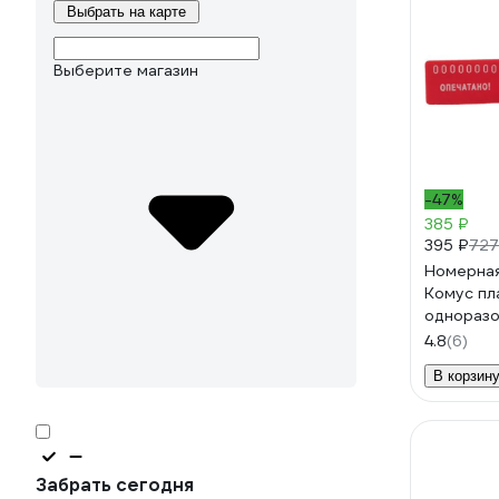
Выбрать на карте
Выберите магазин
-47%
385 ₽
395 ₽
727
Номерна
Комус пл
одноразо
красные,
4.8
(6)
73503
В корзин
Забрать сегодня