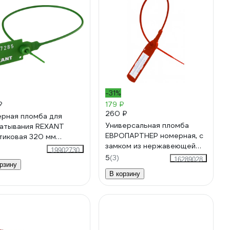
-31%
₽
179 ₽
260 ₽
рная пломба для
Универсальная пломба
атывания REXANT
ЕВРОПАРТНЕР номерная, с
тиковая 320 мм
замком из нержавеющей
ная 50 шт 07-6133
19902730
стали, 220 мм, 10 штук 3
5
(3)
16289028
рзину
0009 8
В корзину