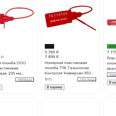
-27%
-24%
5 785 ₽
7 77
7 899 ₽
 ₽
Плас
Номерная пластиковая
я пломба ООО
плом
пломба ТПК Технологии
астиковая,
крас
Контроля Универсал 350
вая, 235 мм,
304
(Цвет:красный) 1000 шт.
 50 штук/упаковка
5
(8)
22012654
28898444
В ко
24161
В корзину
у