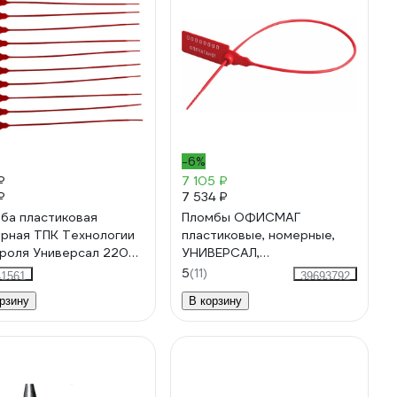
-6%
₽
7 105 ₽
₽
7 534 ₽
ба пластиковая
Пломбы ОФИСМАГ
рная ТПК Технологии
пластиковые, номерные,
роля Универсал 220
УНИВЕРСАЛ,
т: красный) 100 шт
самофиксирующиеся, длина
5
(11)
41561
39693792
89
320 мм, красные, комплект
рзину
В корзину
1000шт 600806