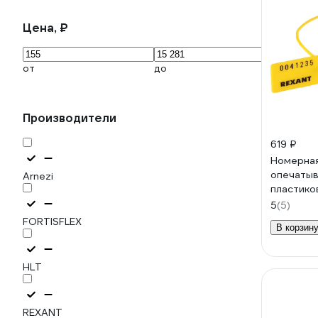
Цена, ₽
от
до
Производители
619 ₽
Номерная
опечаты
Arnezi
пластико
желтая 5
5
(5)
FORTISFLEX
В корзин
HLT
REXANT