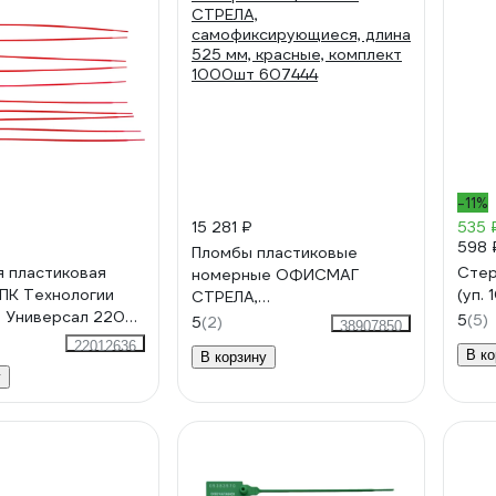
-11%
15 281 ₽
535 
598 
Пломбы пластиковые
 пластиковая
Стер
номерные ОФИСМАГ
ПК Технологии
(уп. 
СТРЕЛА,
 Универсал 220
самофиксирующиеся, длина
5
(5)
5
(2)
38907850
асный) 1000 шт.
525 мм, красные, комплект
22012636
В ко
В корзину
1000шт 607444
у