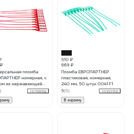
-24%
₽
510 ₽
 ₽
669 ₽
ерсальная пломба
Пломба ЕВРОПАРТНЕР
ПАРТНЕР номерная, с
пластиковая, номерная,
ом из нержавеющей
240 мм, 50 штук 0041 F1
и, 220мм, 50 штук
)
5
(5)
16289094
16393358
 D
рзину
В корзину