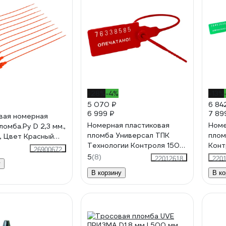
-28%
-4%
-13%
5 070 ₽
6 84
6 999 ₽
7 89
вая номерная
Номерная пластиковая
Номе
омба.Ру D 2,3 мм.,
пломба Универсал ТПК
плом
., Цвет Красный
Технологии Контроля 150
Конт
 КПП-3-1602СТ
26900672
(Цвет:красный) 1000 шт.
(Цве
5
(8)
22012618
220
у
24155
2415
В корзину
В ко