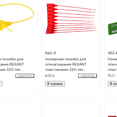
640 ₽
563 
 пломба для
Номерная пломба для
Номе
вания REXANT
опечатывания REXANT
опеч
вая 320 мм
пластиковая 220 мм
плас
0 шт 07-6132
красная 50 шт 07-6111
зеле
4.3
(4)
5
(6)
19902520
19902694
у
В корзину
В ко