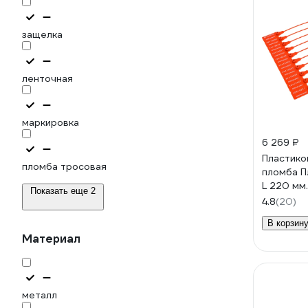
защелка
ленточная
маркировка
6 269 ₽
Пластико
пломба тросовая
пломба Пл
L 220 мм
Показать еще 2
1000 шт.
4.8
(20)
619334
В корзин
Материал
металл