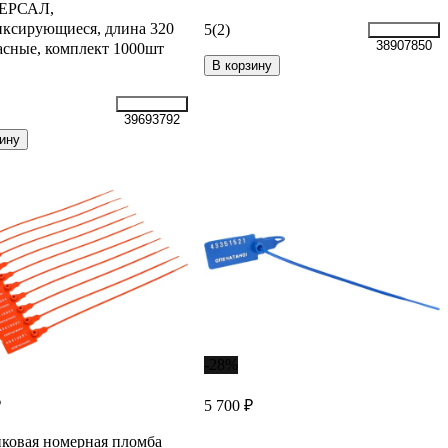
ЕРСАЛ,
ксирующиеся, длина 320
5
(2)
38907850
асные, комплект 1000шт
В корзину
39693792
ину
-28%
₽
5 700 ₽
ковая номерная пломба