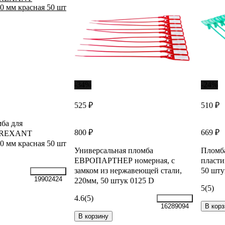
-34%
-24%
525 ₽
510 ₽
ба для
800 ₽
669 ₽
я REXANT
0 мм красная 50 шт
Универсальная пломба
Плом
ЕВРОПАРТНЕР номерная, с
пласти
замком из нержавеющей стали,
50 шту
19902424
220мм, 50 штук 0125 D
5
(5)
4.6
(5)
В корз
16289094
В корзину