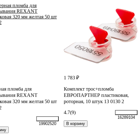
1 783 ₽
ая пломба для
Комплект трос+пломба
тывания REXANT
ЕВРОПАРТНЕР пластиковая,
ковая 320 мм желтая 50 шт
роторная, 10 штук 13 0130 2
2
4.7
(9)
16289104
В корзину
19902520
ину