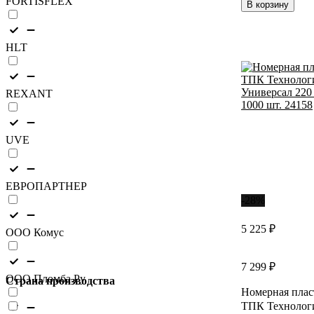
FORTISFLEX
В корзину
HLT
REXANT
UVE
ЕВРОПАРТНЕР
-28%
5 225 ₽
ООО Комус
7 299 ₽
ООО Пломба.Ру
Страна производства
Номерная плас
ТПК Технолог