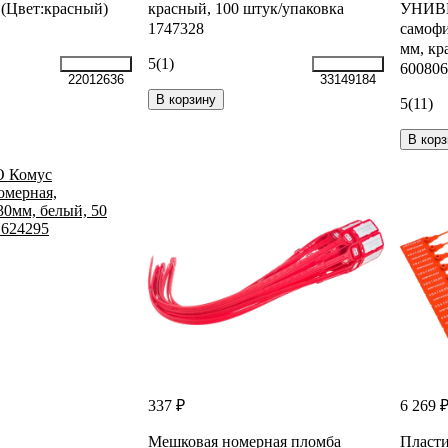
 (Цвет:красный)
красный, 100 штук/упаковка
УНИВ
1747328
самофи
мм, кр
5
(1)
600806
22012636
33149184
В корзину
5
(11)
В корз
337 ₽
6 269 
Мешковая номерная пломба
Пласти