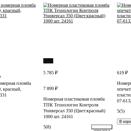
-27%
5 785 ₽
619 ₽
₽
омерная пломба
Номерн
7 899 ₽
, красный,
опеча
331
пласти
Номерная пластиковая пломба
07-613
ТПК Технологии Контроля
Универсал 350 (Цвет:красный)
5
(5)
1000 шт. 24161
В корз
5
(8)