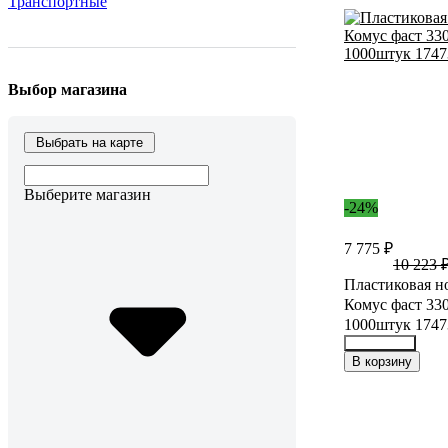
Транспортные
Выбор магазина
Выбрать на карте
Выберите магазин
-24%
7 775 ₽
10 223 
Пластиковая н
Комус фаст 330
1000штук 1747
30498776
В корзину