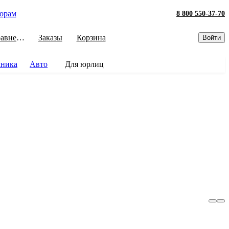
орам
8 800 550-37-70
Сравнение
Заказы
Корзина
Войти
хника
Авто
Для юрлиц