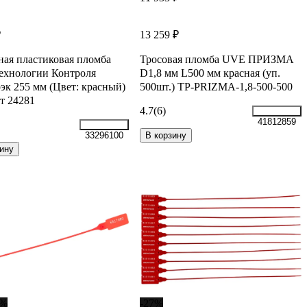
₽
13 259 ₽
ая пластиковая пломба
Тросовая пломба UVE ПРИЗМА
ехнологии Контроля
D1,8 мм L500 мм красная (уп.
к 255 мм (Цвет: красный)
500шт.) TP-PRIZMA-1,8-500-500
т 24281
4.7
(6)
41812859
В корзину
33296100
ину
1%
-27%