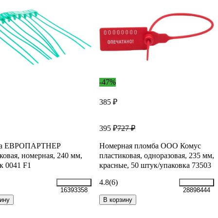
-47%
385 ₽
395 ₽
727 ₽
ба ЕВРОПАРТНЕР
Номерная пломба ООО Комус
ковая, номерная, 240 мм,
пластиковая, одноразовая, 235 мм,
к 0041 F1
красные, 50 штук/упаковка 73503
4.8
(6)
16393358
28898444
ину
В корзину