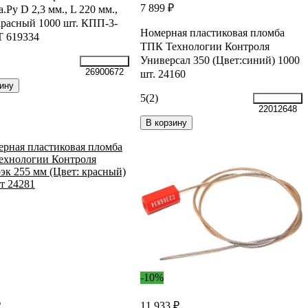
7 899 ₽
.Ру D 2,3 мм., L 220 мм.,
расный 1000 шт. КПП-3-
Номерная пластиковая пломба
Т 619334
ТПК Технологии Контроля
Универсал 350 (Цвет:синий) 1000
26900672
шт. 24160
ину
5
(2)
22012648
В корзину
-10%
₽
11 933 ₽