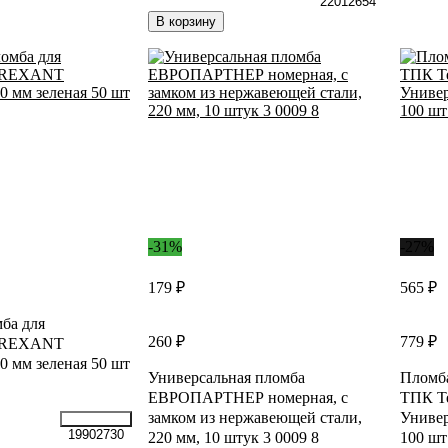
22012654
В корзину
-31%
-27%
179 ₽
565 ₽
ба для
260 ₽
779 ₽
я REXANT
0 мм зеленая 50 шт
Универсальная пломба
Пломба
ЕВРОПАРТНЕР номерная, с
ТПК Т
замком из нержавеющей стали,
Универ
19902730
220 мм, 10 штук 3 0009 8
100 шт