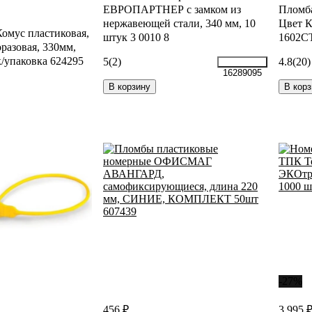
ЕВРОПАРТНЕР с замком из
Пломба
нержавеющей стали, 340 мм, 10
Цвет К
мус пластиковая,
штук 3 0010 8
1602С
разовая, 330мм,
к/упаковка 624295
5
(2)
4.8
(20)
16289095
В корзину
В корз
-27%
456 ₽
3 995 