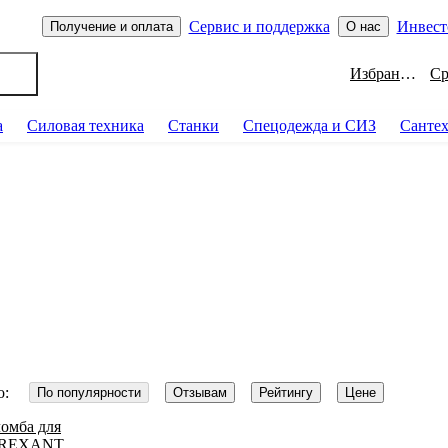
Сервис и поддержка
Инвест
Получение и оплата
О нас
Избранное
а
Силовая техника
Станки
Спецодежда и СИЗ
Санте
о:
По популярности
Отзывам
Рейтингу
Цене