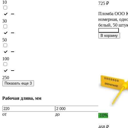
10
725 ₽
Пломба ООО Ко
номерная, одно
30
белый, 50 шту
33149046
В корзину
50
100
250
Показать еще 3
Рабочая длина, мм
от
до
-10%
468 ₽