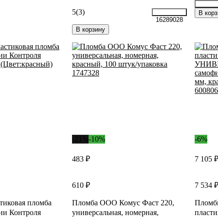
5
(3)
34141
В корз
16289028
В корзину
-21%
-10%
-6%
483 ₽
7 105 
610 ₽
7 534 
тиковая пломба
Пломба ООО Комус Фаст 220,
Плом
ии Контроля
универсальная, номерная,
пласти