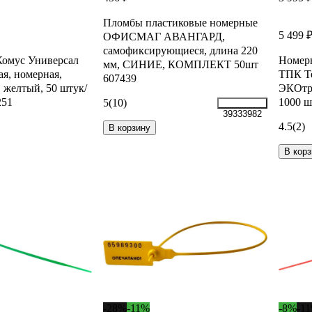
Пломбы пластиковые номерные
5 499 
ОФИСМАГ АВАНГАРД,
самофиксирующиеся, длина 220
омус Универсал
Номерн
мм, СИНИЕ, КОМПЛЕКТ 50шт
ая, номерная,
ТПК Т
607439
 желтый, 50 штук/
ЭКОтрэ
251
1000 ш
5
(10)
39333982
4.5
(2)
В корзину
В корз
-28%
-11%
-8%
-1