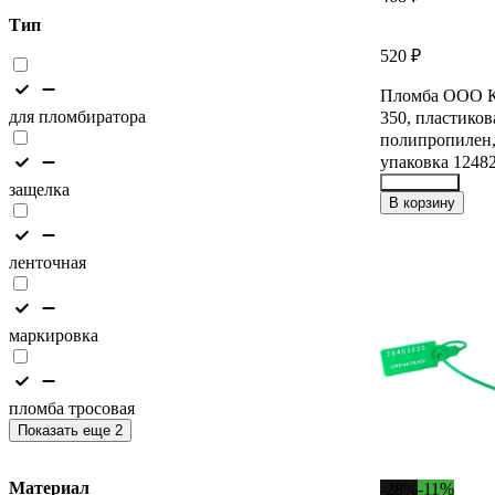
Тип
520 ₽
Пломба ООО К
для пломбиратора
350, пластиков
полипропилен,
упаковка 1248
защелка
33149016
В корзину
ленточная
маркировка
пломба тросовая
Показать еще 2
Материал
-28%
-11%