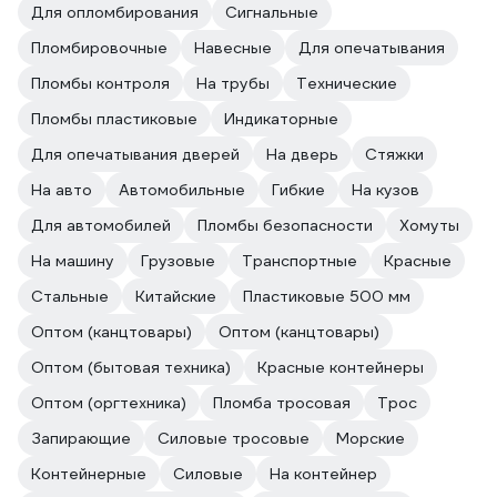
Для опломбирования
Сигнальные
Пломбировочные
Навесные
Для опечатывания
Пломбы контроля
На трубы
Технические
Пломбы пластиковые
Индикаторные
Для опечатывания дверей
На дверь
Стяжки
На авто
Автомобильные
Гибкие
На кузов
Для автомобилей
Пломбы безопасности
Хомуты
На машину
Грузовые
Транспортные
Красные
Стальные
Китайские
Пластиковые 500 мм
Оптом (канцтовары)
Оптом (канцтовары)
Оптом (бытовая техника)
Красные контейнеры
Оптом (оргтехника)
Пломба тросовая
Трос
Запирающие
Силовые тросовые
Морские
Контейнерные
Силовые
На контейнер