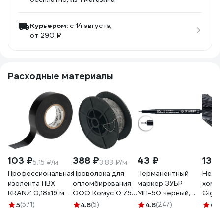
Курьером:
c 14 августа,
от 290 ₽
Расходные материалы
103 ₽
388 ₽
43 ₽
130
5.15 ₽/м
3.88 ₽/м
Профессиональная
Проволока для
Перманентный
Нейл
изолента ПВХ
опломбирования
маркер ЗУБР
хому
KRANZ 0,18х19 мм,
ООО Комус 0.75
МП-50 черный,
Giga
20 м, черная KR-
мм, намотка 100 м
0.5 мм экстра
черн
5
(571)
4.6
(5)
4.6
(247)
4.
09-2806
1348433
тонкий 06321-2
G/1/4