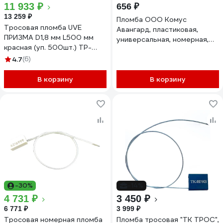
11 933 ₽
656 ₽
13 259 ₽
Пломба ООО Комус
Тросовая пломба UVE
Авангард, пластиковая,
ПРИЗМА D1,8 мм L500 мм
универсальная, номерная,
красная (уп. 500шт.) TP-
220 мм, оранжевая, 100
PRIZMA-1,8-500-500
4.7
(6)
штук/упаковка 1063015
В корзину
В корзину
-30%
-14%
4 731 ₽
3 450 ₽
6 771 ₽
3 999 ₽
Тросовая номерная пломба
Пломба тросовая "ТК ТРОС",