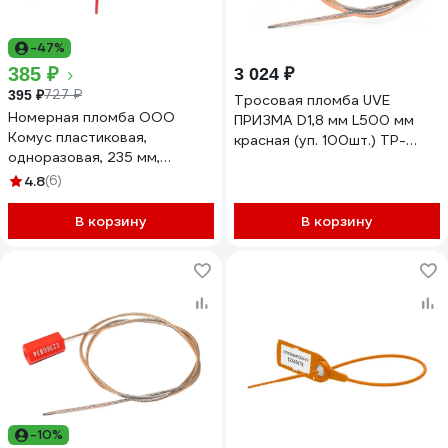
-47%
385 ₽
3 024 ₽
727 ₽
395 ₽
Тросовая пломба UVE
Номерная пломба ООО
ПРИЗМА D1,8 мм L500 мм
Комус пластиковая,
красная (уп. 100шт.) TP-
одноразовая, 235 мм,
PRIZMA-1,8-500-100
красные, 50 штук/упаковка
4.8
(6)
73503
В корзину
В корзину
-10%