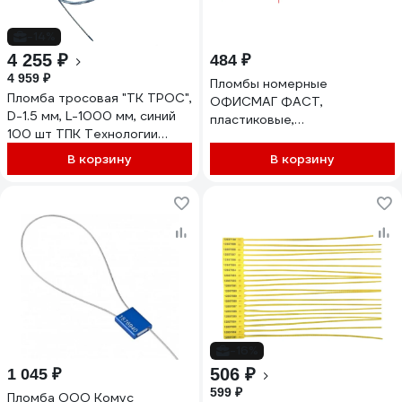
-14%
4 255 ₽
484 ₽
4 959 ₽
Пломбы номерные
Пломба тросовая "ТК ТРОС",
ОФИСМАГ ФАСТ,
D-1.5 мм, L-1000 мм, синий
пластиковые,
100 шт ТПК Технологии
самофиксирующиеся, длина
Контроля 24126
330 мм, красные, комплект
В корзину
В корзину
50шт 607442
-16%
506 ₽
1 045 ₽
599 ₽
Пломба ООО Комус