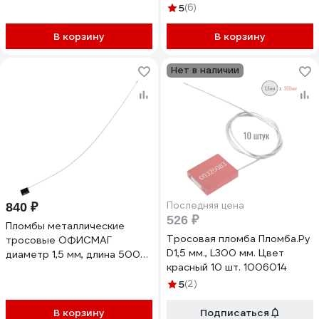
(Цвет: синий) 100 шт 24336
(мешковая) (цвет: красный)
5
(6)
100 шт. 24343
В корзину
В корзину
Нет в наличии
Последняя цена
840 ₽
526 ₽
Пломбы металлические
Тросовая пломба Пломба.Ру
тросовые ОФИСМАГ
D1,5 мм., L300 мм. Цвет
диаметр 1,5 мм, длина 500
красный 10 шт. 1006014
мм, Комплект 10 шт. 603793
5
(2)
В корзину
Подписаться