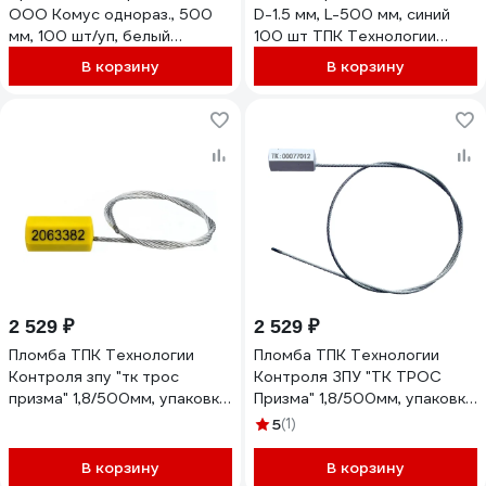
ООО Комус однораз., 500
D-1.5 мм, L-500 мм, синий
мм, 100 шт/уп, белый
100 шт ТПК Технологии
1540981
Контроля 24125
В корзину
В корзину
2 529 ₽
2 529 ₽
Пломба ТПК Технологии
Пломба ТПК Технологии
Контроля зпу "тк трос
Контроля ЗПУ "ТК ТРОС
призма" 1,8/500мм, упаковка
Призма" 1,8/500мм, упаковка
100 шт., цвет: желтый 24187
100 шт. 24124
5
(1)
В корзину
В корзину