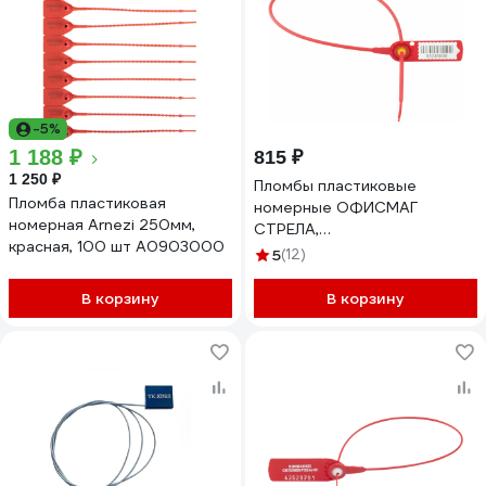
-5%
1 188 ₽
815 ₽
1 250 ₽
Пломбы пластиковые
Пломба пластиковая
номерные ОФИСМАГ
номерная Arnezi 250мм,
СТРЕЛА,
красная, 100 шт A0903000
самофиксирующиеся, длина
5
(12)
525 мм, КРАСНЫЕ,
КОМПЛЕКТ 50шт 607445
В корзину
В корзину