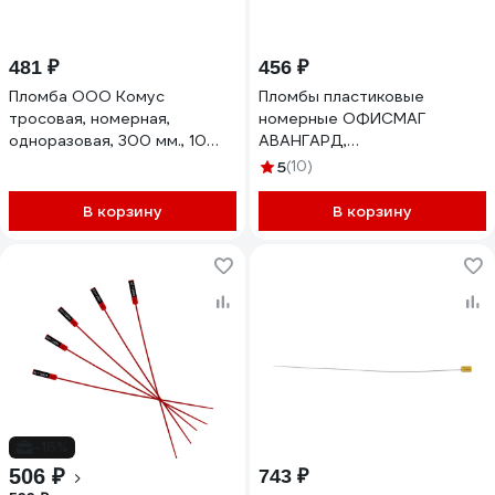
481 ₽
456 ₽
Пломба ООО Комус
Пломбы пластиковые
тросовая, номерная,
номерные ОФИСМАГ
одноразовая, 300 мм., 10
АВАНГАРД,
штук/упаковка 474927
самофиксирующиеся, длина
5
(10)
220 мм, КРАСНЫЕ,
КОМПЛЕКТ 50шт 607438
В корзину
В корзину
-16%
506 ₽
743 ₽