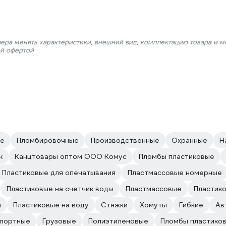
лера менять характеристики, внешний вид, комплектацию товара и м
ой офертой
ые
Пломбировочные
Производственные
Охранные
Н
к
Канцтовары оптом ООО Комус
Пломбы пластиковые
Пластиковые для опечатывания
Пластмассовые номерные
Пластиковые на счетчик воды
Пластмассовые
Пластик
и
Пластиковые на воду
Стяжки
Хомуты
Гибкие
Ав
портные
Грузовые
Полиэтиленовые
Пломбы пластико