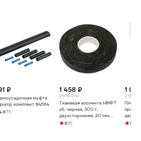
91 ₽
1 458 ₽
1 05
29.16 ₽/м
2.63 ₽/
рмоусадочная муфта
Тканевая изолента HIMPT
Пломби
ipump комплект 84564
хб, черная, 300 г,
прово
4.3
(11)
двухсторонняя, 20 мм,
двужил
0.4 мм 00-00008227
нержав
5
(6)
5
(1)
0,75 м
60028