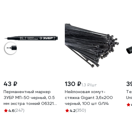
43 ₽
130 ₽
3
1.3 ₽/шт
Перманентный маркер
Нейлоновая хомут-
Те
ЗУБР МП-50 черный, 0.5
стяжка Gigant 3,6х200
Un
мм экстра тонкий 06321-
черный, 100 шт G/1/4
2
4.6
(247)
4.2
(350)