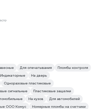
есто
авесные
Для опечатывания
Пломбы контроля
Индикаторные
На дверь
Одноразовые пластиковые
овые сигнальные
Пластиковые защелки
томобильные
На кузов
Для автомобилей
вые ООО Комус
Номерные пломбы на счетчики