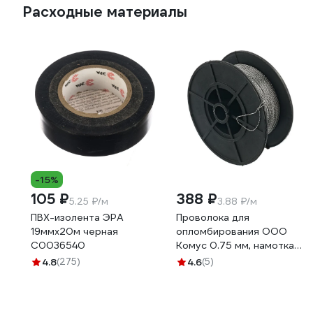
Расходные материалы
-15%
105 ₽
388 ₽
5.25 ₽/м
3.88 ₽/м
ПВХ-изолента ЭРА
Проволока для
19ммх20м черная
опломбирования ООО
C0036540
Комус 0.75 мм, намотка
100 м 1348433
4.8
(275)
4.6
(5)