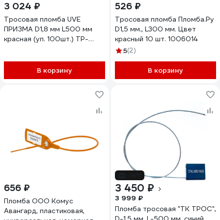
3 024 ₽
526 ₽
Тросовая пломба UVE
Тросовая пломба Пломба.Ру
ПРИЗМА D1,8 мм L500 мм
D1,5 мм., L300 мм. Цвет
красная (уп. 100шт.) TP-
красный 10 шт. 1006014
PRIZMA-1,8-500-100
5
(2)
В корзину
В корзину
-14%
3 450 ₽
656 ₽
3 999 ₽
Пломба ООО Комус
Пломба тросовая "ТК ТРОС",
Авангард, пластиковая,
D-1.5 мм, L-500 мм, синий