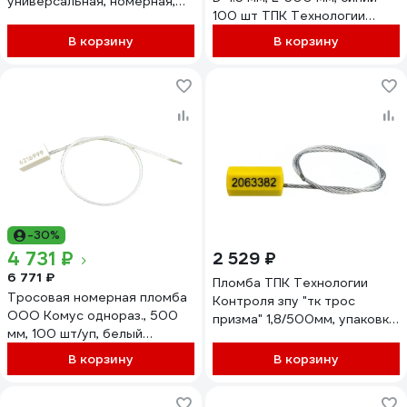
универсальная, номерная,
100 шт ТПК Технологии
220 мм, оранжевая, 100
Контроля 24125
штук/упаковка 1063015
В корзину
В корзину
-30%
4 731 ₽
2 529 ₽
6 771 ₽
Пломба ТПК Технологии
Тросовая номерная пломба
Контроля зпу "тк трос
ООО Комус однораз., 500
призма" 1,8/500мм, упаковка
мм, 100 шт/уп, белый
100 шт., цвет: желтый 24187
1540981
В корзину
В корзину