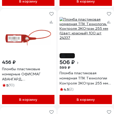
В корзину
В корзину
-16%
506 ₽
456 ₽
599 ₽
Пломбы пластиковые
Пломба пластиковая
номерные ОФИСМАГ
номерная ТПК Технологии
АВАНГАРД,
Контроля ЭКОтрэк 255 мм
самофиксирующиеся, длина
5
(10)
(Цвет: красный) 100 шт
220 мм, КРАСНЫЕ,
4.5
(2)
24337
КОМПЛЕКТ 50шт 607438
В корзину
В корзину