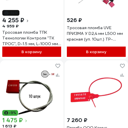
-14%
4 255 ₽
526 ₽
4 959 ₽
Тросовая пломба UVE
Тросовая пломба ТПК
ПРИЗМА У D2,4 мм L500 мм
Технологии Контроля "ТК
красная (уп. 10шт.) TP-
ТРОС", D-1.5 мм, L-1000 мм;
PRIZMA U-2,4-500-10
Цвет: красный 100 шт. 24171
В корзину
В корзину
-9%
1 475 ₽
7 260 ₽
1 613 ₽
Пломба ООО Комус