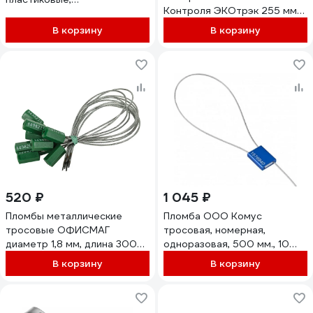
Контроля ЭКОтрэк 255 мм
самофиксирующиеся, длина
(Цвет: желтый) 100 шт
330 мм, красные, комплект
В корзину
В корзину
24339
50шт 607442
520 ₽
1 045 ₽
Пломбы металлические
Пломба ООО Комус
тросовые ОФИСМАГ
тросовая, номерная,
диаметр 1,8 мм, длина 300
одноразовая, 500 мм., 10
мм, Комплект 10 шт. 604775
штук/упаковка, металл
В корзину
В корзину
683151