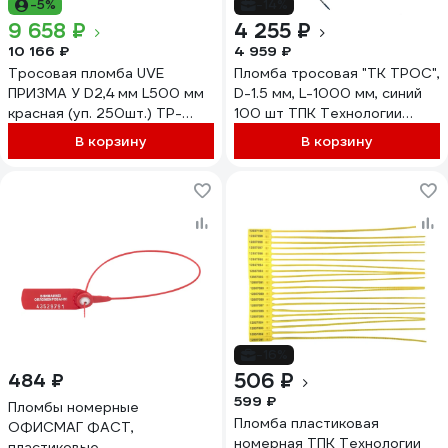
-5%
-14%
9 658 ₽
4 255 ₽
10 166 ₽
4 959 ₽
Тросовая пломба UVE
Пломба тросовая "ТК ТРОС",
ПРИЗМА У D2,4 мм L500 мм
D-1.5 мм, L-1000 мм, синий
красная (уп. 250шт.) TP-
100 шт ТПК Технологии
PRIZMA U-2,4-500-250
Контроля 24126
В корзину
В корзину
-16%
506 ₽
484 ₽
599 ₽
Пломбы номерные
Пломба пластиковая
ОФИСМАГ ФАСТ,
номерная ТПК Технологии
пластиковые,