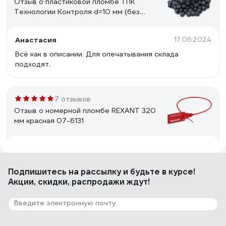
Отзыв о пластиковой пломбе ТПК
Технологии Контроля d=10 мм (без
металлической вставки) 1кг 24245
Анастасия
17.06.2024
Всё как в описании. Для опечатывания склада
подходят.
7 отзывов
Отзыв о номерной пломбе REXANT 320
мм красная 07-6131
Илфак Л.
23.08.2022
Держит замок пломбы хорошо.
Подпишитесь
на рассылку
и будьте в курсе!
Акции, скидки, распродажи ждут!
9 отзывов
Отзыв о номерной пломбе ЕВРОПАРТНЕР
150мм 0006 D3