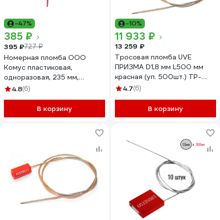
-47%
-10%
385 ₽
11 933 ₽
13 259 ₽
395 ₽
727 ₽
Тросовая пломба UVE
Номерная пломба ООО
ПРИЗМА D1,8 мм L500 мм
Комус пластиковая,
красная (уп. 500шт.) TP-
одноразовая, 235 мм,
PRIZMA-1,8-500-500
красные, 50 штук/упаковка
4.7
(6)
4.8
(6)
73503
В корзину
В корзину