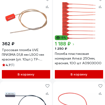
-5%
1 188 ₽
362 ₽
1 250 ₽
Тросовая пломба UVE
Пломба пластиковая
ПРИЗМА D1,8 мм L500 мм
номерная Arnezi 250мм,
красная (уп. 10шт.) TP-
красная, 100 шт A0903000
PRIZMA-1,8-500-10
4.7
(6)
В корзину
В корзину