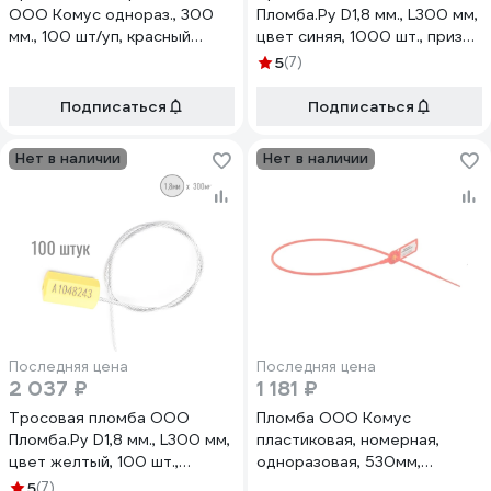
ООО Комус однораз., 300
Пломба.Ру D1,8 мм., L300 мм,
мм., 100 шт/уп, красный
цвет синяя, 1000 шт., призма
1540980
1006488
5
(7)
Подписаться
Подписаться
Нет в наличии
Нет в наличии
Последняя цена
Последняя цена
2 037 ₽
1 181 ₽
Тросовая пломба ООО
Пломба ООО Комус
Пломба.Ру D1,8 мм., L300 мм,
пластиковая, номерная,
цвет желтый, 100 шт.,
одноразовая, 530мм,
призма 1006480
красная, 50штук/упаковка
5
(7)