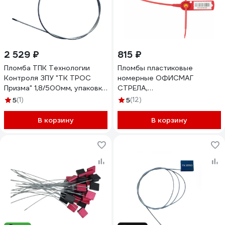
2 529 ₽
815 ₽
Пломба ТПК Технологии
Пломбы пластиковые
Контроля ЗПУ "ТК ТРОС
номерные ОФИСМАГ
Призма" 1,8/500мм, упаковка
СТРЕЛА,
100 шт. 24124
самофиксирующиеся, длина
5
(1)
5
(12)
525 мм, КРАСНЫЕ,
КОМПЛЕКТ 50шт 607445
В корзину
В корзину