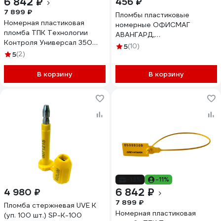
6 842 ₽
456 ₽
7 899 ₽
Пломбы пластиковые
Номерная пластиковая
номерные ОФИСМАГ
пломба ТПК Технологии
АВАНГАРД,
Контроля Универсал 350
самофиксирующиеся, длина
5
(10)
(Цвет:синий) 1000 шт. 24160
5
(2)
220 мм, СИНИЕ, КОМПЛЕКТ
50шт 607439
В корзину
В корзину
-13%
-11%
6 842 ₽
4 980 ₽
7 899 ₽
Пломба стержневая UVE K
Номерная пластиковая
(уп. 100 шт.) SP-K-100