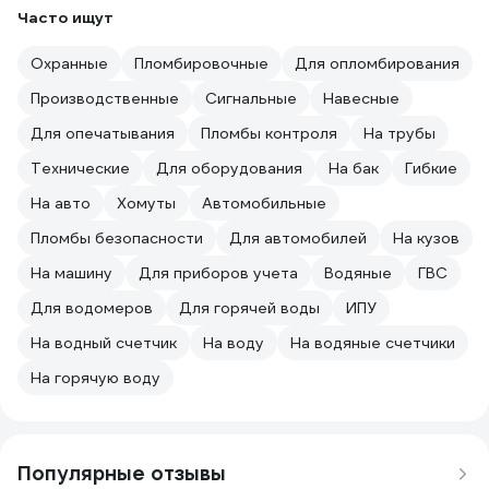
Часто ищут
Охранные
Пломбировочные
Для опломбирования
Производственные
Сигнальные
Навесные
Для опечатывания
Пломбы контроля
На трубы
Технические
Для оборудования
На бак
Гибкие
На авто
Хомуты
Автомобильные
Пломбы безопасности
Для автомобилей
На кузов
На машину
Для приборов учета
Водяные
ГВС
Для водомеров
Для горячей воды
ИПУ
На водный счетчик
На воду
На водяные счетчики
На горячую воду
Популярные отзывы