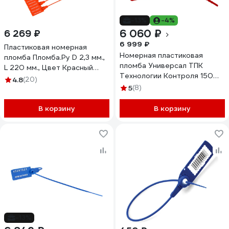
-13%
-4%
6 060 ₽
6 269 ₽
6 999 ₽
Пластиковая номерная
Номерная пластиковая
пломба Пломба.Ру D 2,3 мм.,
пломба Универсал ТПК
L 220 мм., Цвет Красный
Технологии Контроля 150
1000 шт. КПП-3-1602СТ
4.8
(20)
(Цвет:красный) 1000 шт.
619334
5
(8)
24155
В корзину
В корзину
-13%