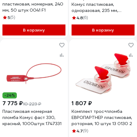
пластиковая, номерная, 240
Комус пластиковая,
мм, 50 штук 0041 F1
одноразовая, 235 мм,
красные, 50 штук/упаковка
5
(5)
4.8
(6)
73503
В корзину
В корзину
-24%
7 775 ₽
1 807 ₽
10 223 ₽
Пластиковая номерная
Комплект трос+пломба
пломба Комус фаст 330,
ЕВРОПАРТНЕР пластиковая,
красный, 1000штук 1747331
роторная, 10 штук 13 0130 2
4.7
(9)