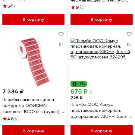
нержавеющей стали, 340
5
(5)
мм, 10 штук 3 0010 8
5
(2)
В корзину
В корзину
-7%
675 ₽
7 334 ₽
725 ₽
Пломбы самоклеящиеся
Пломба ООО Комус
номерные ОФИСМАГ
пластиковая, номерная,
комплект 1000 шт. (рулон),
одноразовая, 330мм, белый,
длина 66 мм, ширина 22 мм,
4.8
(4)
50 штук/упаковка 624295
красные 600515
В корзину
В корзину