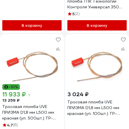
пломба ТПК Технологии
Контроля Универсал 350
(Цвет:желтый) 1000 шт
5
(2)
24278
В корзину
В корзину
-10%
11 933 ₽
3 024 ₽
13 259 ₽
Тросовая пломба UVE
Тросовая пломба UVE
ПРИЗМА D1,8 мм L500 мм
ПРИЗМА D1,8 мм L500 мм
красная (уп. 100шт.) TP-
красная (уп. 500шт.) TP-
PRIZMA-1,8-500-100
PRIZMA-1,8-500-500
4.7
(6)