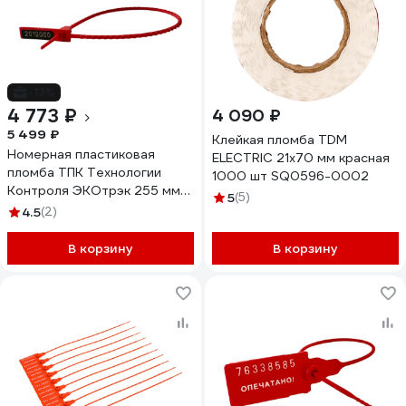
-13%
4 773 ₽
4 090 ₽
5 499 ₽
Клейкая пломба TDM
Номерная пластиковая
ELECTRIC 21x70 мм красная
пломба ТПК Технологии
1000 шт SQ0596-0002
Контроля ЭКОтрэк 255 мм
5
(5)
(Цвет: красный) 1000 шт
4.5
(2)
24281
В корзину
В корзину