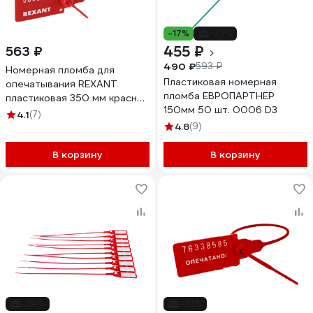
-17%
-23%
455 ₽
563 ₽
490 ₽
593 ₽
Номерная пломба для
Пластиковая номерная
опечатывания REXANT
пломба ЕВРОПАРТНЕР
пластиковая 350 мм красная
150мм 50 шт. 0006 D3
50 шт 07-6131
4.1
(7)
4.8
(9)
В корзину
В корзину
-34%
-27%