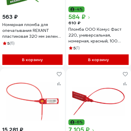
-4%
584 ₽
563 ₽
610 ₽
Номерная пломба для
Пломба ООО Комус Фаст
опечатывания REXANT
220, универсальная,
пластиковая 320 мм зеленая
номерная, красный, 100
50 шт 07-6133
5
(6)
штук/упаковка 1747328
5
(1)
В корзину
В корзину
-6%
7 105 ₽
15 281 ₽