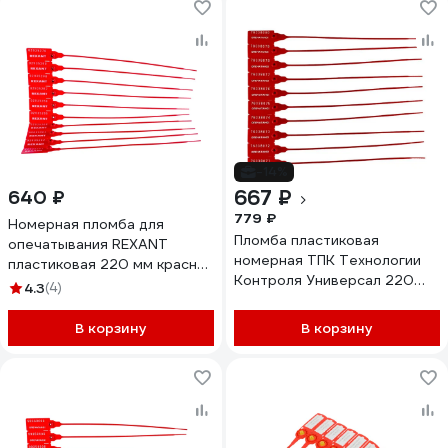
-14%
667 ₽
640 ₽
779 ₽
Номерная пломба для
Пломба пластиковая
опечатывания REXANT
номерная ТПК Технологии
пластиковая 220 мм красная
Контроля Универсал 220
50 шт 07-6111
4.3
(4)
(цвет: красный) 100 шт
24289
В корзину
В корзину