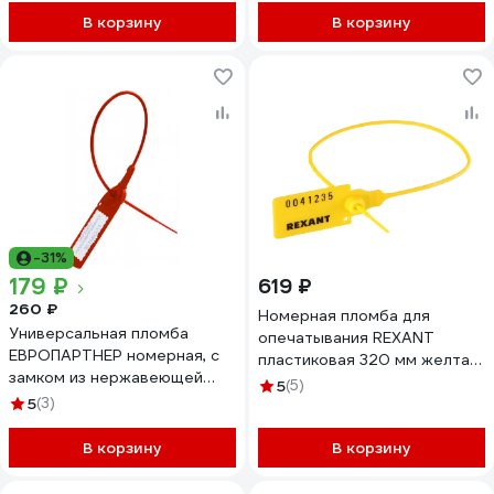
В корзину
В корзину
-31%
179 ₽
619 ₽
260 ₽
Номерная пломба для
Универсальная пломба
опечатывания REXANT
ЕВРОПАРТНЕР номерная, с
пластиковая 320 мм желтая
замком из нержавеющей
50 шт 07-6132
5
(5)
стали, 220 мм, 10 штук 3
5
(3)
0009 8
В корзину
В корзину