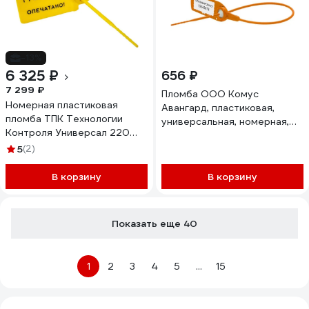
-13%
6 325 ₽
656 ₽
7 299 ₽
Пломба ООО Комус
Номерная пластиковая
Авангард, пластиковая,
пломба ТПК Технологии
универсальная, номерная,
Контроля Универсал 220
220 мм, оранжевая, 100
(Цвет:желтый) 1000 шт
5
(2)
штук/упаковка 1063015
24276
В корзину
В корзину
Показать еще 40
1
2
3
4
5
...
15