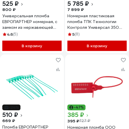
525 ₽
5 785 ₽
800 ₽
7 899 ₽
Универсальная пломба
Номерная пластиковая
ЕВРОПАРТНЕР номерная, с
пломба ТПК Технологии
замком из нержавеющей
Контроля Универсал 350
стали, 220мм, 50 штук 0125
(Цвет:красный) 1000 шт.
4.6
(5)
5
(8)
D
24161
В корзину
В корзину
-24%
-47%
510 ₽
385 ₽
669 ₽
395 ₽
727 ₽
Пломба ЕВРОПАРТНЕР
Номерная пломба ООО