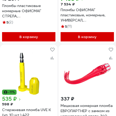
7 534 ₽
Пломбы пластиковые
Пломбы ОФИСМАГ
номерные ОФИСМАГ
пластиковые, номерные,
СТРЕЛА,
УНИВЕРСАЛ,
самофиксирующиеся, длина
5
(2)
самофиксирующиеся, длина
525 мм, красные, комплект
5
(11)
320 мм, красные, комплект
1000шт 607444
1000шт 600806
В корзину
В корзину
-11%
535 ₽
337 ₽
598 ₽
Мешковая номерная пломба
Стержневая пломба UVE K
ЕВРОПАРТНЕР с замком из
(уп. 10 шт.) 422