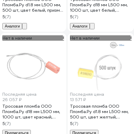
Пломба.Ру d1.8 мм L500 мм,
Пломба.Ру d18 мм L500 мм,
500 шт, цвет белый, призма
1000 шт, цвет белый,
1006213
призма 1006218
5
(7)
5
(7)
Аналоги
Аналоги
Нет в наличии
Нет в наличии
Последняя цена
Последняя цена
26 057 ₽
13 571 ₽
Тросовая пломба ООО
Тросовая пломба ООО
Пломба.Ру d18 мм L500 мм,
Пломба.Ру d1.8 мм L500 мм,
1000 шт, цвет красный,
500 шт, цвет желтый,
призма 1006219
призма 1006217
5
(7)
5
(7)
Подписаться
Подписаться