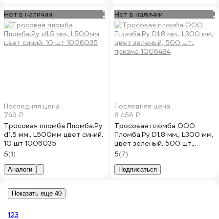
Нет в наличии
Нет в наличии
Последняя цена
Последняя цена
749 ₽
8 456 ₽
Тросовая пломба Пломба.Ру
Тросовая пломба ООО
d1,5 мм., L500мм цвет синий.
Пломба.Ру D1,8 мм., L300 мм,
10 шт 1006035
цвет зеленый, 500 шт.,
призма 1006484
5
(1)
5
(7)
Аналоги
Подписаться
Показать еще 40
1
2
3