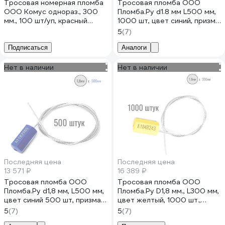
Тросовая номерная пломба
Тросовая пломба ООО
ООО Комус однораз., 300
Пломба.Ру d1.8 мм L500 мм,
мм., 100 шт/уп, красный
1000 шт, цвет синий, призма
1540980
1006220
5
(7)
Подписаться
Аналоги
Нет в наличии
Нет в наличии
Последняя цена
Последняя цена
13 571 ₽
16 389 ₽
Тросовая пломба ООО
Тросовая пломба ООО
Пломба.Ру d1,8 мм, L500 мм,
Пломба.Ру D1,8 мм., L300 мм,
цвет синий 500 шт, призма
цвет желтый, 1000 шт.,
1006215
призма 1006490
5
(7)
5
(7)