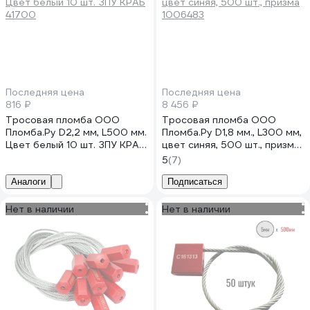
Последняя цена
Последняя цена
816 ₽
8 456 ₽
Тросовая пломба ООО
Тросовая пломба ООО
Пломба.Ру D2,2 мм, L500 мм.
Пломба.Ру D1,8 мм., L300 мм,
Цвет белый 10 шт. ЗПУ КРАБ
цвет синяя, 500 шт., призма
41700
1006483
5
(7)
Аналоги
Подписаться
Нет в наличии
Нет в наличии