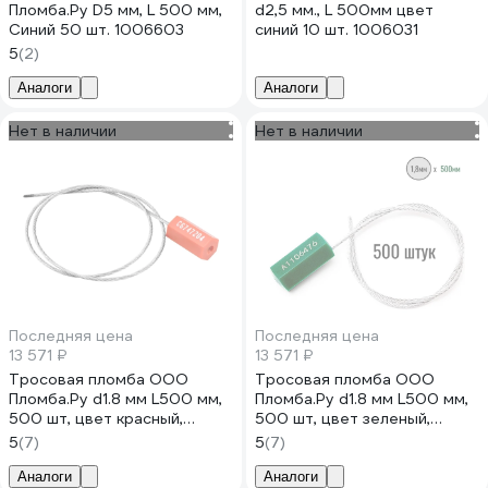
Пломба.Ру D5 мм, L 500 мм,
d2,5 мм., L 500мм цвет
Синий 50 шт. 1006603
синий 10 шт. 1006031
5
(2)
Аналоги
Аналоги
Нет в наличии
Нет в наличии
Последняя цена
Последняя цена
13 571 ₽
13 571 ₽
Тросовая пломба ООО
Тросовая пломба ООО
Пломба.Ру d1.8 мм L500 мм,
Пломба.Ру d1.8 мм L500 мм,
500 шт, цвет красный,
500 шт, цвет зеленый,
призма 1006214
призма 1006216
5
(7)
5
(7)
Аналоги
Аналоги