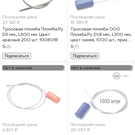
Последняя цена
Последняя цена
27 145 ₽
16 389 ₽
Тросовая пломба Пломба.Ру
Тросовая пломба ООО
D5 мм., L500 мм. Цвет
Пломба.Ру D1,8 мм., L300 мм,
красный 200 шт. 1006018
цвет синяя, 1000 шт., призма
1006488
5
(2)
5
(7)
Подписаться
Подписаться
Нет в наличии
Нет в наличии
Последняя цена
Последняя цена
4 801 ₽
26 057 ₽