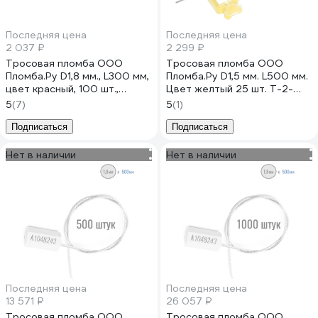
Последняя цена
Последняя цена
2 037 ₽
2 299 ₽
Тросовая пломба ООО
Тросовая пломба ООО
Пломба.Ру D1,8 мм., L300 мм,
Пломба.Ру D1,5 мм. L500 мм.
цвет красный, 100 шт.,
Цвет желтый 25 шт. T-2-
призма 1006477
1301 41706
5
(7)
5
(1)
Подписаться
Подписаться
Нет в наличии
Нет в наличии
Последняя цена
Последняя цена
13 571 ₽
26 057 ₽
Тросовая пломба ООО
Тросовая пломба ООО