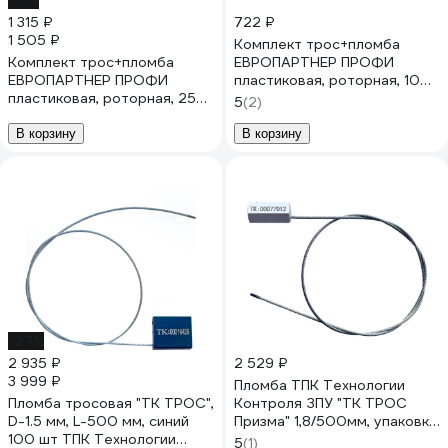
-13%
1 315 ₽
722 ₽
1 505 ₽
Комплект трос+пломба
Комплект трос+пломба
ЕВРОПАРТНЕР ПРОФИ
ЕВРОПАРТНЕР ПРОФИ
пластиковая, роторная, 10
пластиковая, роторная, 25
штук 13 0042 3
5
(2)
штук 0127 D2
В корзину
В корзину
-27%
2 935 ₽
2 529 ₽
3 999 ₽
Пломба ТПК Технологии
Пломба тросовая "ТК ТРОС",
Контроля ЗПУ "ТК ТРОС
D-1.5 мм, L-500 мм, синий
Призма" 1,8/500мм, упаковка
100 шт ТПК Технологии
100 шт. 24124
5
(1)