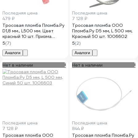
Последняя цена
Последняя цена
479 ₽
7 128 ₽
Тросовая пломба Пломба.Ру
Тросовая пломба ООО
D1,8 мм., L500 мм. Цвет
Пломба.Ру D5 мм, L 500 мм,
красный 10 шт. Призма
Красный 50 шт. 1006602
1006006
5
(7)
5
(2)
Аналоги
Аналоги
Нет в наличии
Нет в наличии
Последняя цена
Последняя цена
7 128 ₽
844 ₽
Тросовая пломба ООО
Тросовая пломба Пломба.Ру