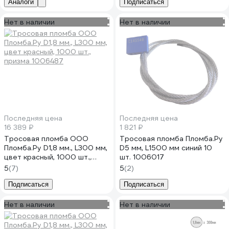
Аналоги
Подписаться
Нет в наличии
Нет в наличии
Последняя цена
Последняя цена
16 389 ₽
1 821 ₽
Тросовая пломба ООО
Тросовая пломба Пломба.Ру
Пломба.Ру D1,8 мм., L300 мм,
D5 мм, L1500 мм синий 10
цвет красный, 1000 шт.,
шт. 1006017
призма 1006487
5
(7)
5
(2)
Подписаться
Подписаться
Нет в наличии
Нет в наличии