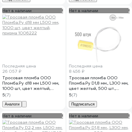
Нет в наличии
Нет в наличии
Последняя цена
Последняя цена
26 057 ₽
8 456 ₽
Тросовая пломба ООО
Тросовая пломба ООО
Пломба.Ру d18 мм L500 мм,
Пломба.Ру D1,8 мм., L300 мм,
1000 шт, цвет желтый,
цвет желтый, 500 шт.,
призма 1006222
призма 1006485
5
(7)
5
(7)
Аналоги
Подписаться
Нет в наличии
Нет в наличии