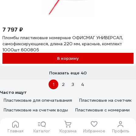
7 797 ₽
Пломбы пластиковые номерные ОФИСМАГ УНИВЕРСАЛ,
самофиксирующиеся, длина 220 мм, красные, комплект
1000шт 600805
В корзину
Показать еще 40
1
2
3
4
Часто ищут
Пластиковые для опечатывания
Пластиковые на счетчик
Пластиковые на счетчик воды
Пластиковые с номерами
Контрольные пластиковые
Одноразовые пластиковые
Пластиковые сигнальные
Пластмассовые
Главная
Каталог
Корзина
Избранное
Профиль