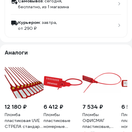
Самовывоз:
сегодня,
бесплатно
, из 1 магазина
Курьером:
завтра,
от 290 ₽
Аналоги
12 180 ₽
6 412 ₽
7 534 ₽
6 5
Пломба
Пломбы
Пломбы
Пло
пластиковая UVE
пластиковые
ОФИСМАГ
плас
СТРЕЛА стандарт,
номерные
пластиковые,
номе