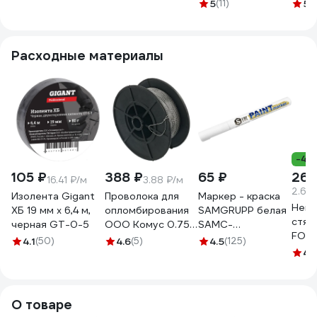
цвет красный (уп.
ОФИСМАГ
номерные,
ОФИ
5
(11)
5
(1
1000 шт.) 1061
УНИВЕРСАЛ,
УНИВЕРСАЛ,
АВАН
самофиксирующиеся,
самофиксирующиеся,
само
длина 140 мм,
длина 320 мм,
длин
Расходные материалы
красные, комплект
красные, комплект
крас
1000шт 603774
1000шт 600806
1000
-40
105 ₽
388 ₽
65 ₽
269
16.41 ₽/м
3.88 ₽/м
2.69
Изолента Gigant
Проволока для
Маркер - краска
Нейл
ХБ 19 мм х 6,4 м,
опломбирования
SAMGRUPP белая
стяж
черная GT-0-5
ООО Комус 0.75
SAMC-
FORT
мм, намотка 100 м
037000002
4.1
(50)
4.6
(5)
4.5
(125)
5х30
1348433
4.
100 
О товаре