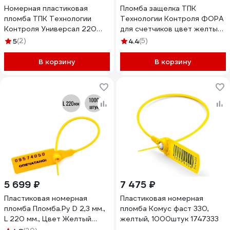
Номерная пластиковая
Пломба защелка ТПК
пломба ТПК Технологии
Технологии Контроля ФОРА
Контроля Универсал 220
для счетчиков цвет желтый
(Цвет:желтый) 1000 шт
250 шт. 24130
5
(2)
4.4
(5)
24276
В корзину
В корзину
5 699 ₽
7 475 ₽
Пластиковая номерная
Пластиковая номерная
пломба Пломба.Ру D 2,3 мм.,
пломба Комус фаст 330,
L 220 мм., Цвет Желтый
желтый, 1000штук 1747333
1000 шт. КПП-3-1602СТ