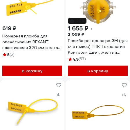
-20%
1 655 ₽
619 ₽
2 059 ₽
Номерная пломба для
Пломба роторная рх-3М (для
опечатывания REXANT
счётчиков) ТПК Технологии
пластиковая 320 мм желтая
Контроля Цвет: желтый
50 шт 07-6132
5
(5)
24137
4.9
(57)
В корзину
В корзину