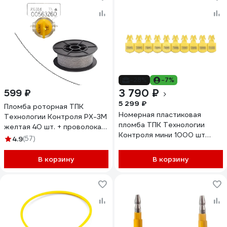
-28%
-7%
3 790 ₽
599 ₽
5 299 ₽
Пломба роторная ТПК
Номерная пластиковая
Технологии Контроля РХ-3М
пломба ТПК Технологии
желтая 40 шт. + проволока
Контроля мини 1000 шт
пломбировочная 0.5/50м
4.9
(57)
24202
нержавейка 24269
В корзину
В корзину