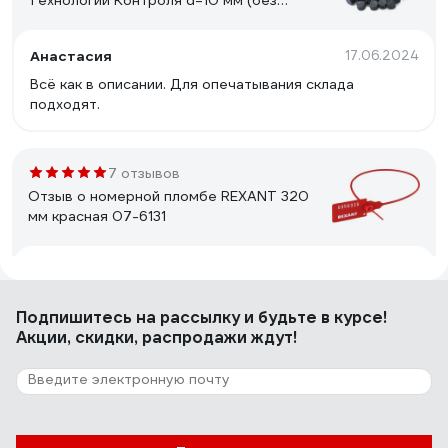
Технологии Контроля d=10 мм (без
металлической вставки) 1кг 24245
Анастасия
17.06.2024
Всё как в описании. Для опечатывания склада
подходят.
7 отзывов
Отзыв о номерной пломбе REXANT 320
мм красная 07-6131
Илфак Л.
23.08.2022
Держит замок пломбы хорошо.
Подпишитесь
на рассылку
и будьте в курсе!
Акции, скидки, распродажи ждут!
9 отзывов
Отзыв о номерной пломбе ЕВРОПАРТНЕР
150мм 0006 D3