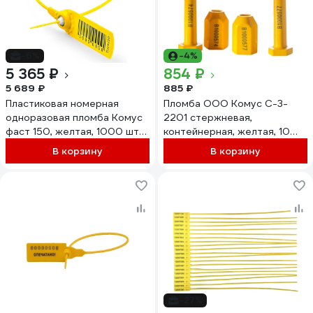
-6%
-4%
5 365 ₽
854 ₽
5 689 ₽
885 ₽
Пластиковая номерная
Пломба ООО Комус С-3-
одноразовая пломба Комус
2201 стержневая,
фаст 150, желтая, 1000 штук
контейнерная, желтая, 10
1747321
штук/упаковка 899737
В корзину
В корзину
-27%