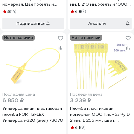
номерная, Цвет Желтый
мм, L 210 мм, Желтый 1000
1000 шт.КПП-3-2030 РХ3
шт. КПП-1-2203 619350
5
(14)
4.9
(7)
619351
Подписаться
Аналоги
Нет в наличии
Нет в наличии
Последняя цена
Последняя цена
6 850 ₽
3 239 ₽
Универсальная пластиковая
Пломба пластиковая
пломба FORTISFLEX
номерная ООО Пломба.Ру D
Универсал-320 (жел) 73078
2 мм., L 255 мм., цвет,
желтый, 500 шт, КПП-3-
4.1
(9)
1602, 1006337