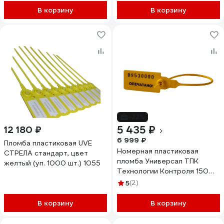
(цвет: желтый) 100 шт 24291
желтые, 50 штук/упаковка
В корзину
В корзину
179967
-22%
5 435 ₽
12 180 ₽
6 999 ₽
Пломба пластиковая UVE
Номерная пластиковая
СТРЕЛА стандарт, цвет
пломба Универсал ТПК
желтый (уп. 1000 шт.) 1055
Технологии Контроля 150
(Цвет:желтый) 1000 шт
5
(2)
24274
В корзину
В корзину