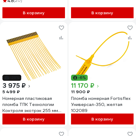
4.8
(20)
619337
В корзину
В корзину
-28%
-6%
3 975 ₽
11 170 ₽
5 499 ₽
11 900 ₽
Номерная пластиковая
Пломба номерная Fortisflex
пломба ТПК Технологии
Универсал-350, желтая
Контроля экотрэк 255 мм
102089
(цвет: желтый) 1000 шт
В корзину
В корзину
24193