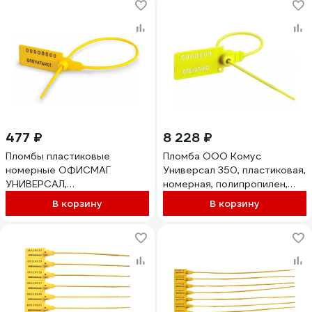
477 ₽
8 228 ₽
Пломбы пластиковые
Пломба ООО Комус
номерные ОФИСМАГ
Универсал 350, пластиковая,
УНИВЕРСАЛ,
номерная, полипропилен,
самофиксирующиеся, длина
желтый, 1000 штук/упаковка
В корзину
В корзину
220 мм, желтые, комплект
1248252
50шт 600810