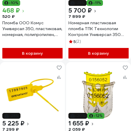
-10%
-28%
-11%
468 ₽
5 700 ₽
520 ₽
7 899 ₽
Пломба ООО Комус
Номерная пластиковая
Универсал 350, пластиковая,
пломба ТПК Технологии
номерная, полипропилен,
Контроля Универсал 350
желтый, 50 штук/упаковка
(Цвет:желтый) 1000 шт
5
(2)
1248251
24278
В корзину
В корзину
-28%
-20%
-12%
5 225 ₽
1 655 ₽
7 299 ₽
2 059 ₽