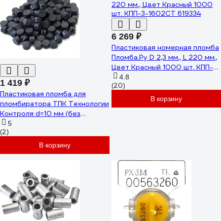
6 269 ₽
Пластиковая номерная пломба
Пломба.Ру D 2,3 мм., L 220 мм.,
Цвет Красный 1000 шт. КПП-3-
1602СТ 619334
4.8
1 419 ₽
(20)
Пластиковая пломба для
В корзину
пломбиратора ТПК Технологии
Контроля d=10 мм (без
металлической вставки) 1кг
5
(2)
24245
В корзину