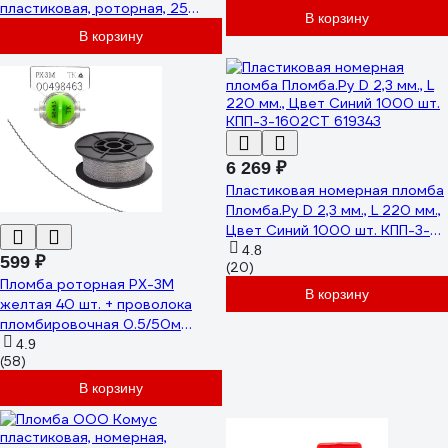
пластиковая, роторная, 25
В корзину
штук 0127 D2
В корзину
6 269 ₽
Пластиковая номерная пломба
Пломба.Ру D 2,3 мм., L 220 мм.,
Цвет Синий 1000 шт. КПП-3-
1602СТ 619343
4.8
599 ₽
(20)
Пломба роторная РХ-3М
В корзину
желтая 40 шт. + проволока
пломбировочная 0.5/50м
нержавейка ТПК Технологии
4.9
(58)
Контроля 24272
В корзину