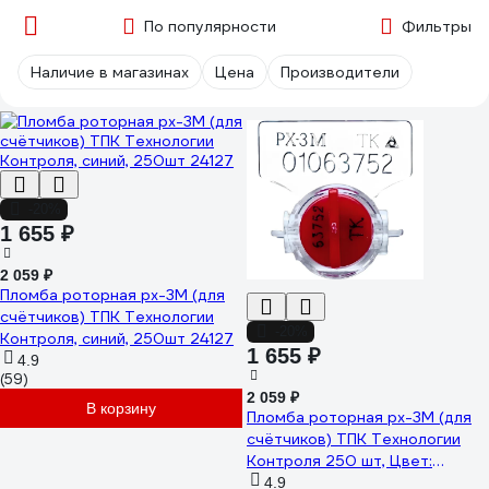
По популярности
Фильтры
Наличие в магазинах
Цена
Производители
-20%
1 655 ₽
2 059 ₽
Пломба роторная рх-3М (для
счётчиков) ТПК Технологии
-20%
Контроля, синий, 250шт 24127
1 655 ₽
4.9
(59)
2 059 ₽
В корзину
Пломба роторная рх-3М (для
счётчиков) ТПК Технологии
Контроля 250 шт, Цвет:
красный 24136
4.9