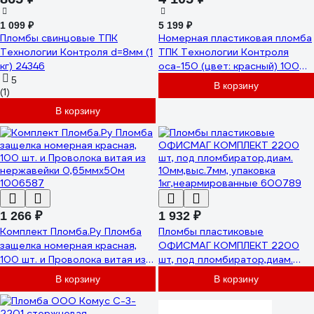
1 099 ₽
5 199 ₽
Пломбы свинцовые ТПК
Номерная пластиковая пломба
Технологии Контроля d=8мм (1
ТПК Технологии Контроля
кг) 24346
оса-150 (цвет: красный) 1000
шт 24197
5
В корзину
(1)
В корзину
1 266 ₽
1 932 ₽
Комплект Пломба.Ру Пломба
Пломбы пластиковые
защелка номерная красная,
ОФИСМАГ КОМПЛЕКТ 2200
100 шт. и Проволока витая из
шт, под пломбиратор,диам.
нержавейки 0,65ммх50м
10мм,выс.7мм, упаковка
В корзину
В корзину
1006587
1кг,неармированные 600789