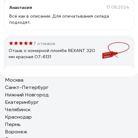
17.06.2024
Анастасия
Всё как в описании. Для опечатывания склада
подходят.
7 отзывов
Отзыв о номерной пломбе REXANT 320
мм красная 07-6131
23.08.2022
Илфак Л.
Москва
Держит замок пломбы хорошо.
Санкт-Петербург
Нижний Новгород
Екатеринбург
9 отзывов
Челябинск
Отзыв о номерной пломбе ЕВРОПАРТНЕР
Краснодар
150мм 0006 D3
Пермь
Воронеж
10.06.2025
Михаил Б.