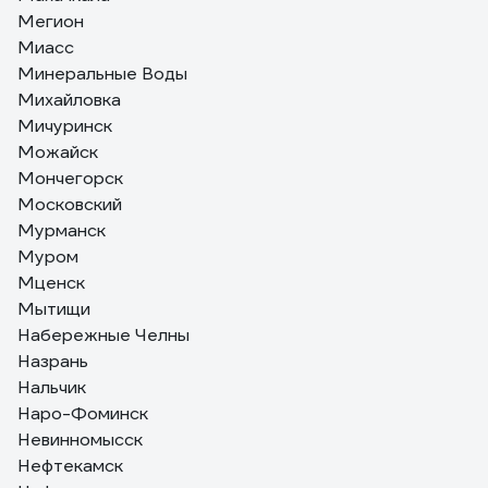
Мегион
Миасс
Минеральные Воды
Михайловка
Мичуринск
Можайск
Мончегорск
Московский
Мурманск
Муром
Мценск
Мытищи
Набережные Челны
Назрань
Нальчик
Наро-Фоминск
Невинномысск
Нефтекамск