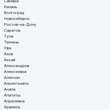
Самара
Качество отлично, описанию на сайте соответствует.
Казань
Приехал в пункт выдачи быстро. Цена приемлимая.
Волгоград
Новосибирск
Ростов-на-Дону
Саратов
Тула
Тюмень
Уфа
Азов
Аксай
Александров
Алексеевка
Алексин
Альметьевск
Анапа
Апатиты
Апрелевка
Арамиль