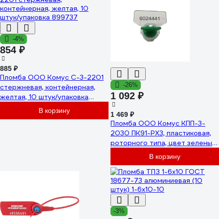
-4%
854 ₽
885 ₽
Пломба ООО Комус С-3-2201
-26%
стержневая, контейнерная,
1 092 ₽
желтая, 10 штук/упаковка
899737
В корзину
1 469 ₽
Пломба ООО Комус КПП-3-
2030 ПК91-РХ3, пластиковая,
роторного типа, цвет зеленый,
100 штук/упаковка 965675
В корзину
-3%