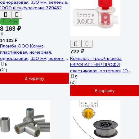
-42%
8 163 ₽
14 123 ₽
Пломба ООО Комус
722 ₽
пластиковая, номерная,
одноразовая, 330 мм, зеленые,
Комплект трос+пломба
1000 штук/упаковка 329432
ЕВРОПАРТНЕР ПРОФИ
5
(21)
пластиковая, роторная, 10
штук 13 0042 3
5
В корзину
(2)
В корзину