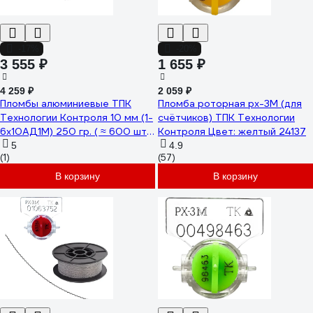
-17%
-20%
3 555 ₽
1 655 ₽
4 259 ₽
2 059 ₽
Пломбы алюминиевые ТПК
Пломба роторная рх-3М (для
Технологии Контроля 10 мм (1-
счётчиков) ТПК Технологии
6x10АД1М) 250 гр. ( ≈ 600 шт.)
Контроля Цвет: желтый 24137
24264
5
4.9
(1)
(57)
В корзину
В корзину