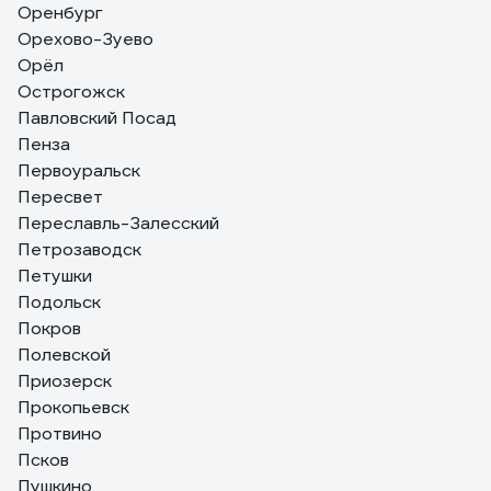
Оренбург
Орехово-Зуево
Орёл
Острогожск
Павловский Посад
Пенза
Первоуральск
Пересвет
Переславль-Залесский
Петрозаводск
Петушки
Подольск
Покров
Полевской
Приозерск
Прокопьевск
Протвино
Псков
Пушкино