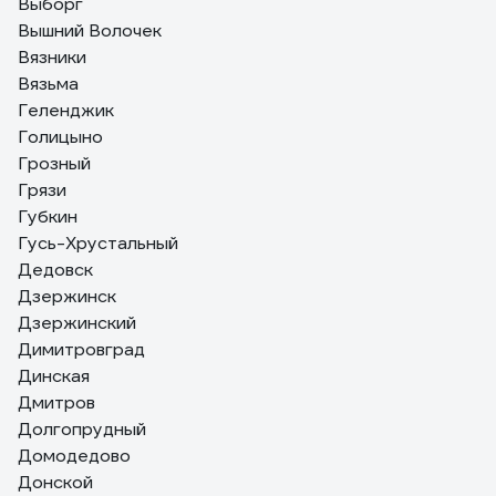
Выборг
Вышний Волочек
Вязники
Вязьма
Геленджик
Голицыно
Грозный
Грязи
Губкин
Гусь-Хрустальный
Дедовск
Дзержинск
Дзержинский
Димитровград
Динская
Дмитров
Долгопрудный
Домодедово
Донской