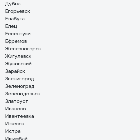
Дубна
Егорьевск
Елабуга
Елец
Ессентуки
Ефремов
Железногорск
Жигулевск
Жуковский
Зарайск
Звенигород
Зеленоград
Зеленодольск
Златоуст
Иваново
Ивантеевка
Ижевск
Истра
Ишимбай