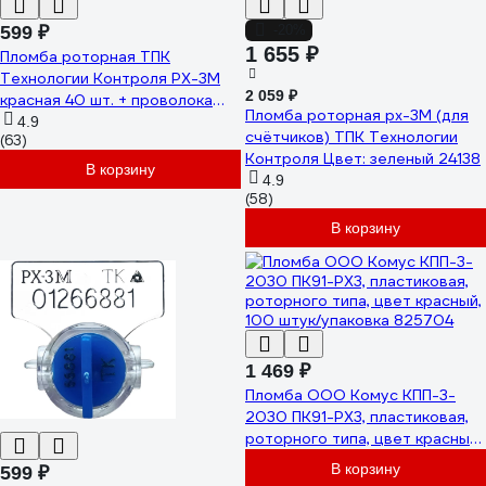
599 ₽
-20%
1 655 ₽
Пломба роторная ТПК
Технологии Контроля РХ-3М
2 059 ₽
красная 40 шт. + проволока
Пломба роторная рх-3М (для
пломбировочная 0.5/50м
4.9
счётчиков) ТПК Технологии
(63)
нержавейка 24270
Контроля Цвет: зеленый 24138
В корзину
4.9
(58)
В корзину
1 469 ₽
Пломба ООО Комус КПП-3-
2030 ПК91-РХ3, пластиковая,
роторного типа, цвет красный,
100 штук/упаковка 825704
В корзину
599 ₽