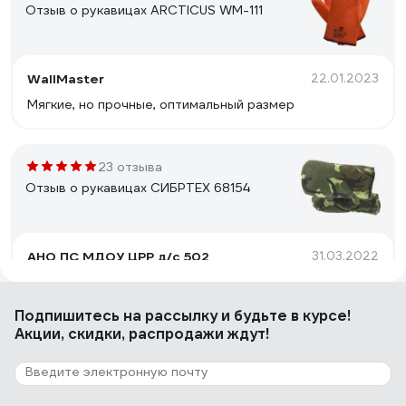
Отзыв о рукавицах ARCTICUS WM-111
WallMaster
22.01.2023
Мягкие, но прочные, оптимальный размер
23 отзыва
Отзыв о рукавицах СИБРТЕХ 68154
АНО ПС МДОУ ЦРР д/с 502
31.03.2022
дворник работает 2 месяца. норм
Подпишитесь
на рассылку
и будьте в курсе!
Акции, скидки, распродажи ждут!
15 отзывов
Отзыв о рукавицах ГК Спецобъединение
ОП