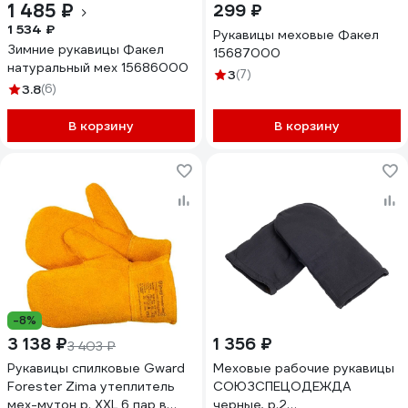
1 485 ₽
299 ₽
1 534 ₽
Рукавицы меховые Факел
Зимние рукавицы Факел
15687000
натуральный мех 15686000
3
(7)
3.8
(6)
В корзину
В корзину
-8%
3 138 ₽
1 356 ₽
3 403 ₽
Рукавицы спилковые Gward
Меховые рабочие рукавицы
Forester Zima утеплитель
СОЮЗСПЕЦОДЕЖДА
мех-мутон р. XXL 6 пар в
черные, р.2