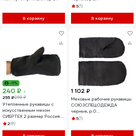
упаковке XY042
2000000109251
5
(1)
В корзину
В корзину
-11%
240 ₽
1 102 ₽
255 ₽
269 ₽
Меховые рабочие рукавицы
Утепленные рукавицы с
СОЮЗСПЕЦОДЕЖДА
искусственным мехом
черные, р.0
СИБРТЕХ 2 размер Россия
2000000109237
5
(1)
68156
2
(8)
В корзину
В корзину