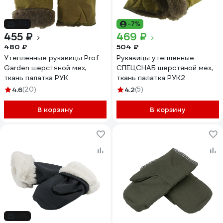
-5%
-7%
455 ₽
469 ₽
480 ₽
504 ₽
Утепленные рукавицы Prof
Рукавицы утепленные
Garden шерстяной мех,
СПЕЦСНАБ шерстяной мех,
ткань палатка РУК
ткань палатка РУК2
4.6
(20)
4.2
(5)
В корзину
В корзину
-3%