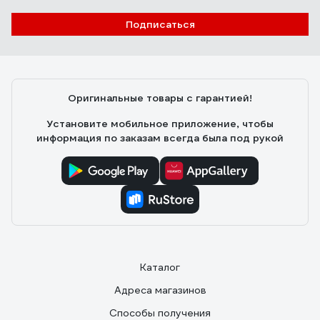
Вячеслав Кузнецов
24.02.2023
Подписаться
нормальное "шинельное" сукно; греет; не горит от
искр; легкие (когда сухие); легко стряхнуть с руки (при
необходимости); цена (ИМХО адекватна абсолютно);
Оригинальные товары с гарантией!
Установите мобильное приложение, чтобы
информация по заказам всегда была под рукой
Каталог
Адреса магазинов
Способы получения