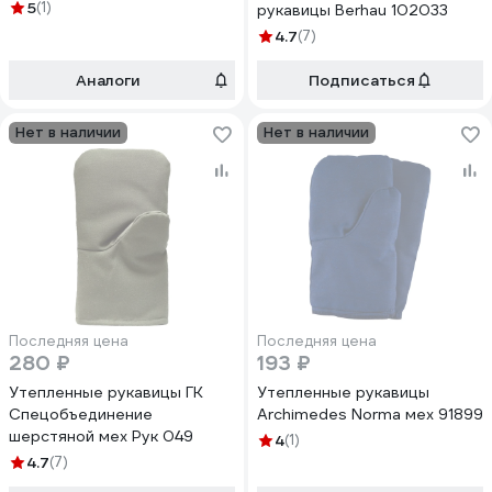
5
(1)
рукавицы Berhau 102033
4.7
(7)
Аналоги
Подписаться
Нет в наличии
Нет в наличии
Последняя цена
Последняя цена
280 ₽
193 ₽
Утепленные рукавицы ГК
Утепленные рукавицы
Спецобъединение
Archimedes Norma мех 91899
шерстяной мех Рук 049
4
(1)
4.7
(7)