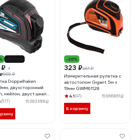
%
-26%
-28%
 ₽
323 ₽
451 ₽
 ₽
969 ₽
Измерительная рулетка с
тка Doppelhaken
автостопом Gigant 5м х
9мм, двухсторонний
19мм GWM61128
п, нейлон, двуст.шкала
4.1
(41)
15966861
S 31123
4
(517)
15383388
В корзину
орзину