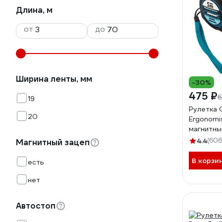
Длина, м
от
до
Ширина ленты, мм
-30%
475 ₽
6
19
Рулетка
20
Ergonomis
магнитны
зацеп 31
4.4
(606
Магнитный зацеп
В корзи
есть
нет
Автостоп