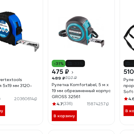
-31%
-33%
д
475 ₽
510
489 ₽
707 ₽
ertextools
Руле
Рулетка Komfortabel, 5 м х
я 5х19 мм 3120-
прор
19 мм обрезиненный корпус
Soft
GROSS 32561
х 19
)
4.
20360614
4.7
(336)
15874257
ну
В к
В корзину