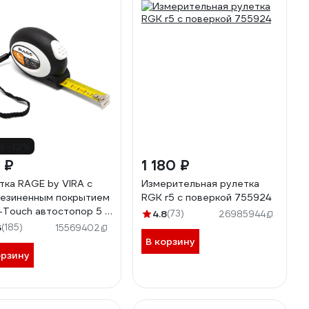
о -12%
 ₽
1 180 ₽
тка RAGE by VIRA с
Измерительная рулетка
езиненным покрытием
RGK r5 с поверкой 755924
-Touch автостопор 5 м
4.8
(73)
26985944
 мм 100043
6
(185)
15569402
В корзину
орзину