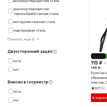
высокоуглеродистая сталь
высокоуглеродистая
термообработанная сталь
инструментальная сталь
марганцевая сталь
Показать еще 8
Двухсторонний зацеп
-15%
есть
115 ₽
136 ₽
нет
Рулетка 
обрезине
Внесен в госреестр
пластик, 
3.7
(14)
есть
В корзи
нет