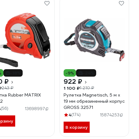
%
-18%
-9%
-24%
0 ₽
922 ₽
₽
1 100 ₽
243 ₽
1 210 ₽
тка Rubber MATRIX
Рулетка Magnetisch, 5 м х
02
19 мм обрезиненный корпус
GROSS 32571
4
(56)
13698997
4
(174)
15874253
орзину
В корзину