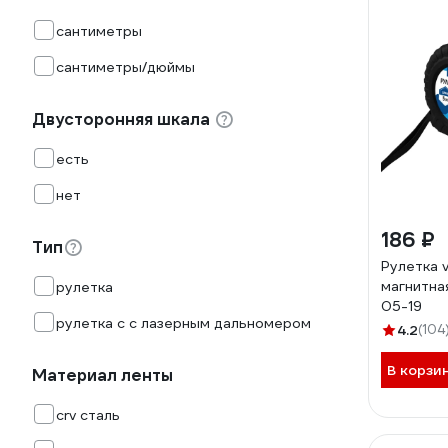
сантиметры
сантиметры/дюймы
Двусторонняя шкала
есть
нет
186 ₽
Тип
Рулетка v
магнитна
рулетка
05-19
рулетка с с лазерным дальномером
4.2
(104
В корзи
Материал ленты
crv сталь