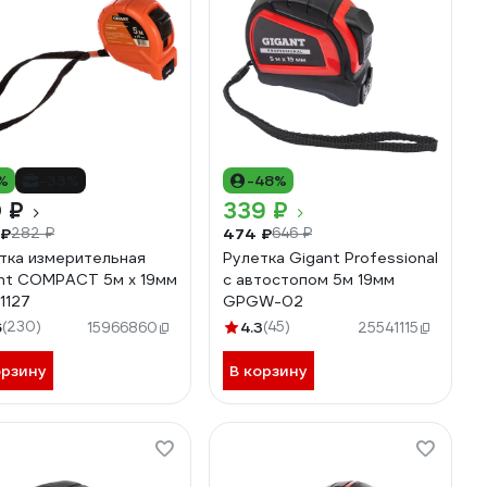
%
-33%
-48%
 ₽
339 ₽
 ₽
474 ₽
282 ₽
646 ₽
тка измерительная
Рулетка Gigant Professional
nt COMPACT 5м х 19мм
с автостопом 5м 19мм
1127
GPGW-02
6
(230)
4.3
(45)
15966860
25541115
орзину
В корзину