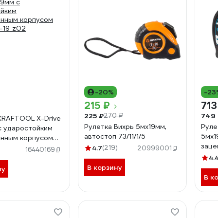
-20%
-23
215 ₽
713
225 ₽
749
270 ₽
KRAFTOOL X-Drive
Рулетка Вихрь 5мх19мм,
Руле
автостоп 73/11/1/5
5мх1
енным корпусом
заце
-19_z02
4.7
(219)
20999001
16440169
GROS
4.
В корзину
ну
В к