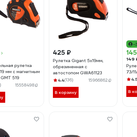
-
425 ₽
145
149 
Рулетка Gigant 5x19мм,
льная рулетка
Руле
обрезиненная с
x19 мм с магнитным
73/11
автостопом GWA61123
 GMT 519
4.
4.4
(136)
15966862
)
15558498
В к
В корзину
ну