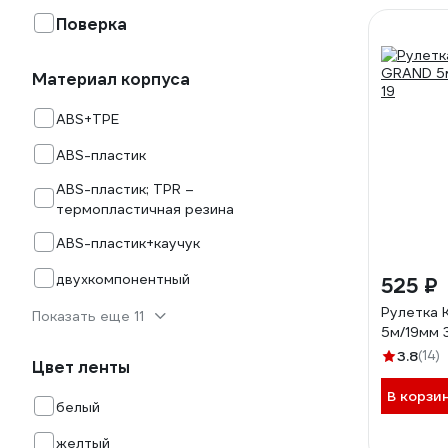
Поверка
Материал корпуса
ABS+TPE
ABS-пластик
ABS-пластик; TPR –
термопластичная резина
ABS-пластик+каучук
двухкомпонентный
525 ₽
Рулетка
Показать еще 11
5м/19мм 
3.8
(14)
Цвет ленты
В корзи
белый
желтый