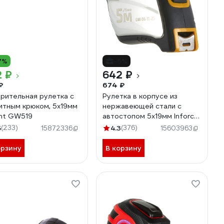
7%
-5%
2 ₽
642 ₽
₽
674 ₽
рительная рулетка с
Рулетка в корпусе из
итным крюком, 5x19мм
нержавеющей стали с
nt GW519
автостопом 5x19мм Inforce
GW 06-11-25
5
(233)
4.3
(376)
15872336
15603963
орзину
В корзину