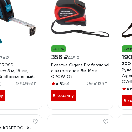
-20%
-29
356 ₽
190
74 ₽
445 ₽
200
 GROSS
Рулетка Gigant Professional
Руле
ch 5 м, 19 мм,
с автостопом 5м 19мм
Giga
й обрезиненный
GPGW-07
GW6
102
)
4.8
(36)
13946651
25541139
4.
ну
В корзину
В к