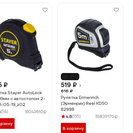
-16%
5 ₽
519 ₽
616 ₽
тка Stayer AutoLock
Рулетка Ermenrich
 19мм с автостопом 2-
(Эрменрих) Reel KD50
6-05-19_z02
82998
6
(54)
16043610
4.8
(135)
35839170
орзину
В корзину