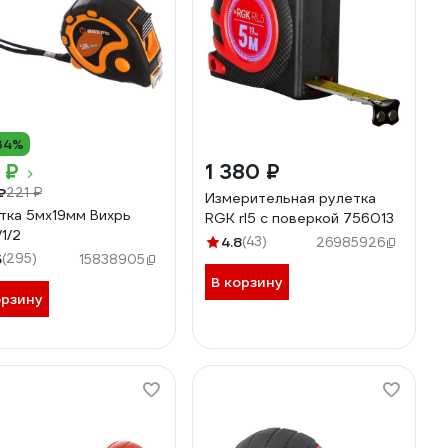
34%
 ₽
1 380 ₽
₽
221 ₽
Измерительная рулетка
тка 5мх19мм Вихрь
RGK rl5 с поверкой 756013
/1/2
4.8
(43)
26985926
5
(295)
15838905
В корзину
орзину