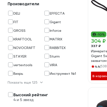
Производители
DELI
EFFECTA
FIT
Gigant
GROSS
Inforce
-10%
KRAFTOOL
MATRIX
304 ₽
337 ₽
NOVOCRAFT
RABBITEX
Измерите
Gigant 5
STAYER
Sturm
захватом
vertextools
VIRA
4.4
(538
Вихрь
Инструмент №1
В корзи
Показать еще 125
Высокий рейтинг
4 и 5 звезд