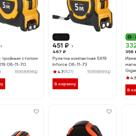
-3%
-
451 ₽
33
467 ₽
356 
с тройным стопом
Рулетка компактная 5Х19
Изме
Х19 06-11-70
Inforce 06-11-73
магн
Giga
)
4.7
(821)
15958896
15958899
4.
ну
В корзину
В к