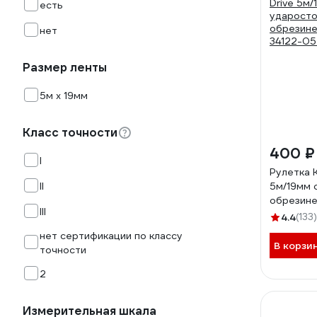
есть
нет
Размер ленты
5м х 19мм
Класс точности
400 ₽
I
Рулетка 
II
5м/19мм с ударостойким
обрезин
III
34122-05
4.4
(133)
нет сертификации по классу
В корзи
точности
2
Измерительная шкала