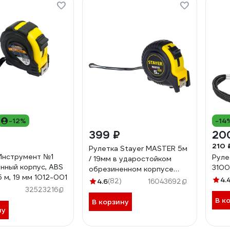
-12%
-14
399 ₽
20
210 
Рулетка Stayer MASTER 5м
Инструмент №1
Руле
/ 19мм в ударостойком
нный корпус, ABS
310
обрезиненном корпусе
5 м, 19 мм 1012-001
34025-05_z01
4.
4.6
(82)
16043692
32523216
В к
В корзину
ну