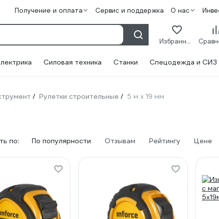
Получение и оплата
Сервис и поддержка
О нас
Инве
Избранное
лектрика
Силовая техника
Станки
Спецодежда и СИЗ
струмент
Рулетки строительные
5 м х 19 мм
/
/
ь по:
По популярности
Отзывам
Рейтингу
Цене