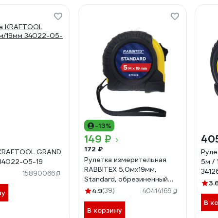
-13%
149 ₽
40
172 ₽
 KRAFTOOL GRAND
Руле
Рулетка измерительная
34022-05-19
5м /
RABBITEX 5,0мх19мм,
3412
15890066
Standard, обрезиненный
3.
корпус 671349
4.9
(39)
40414169
ну
В к
В корзину