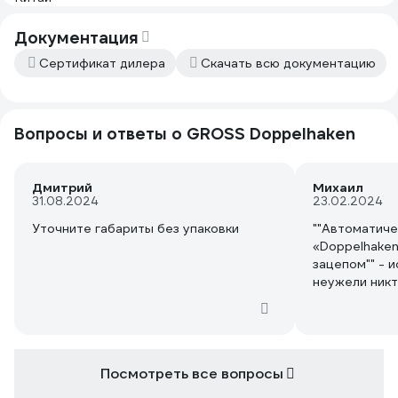
слишком мягк
всем протяже
Документация
жесткая, не 
Ширина корпу
Сертификат дилера
Скачать всю документацию
часть корпус
враспор все 
проживет по
Вопросы и ответы о GROSS Doppelhaken
Дмитрий
Михаил
31.08.2024
23.02.2024
Уточните габариты без упаковки
""Автоматиче
«Doppelhaken
зацепом"" - 
неужели никт
Посмотреть все вопросы