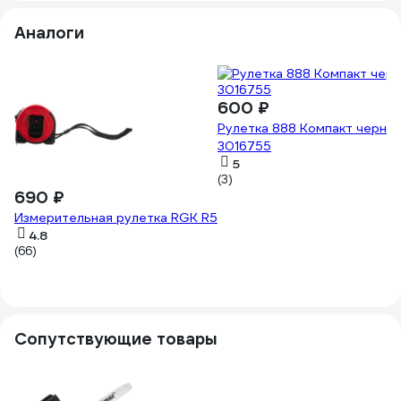
Аналоги
600 ₽
Рулетка 888 Компакт черный,
3016755
5
(3)
690 ₽
Измерительная рулетка RGK R5
4.8
(66)
Сопутствующие товары
3