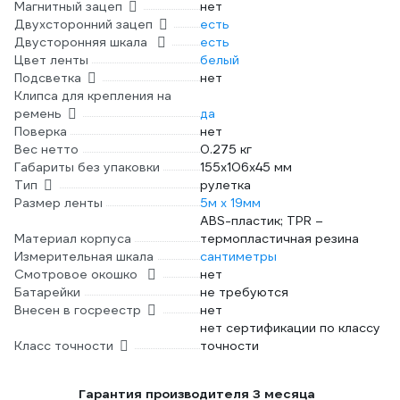
Магнитный зацеп
нет
Двухсторонний зацеп
есть
Двусторонняя шкала
есть
Цвет ленты
белый
Подсветка
нет
Клипса для крепления на
ремень
да
Поверка
нет
Вес нетто
0.275 кг
Габариты без упаковки
155х106х45 мм
Тип
рулетка
Размер ленты
5м х 19мм
ABS-пластик; TPR –
Материал корпуса
термопластичная резина
Измерительная шкала
сантиметры
Смотровое окошко
нет
Батарейки
не требуются
Внесен в госреестр
нет
нет сертификации по классу
Класс точности
точности
Гарантия производителя 3 месяца