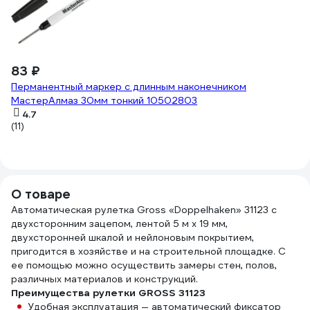
С
(3
83 ₽
Перманентный маркер с длинным наконечником
МастерАлмаз 30мм тонкий 10502803
4.7
(11)
О товаре
Автоматическая рулетка Gross «Doppelhaken» 31123 с
двухсторонним зацепом, лентой 5 м x 19 мм,
двухсторонней шкалой и нейлоновым покрытием,
пригодится в хозяйстве и на строительной площадке. С
ее помощью можно осуществить замеры стен, полов,
различных материалов и конструкций.
Преимущества рулетки GROSS 31123
Удобная эксплуатация — автоматический фиксатор