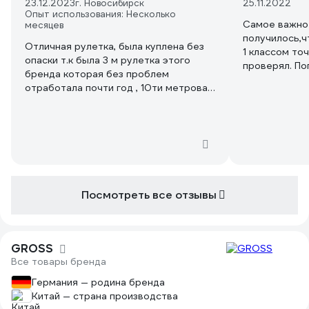
23.12.2023
г. Новосибирск
25.11.2022
Опыт использования: Несколько
Самое важное
месяцев
получилось,ч
Отличная рулетка, была куплена без
1 классом точ
опаски т.к была 3 м рулетка этого
проверял. По
бренда которая без проблем
измерении вна
отработала почти год , 10ти метровая
Но не за сче
с аналогичным качеством ,удобная
ленты(лента 
,надежная износостойкая. Падала с 2х
причине немн
метровой высоты на бетонный пол -
люфта крюка.
никакой поломки. На фото рулетка
показания то
почти год использования - на полотне
раздражают э
краска как новая ,работа механизма
приклеить на
скручивания - без изменения .
наждачной б
Посмотреть все отзывы
Р1500 пример
надежнее, хо
хорошо(есть 
При измерен
GROSS
ленты все точ
Все товары бренда
В остальном 
Германия — родина бренда
работает пла
Китай — страна производства
разблокировк