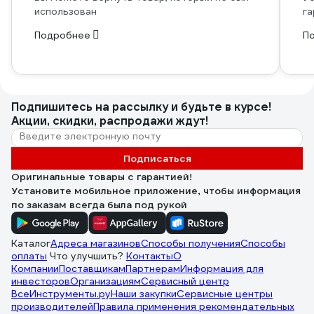
использован
га
Подробнее
П
Подпишитесь
на рассылку
и будьте в курсе!
Акции, скидки, распродажи ждут!
Подписаться
Оригинальные товары с гарантией!
Установите мобильное приложение, чтобы информация
по заказам всегда была под рукой
Каталог
Адреса магазинов
Способы получения
Способы
оплаты
Что улучшить?
Контакты
О
Компании
Поставщикам
Партнерам
Информация для
инвесторов
Организациям
Сервисный центр
ВсеИнструменты.ру
Наши закупки
Сервисные центры
производителей
Правила применения рекомендательных