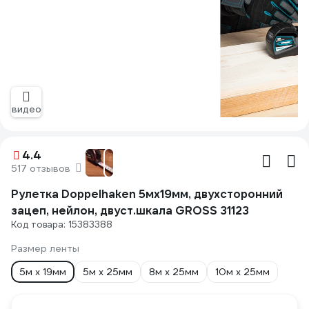
видео
4.4
517 отзывов
Рулетка Doppelhaken 5мх19мм, двухсторонний
зацеп, нейлон, двуст.шкала GROSS 31123
Код товара: 15383388
Размер ленты
5м х 19мм
5м х 25мм
8м х 25мм
10м х 25мм