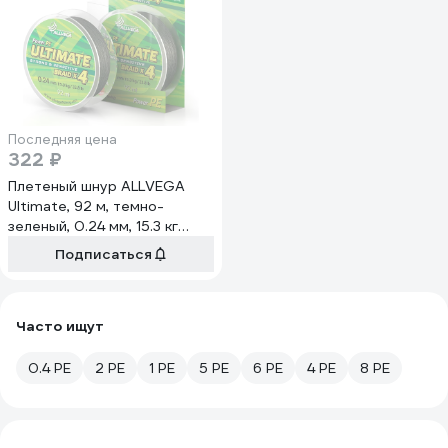
Последняя цена
322 ₽
Плетеный шнур ALLVEGA
Ultimate, 92 м, темно-
зеленый, 0.24 мм, 15.3 кг
U92DGR024
Подписаться
Часто ищут
0.4 PE
2 PE
1 PE
5 PE
6 PE
4 PE
8 PE