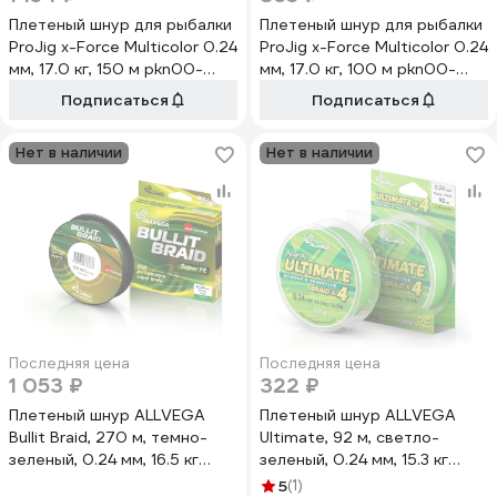
Плетеный шнур для рыбалки
Плетеный шнур для рыбалки
ProJig x-Force Multicolor 0.24
ProJig x-Force Multicolor 0.24
мм, 17.0 кг, 150 м pkn00-
мм, 17.0 кг, 100 м pkn00-
00000060
00000052
Подписаться
Подписаться
Нет в наличии
Нет в наличии
Последняя цена
Последняя цена
1 053 ₽
322 ₽
Плетеный шнур ALLVEGA
Плетеный шнур ALLVEGA
Bullit Braid, 270 м, темно-
Ultimate, 92 м, светло-
зеленый, 0.24 мм, 16.5 кг
зеленый, 0.24 мм, 15.3 кг
BB270GR24
U92LGR024
5
(1)