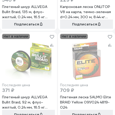
Плетеный шнур ALLVEGA
Капроновая леска ONLITOP
Bullit Braid, 135 м, флуо-
V8 на карпа, темно-зеленая
желтый, 0.24 мм, 16.5 кг
d=0.24 мм, 300 м, 8.44 кг
BB135Y24
132376
Подписаться
Подписаться
Нет в наличии
Нет в наличии
Последняя цена
Последняя цена
371 ₽
709 ₽
Плетеный шнур ALLVEGA
Плетеная леска SALMO Elite
Bullit Braid, 92 м, флуо-
BRAID Yellow 091/024 4819-
желтый, 0.24 мм, 16.5 кг
024
BB92Y24
Подписаться
Подписаться