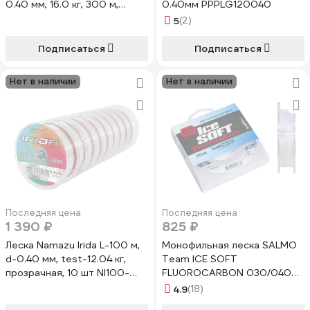
0.40 мм, 16.0 кг, 300 м,
0.40мм PPPLG120040
коричневая pkn09170
5
(2)
Подписаться
Подписаться
Нет в наличии
Нет в наличии
Последняя цена
Последняя цена
1 390 ₽
825 ₽
Леска Namazu Irida L-100 м,
Монофильная леска SALMO
d-0.40 мм, test-12.04 кг,
Team ICE SOFT
прозрачная, 10 шт NI100-
FLUOROCARBON 030/040
0,40
TS5024-040
4.9
(18)