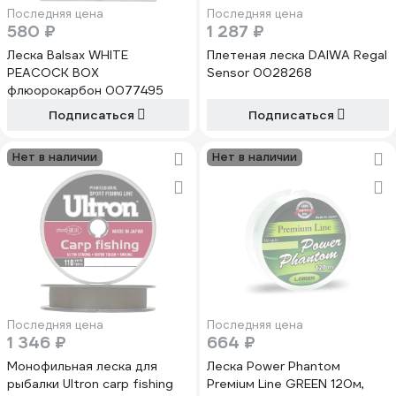
Последняя цена
Последняя цена
580 ₽
1 287 ₽
Леска Balsax WHITE
Плетеная леска DAIWA Regal
PEACOCK BOX
Sensor 0028268
флюорокарбон 0077495
Подписаться
Подписаться
Нет в наличии
Нет в наличии
Последняя цена
Последняя цена
1 346 ₽
664 ₽
Монофильная леска для
Леска Power Phantoм
рыбалки Ultron carp fishing
Preмiuм Line GREEN 120м,