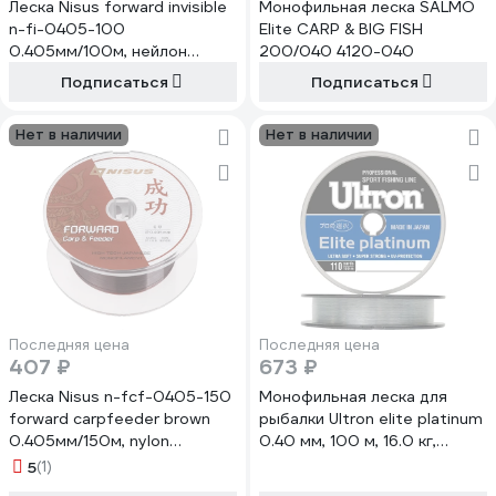
Леска Nisus forward invisible
Монофильная леска SALMO
n-fi-0405-100
Elite CARP & BIG FISH
0.405мм/100м, нейлон
200/040 4120-040
00000309066
Подписаться
Подписаться
Нет в наличии
Нет в наличии
Последняя цена
Последняя цена
407 ₽
673 ₽
Леска Nisus n-fcf-0405-150
Монофильная леска для
forward carpfeeder brown
рыбалки Ultron elite platinum
0.405мм/150м, nylon
0.40 мм, 100 м, 16.0 кг,
00000294534
серебряная pkn07805
5
(1)