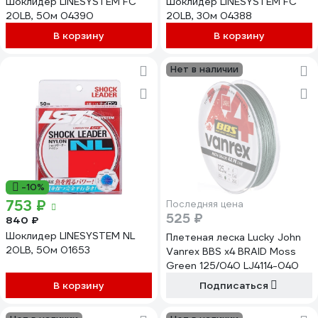
Шоклидер LINESYSTEM FC
Шоклидер LINESYSTEM FC
20LB, 50м 04390
20LB, 30м 04388
В корзину
В корзину
Нет в наличии
-10%
753 ₽
Последняя цена
525 ₽
840 ₽
Шоклидер LINESYSTEM NL
Плетеная леска Lucky John
20LB, 50м 01653
Vanrex BBS х4 BRAID Moss
Green 125/040 LJ4114-040
В корзину
Подписаться