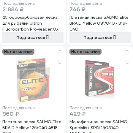
Последняя цена
Последняя цена
2 884 ₽
746 ₽
Флюорокарбоновая леска
Плетеная леска SALMO Elite
для рыбалки Ultron
BRAID Yellow 091/040 4819-
Fluorocarbon Pro-leader 0.40
040
мм, 12.4 кг, 100 м, прозрачная
Подписаться
Подписаться
pkn11061
Нет в наличии
Нет в наличии
Последняя цена
Последняя цена
960 ₽
429 ₽
Плетеная леска SALMO Elite
Монофильная леска SALMO
BRAID Yellow 125/040 4818-
Specialist SPIN 150/040