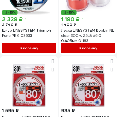
-15%
-15%
2 329 ₽
1 190 ₽
2 740 ₽
1 400 ₽
Шнур LINESYSTEM Triumph
Леска LINESYSTEM Bobbin NL
Fune PE 6 03633
clear 300м, 25LB #6.0
0.405мм 01163
В корзину
В корзину
1 595 ₽
935 ₽