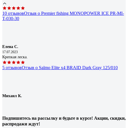
10 отзывов
Отзыв о Premier fishing MONOPOWER ICE PR-MI-
T-030-30
Елена С.
17.07.2023
Крепкая леска.
5 отзывов
Отзыв о Salmo Elite х4 BRAID Dark Gray 125/010
Михаил К.
17.09.2021
Качество.
20 отзывов
Отзыв о Lucky John Vanrex х8 BRAID Fluo Green
Подпишитесь
на рассылку
и будьте в курсе! Акции, скидки,
125/012
распродажи ждут!