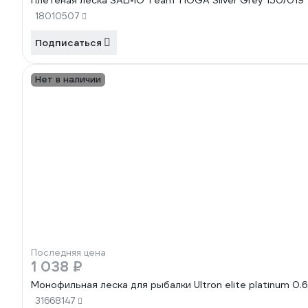
Плетёная леска SALMO Team TIOGA Silver Grey 150/019
18010507
Подписаться
Нет в наличии
Последняя цена
1 038 ₽
Монофильная леска для рыбалки Ultron elite platinum 0.
31668147