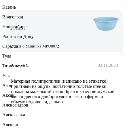
Казань
Волгоград
Новосибирск
2 отзыва
Ростов-на-Дону
Саратов
Отзыв о Умничка MPU8072
Тула
03.11.2023
Алексей С.
Тюмень
Уфа
Материал полипропилен (написано на этикетке),
Азов
приятный на ощупь, достаточно толстые стенки,
похож на маленький тазик. Брал в качестве мужской
Аксай
миски для походов/прогулок в лес, по форме и
объему подошел идеально.
Александров
Алексеевка
Алексин