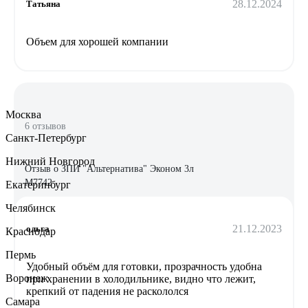
28.12.2024
Татьяна
Объем для хорошей компании
Москва
6 отзывов
Санкт-Петербург
Нижний Новгород
Отзыв о ЗПИ "Альтернатива" Эконом 3л
М7742
Екатеринбург
Челябинск
21.12.2023
ольга
Краснодар
Пермь
Удобный объём для готовки, прозрачность удобна
Воронеж
при хранении в холодильнике, видно что лежит,
крепкий от падения не раскололся
Самара