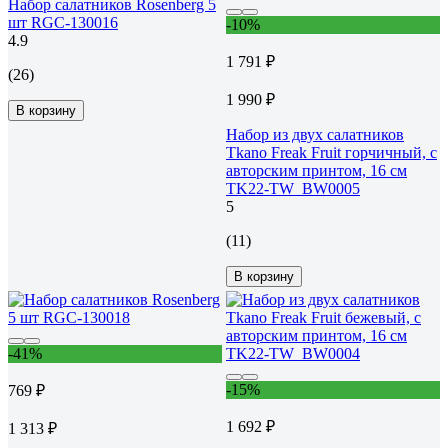
Набор салатников Rosenberg 5
шт RGC-130016
-10%
4.9
1 791 ₽
(26)
1 990 ₽
В корзину
Набор из двух салатников
Tkano Freak Fruit горчичный, с
авторским принтом, 16 см
TK22-TW_BW0005
5
(11)
В корзину
-41%
-15%
769 ₽
1 692 ₽
1 313 ₽