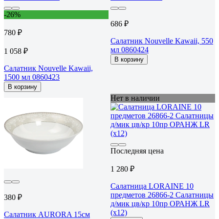
-26%
686 ₽
780 ₽
Салатник Nouvelle Kawaii, 550
мл 0860424
1 058 ₽
В корзину
Салатник Nouvelle Kawaii,
1500 мл 0860423
В корзину
Нет в наличии
Последняя цена
1 280 ₽
Салатница LORAINE 10
предметов 26866-2 Салатницы
380 ₽
д/мик цв/кр 10пр ОРАНЖ LR
(х12)
Салатник AURORA 15см