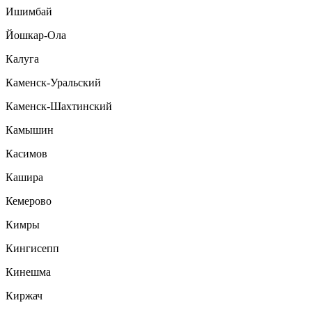
Ишимбай
Йошкар-Ола
Калуга
Каменск-Уральский
Каменск-Шахтинский
Камышин
Касимов
Кашира
Кемерово
Кимры
Кингисепп
Кинешма
Киржач