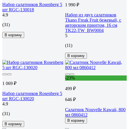
Набор салатников Rosenberg 5
1 990 ₽
шт RGC-130018
4.9
Набор из двух салатников
Tkano Freak Fruit бежевый, с
(31)
авторским принтом, 16 см
TK22-TW_BW0004
В корзину
5
(11)
В корзину
-23%
1 069 ₽
499 ₽
Набор салатников Rosenberg 5
шт RGC-130020
646 ₽
4.9
Салатник Nouvelle Kawaii, 800
(31)
мл 0860412
В корзину
В корзину