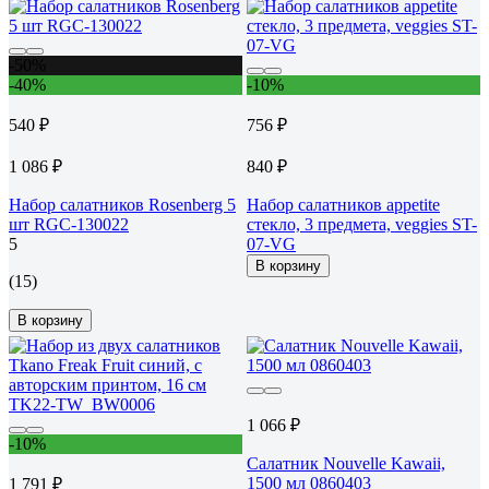
-50%
-40%
-10%
540 ₽
756 ₽
1 086 ₽
840 ₽
Набор салатников Rosenberg 5
Набор салатников appetite
шт RGC-130022
стекло, 3 предмета, veggies ST-
5
07-VG
В корзину
(15)
В корзину
1 066 ₽
-10%
Салатник Nouvelle Kawaii,
1500 мл 0860403
1 791 ₽