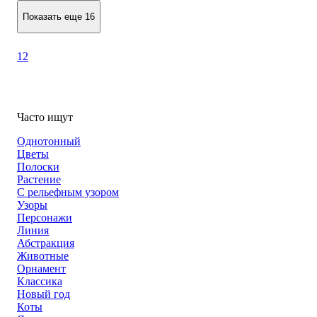
Показать еще 16
1
2
Часто ищут
Однотонный
Цветы
Полоски
Растение
С рельефным узором
Узоры
Персонажи
Линия
Абстракция
Животные
Орнамент
Классика
Новый год
Коты