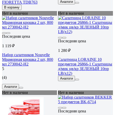
Аналоги
FIORETTA TDB763
В корзину
Нет в наличии
Нет в наличии
Последняя цена
Последняя цена
1 119 ₽
1 280 ₽
Набор салатников Nouvelle
Мраморная крошка 2 шт, 800
Салатница LORAINE 10
мл 2730042-Н2
предметов 26866-1 Салатницы
5
д/мик цв/кр ЗЕЛЕНЫЙ 10пр
LR(х12)
(4)
Аналоги
Аналоги
Нет в наличии
Нет в наличии
Последняя цена