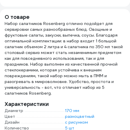
НАГАРА 6 кг
пакете 22-3040
удал
026ЩП6
моло
пивно
О товаре
460
Набор салатников Rosenberg отлично подойдет для
сервировки самых разнообразных блюд. Овощные и
фруктовые салаты, закуски, выпечка, соусы. Благодаря
оптимальной комплектации: в набор входит 1 большой
салатник объемом 2 литра и 4 салатника по 350 мл такой
столовый сервиз может стать незаменимым предметом
как для повседневного использования, так и для
праздников. Набор выполнен из качественной прочной
стеклокерамики, которая устойчива к внешним
повреждениям, такой набор можно мыть в ПММ и
разогревать в микроволновке. Удобство, простота и
универсальность - вот, что отличает набор из 5
салатников Rosenberg.
Характеристики
Диаметр
170 мм
Цвет
разноцветный
Дизайн
с рисунком
Количество
5 шт