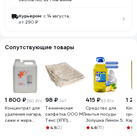
Курьером:
c 14 августа,
от 290 ₽
Сопутствующие товары
1 800 ₽
98 ₽
415 ₽
1 2
/шт
360 ₽/л
83 ₽/л
Концентрат для
Техническая
Средство для
Кисл
удаления нагара,
салфетка ООО МЛ
мытья посуды
сред
сажи и жира
Текс (ХПП)
Золушка Лимон 5
Кара
МАСТЕРХИМ
80x100 см, серая,
л бутылка ПЭТ
мойк
4.5
(2)
4.6
(15)
5
(
УДАЛИТЕЛЬ
в индивидуальном
М-04-2c
обор