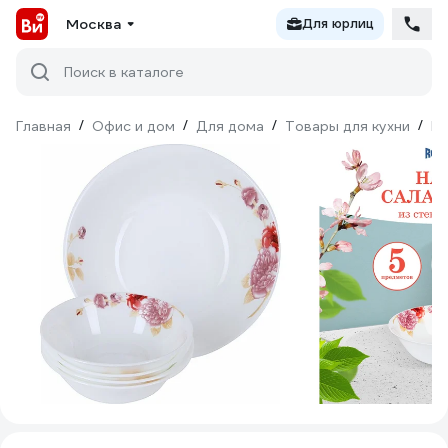
Москва
Для юрлиц
Поиск в каталоге
Главная
/
Офис и дом
/
Для дома
/
Товары для кухни
/
По