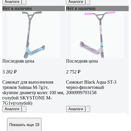
Аналоги
Аналоги
Нет в наличии
Нет в наличии
Последняя цена
Последняя цена
3 282 ₽
2 752 ₽
Самокат для выполнения
Самокат Black Aqua ST-3
трюков Saimaa M-7g1v,
черно-фиолетовый
skystone диаметр колес 100 мм,
2000999793158
голубой SKYSTONE M-
7G1v(голубой)
Аналоги
Аналоги
Показать еще 19