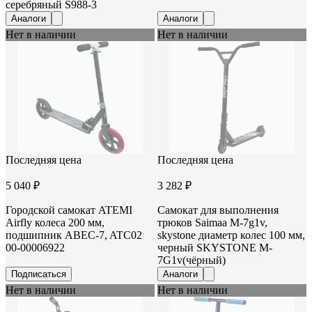
серебряный S988-3
Аналоги
Аналоги
Нет в наличии
Нет в наличии
Последняя цена
Последняя цена
5 040 ₽
3 282 ₽
Городской самокат ATEMI
Самокат для выполнения
Airfly колеса 200 мм,
трюков Saimaa M-7g1v,
подшипник ABEC-7, ATC02
skystone диаметр колес 100 мм,
00-00006922
черный SKYSTONE M-
7G1v(чёрный)
Подписаться
Аналоги
Нет в наличии
Нет в наличии