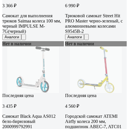
3 366 ₽
6 990 ₽
Самокат для выполнения
Трюковой самокат Street Hit
трюков Saimaa колеса 100 мм,
PRO Master черно-зеленый, с
черный IMPULSE M-
алюминиевыми колесами
7G(черный)
S9545B-2
Аналоги
Аналоги
Нет в наличии
Нет в наличии
Последняя цена
Последняя цена
3 435 ₽
4 560 ₽
Самокат Black Aqua AS012
Городской самокат ATEMI
бело-бирюзовый
Airfly колеса 200 мм,
2000999792991
подшипник ABEC-7, ATC01