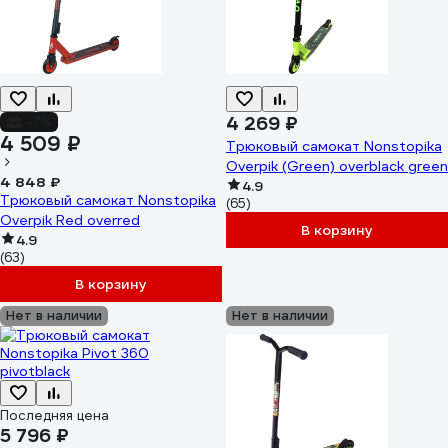
4 269 ₽
-7%
4 509 ₽
Трюковый самокат Nonstopika
Overpik (Green) overblack green
4 848 ₽
4.9
Трюковый самокат Nonstopika
(65)
Overpik Red overred
В корзину
4.9
(63)
В корзину
Нет в наличии
Нет в наличии
Последняя цена
5 796 ₽