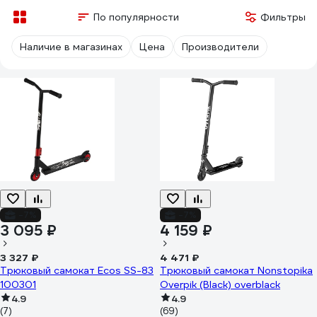
По популярности
Фильтры
Наличие в магазинах
Цена
Производители
-7%
-7%
3 095 ₽
4 159 ₽
3 327 ₽
4 471 ₽
Трюковый самокат Ecos SS-83
Трюковый самокат Nonstopika
100301
Overpik (Black) overblack
4.9
4.9
(7)
(69)