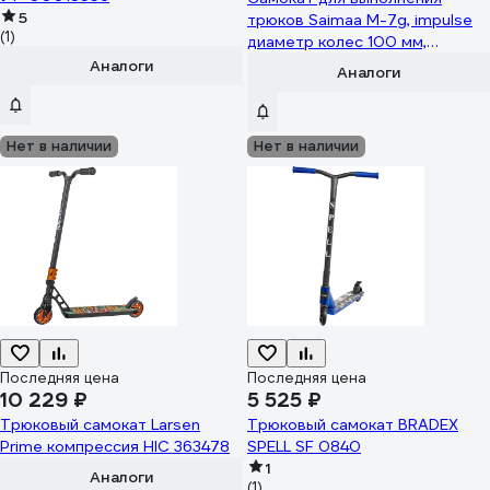
5
трюков Saimaa M-7g, impulse
(1)
диаметр колес 100 мм,
зеленый IMPULSE M-
Аналоги
Аналоги
7G(зелёный)
Нет в наличии
Нет в наличии
Последняя цена
Последняя цена
10 229 ₽
5 525 ₽
Трюковый самокат Larsen
Трюковый самокат BRADEX
Prime компрессия HIC 363478
SPELL SF 0840
1
Аналоги
(1)