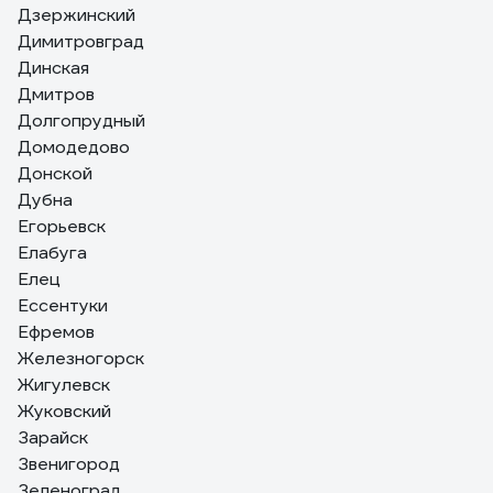
Дзержинский
Димитровград
Динская
Дмитров
Долгопрудный
Домодедово
Донской
Дубна
Егорьевск
Елабуга
Елец
Ессентуки
Ефремов
Железногорск
Жигулевск
Жуковский
Зарайск
Звенигород
Зеленоград