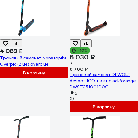
4 089 ₽
-10%
6 030 ₽
Трюковый самокат Nonstopika
Overpik (Blue) overblue
6 700 ₽
В корзину
Трюковой самокат DEWOLF
despot 100, цвет black/orange
DWST25100100O
5
(1)
В корзину