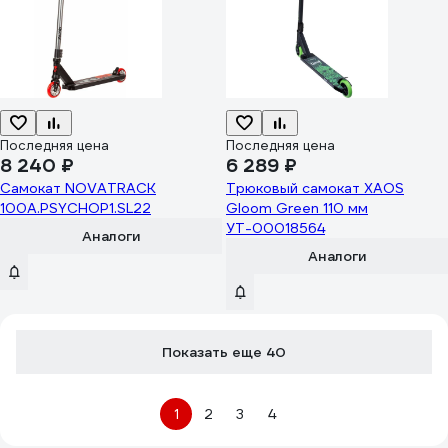
Последняя цена
Последняя цена
8 240 ₽
6 289 ₽
Самокат NOVATRACK
Трюковый самокат XAOS
100A.PSYCHOP1.SL22
Gloom Green 110 мм
УТ-00018564
Аналоги
Аналоги
Показать еще 40
1
2
3
4