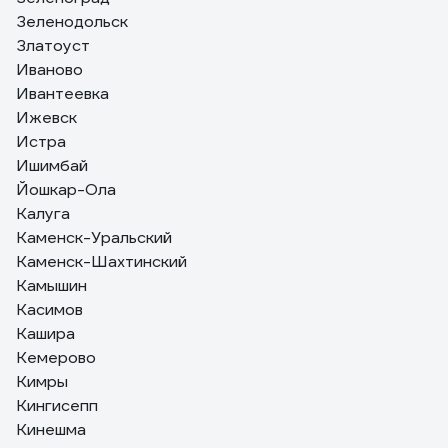
Зеленодольск
Златоуст
Иваново
Ивантеевка
Ижевск
Истра
Ишимбай
Йошкар-Ола
Калуга
Каменск-Уральский
Каменск-Шахтинский
Камышин
Касимов
Кашира
Кемерово
Кимры
Кингисепп
Кинешма