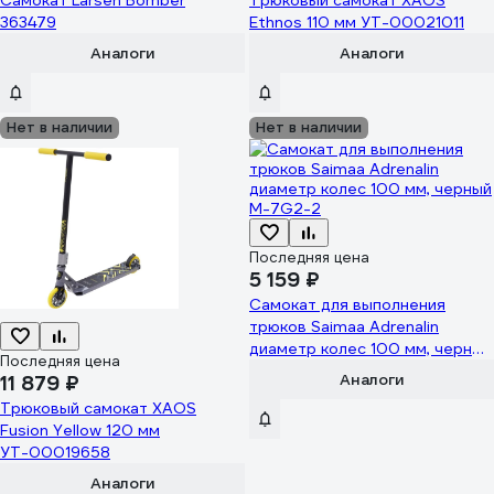
Самокат Larsen Bomber
Трюковый самокат XAOS
363479
Ethnos 110 мм УТ-00021011
Аналоги
Аналоги
Нет в наличии
Нет в наличии
Последняя цена
5 159 ₽
Самокат для выполнения
трюков Saimaa Adrenalin
диаметр колес 100 мм, черный
Последняя цена
M-7G2-2
Аналоги
11 879 ₽
Трюковый самокат XAOS
Fusion Yellow 120 мм
УТ-00019658
Аналоги