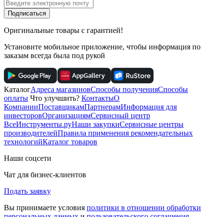
Подписаться
Оригинальные товары с гарантией!
Установите мобильное приложение, чтобы информация по
заказам всегда была под рукой
Каталог
Адреса магазинов
Способы получения
Способы
оплаты
Что улучшить?
Контакты
О
Компании
Поставщикам
Партнерам
Информация для
инвесторов
Организациям
Сервисный центр
ВсеИнструменты.ру
Наши закупки
Сервисные центры
производителей
Правила применения рекомендательных
технологий
Каталог товаров
Наши соцсети
Чат для бизнес-клиентов
Подать заявку
Вы принимаете условия
политики в отношении обработки
персональных данных
и
пользовательского соглашения