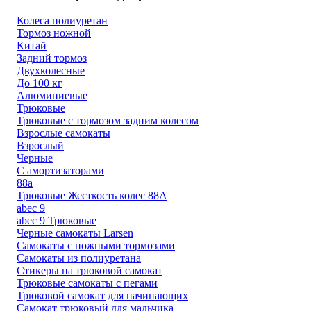
Колеса полиуретан
Тормоз ножной
Китай
Задний тормоз
Двухколесные
До 100 кг
Алюминиевые
Трюковые
Трюковые с тормозом задним колесом
Взрослые самокаты
Взрослый
Черные
С амортизаторами
88а
Трюковые Жесткость колес 88А
abec 9
abec 9 Трюковые
Черные самокаты Larsen
Самокаты с ножными тормозами
Самокаты из полиуретана
Стикеры на трюковой самокат
Трюковые самокаты с пегами
Трюковой самокат для начинающих
Самокат трюковый для мальчика