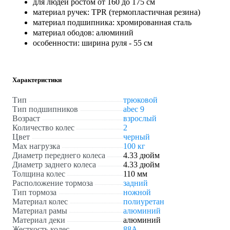
для людей ростом от 160 до 175 см
материал ручек: TPR (термопластичная резина)
материал подшипника: хромированная сталь
материал ободов: алюминий
особенности: ширина руля - 55 см
Характеристики
Тип
трюковой
Тип подшипников
abec 9
Возраст
взрослый
Количество колес
2
Цвет
черный
Max нагрузка
100 кг
Диаметр переднего колеса
4.33 дюйм
Диаметр заднего колеса
4.33 дюйм
Толщина колес
110 мм
Расположение тормоза
задний
Тип тормоза
ножной
Материал колес
полиуретан
Материал рамы
алюминий
Материал деки
алюминий
Жесткость колес
88А