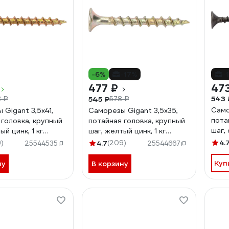
-6%
-17%
-
477 ₽
47
543 
545 ₽
 ₽
578 ₽
Само
Gigant 3,5x41,
Саморезы Gigant 3,5x35,
пота
 головка, крупный
потайная головка, крупный
шаг,
ый цинк, 1 кг
шаг, желтый цинк, 1 кг
(при
о 428 шт) 123510
(примерно 537 шт) 123509
4.
)
4.7
(209)
25544535
25544667
Куп
ну
В корзину