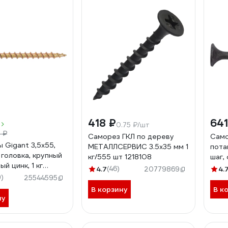
418 ₽
641
0.75 ₽/шт
 ₽
Саморез ГКЛ по дереву
Само
 Gigant 3,5x55,
МЕТАЛЛСЕРВИС 3.5x35 мм 1
пота
 головка, крупный
кг/555 шт 1218108
шаг,
ый цинк, 1 кг
шт. 
4.7
(46)
4.
20779869
о 324 шт) 123513
)
25544595
В корзину
В к
ну