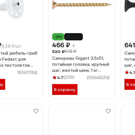
-8%
-19%
₽
466 ₽
641
8.28 ₽/шт
530 ₽
578 ₽
тый дюбель-гриб
Само
Саморезы Gigant 3,5x51,
м Fedast для
пота
потайная головка, крупный
х пистолетов
шаг,
шаг, желтый цинк, 1 кг
0IN
(при
4.
16341178
(примерно 393 шт) 123512
4.7
(209)
25544625
ну
В к
В корзину