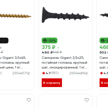
-18%
-32%
-
375 ₽
46
490 ₽
502 
 ₽
548 ₽
 Gigant 3,5x45,
Саморезы Gigant 3,5x25,
Само
 головка, крупный
потайная головка, крупный
пота
ый цинк, 1 кг
шаг, оксидированный, 1 кг
шаг,
 388 шт) 123511
(примерно 711 шт) 123526
шт. 
)
4.7
(180)
4.
25544571
25544469
В корзину
В к