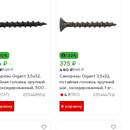
30%
-32%
4 ₽
375 ₽
₽
490 ₽
549 ₽
548 ₽
резы Gigant 3,5x32,
Саморезы Gigant 3,5x32,
йная головка, крупный
потайная головка, крупный
 оксидированный, 500
шаг, оксидированный, 1 кг
123548
(примерно 581 шт) 123527
7
(137)
4.7
(180)
25544865
25544475
орзину
В корзину