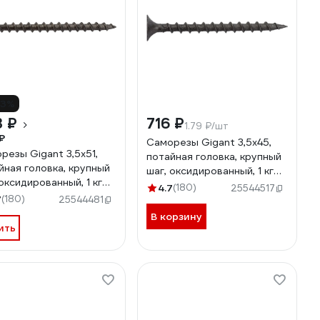
13%
3 ₽
716 ₽
1.79 ₽/шт
₽
Саморезы Gigant 3,5x45,
резы Gigant 3,5x51,
потайная головка, крупный
йная головка, крупный
шаг, оксидированный, 1 кг
 оксидированный, 1 кг
(примерно 401 шт) 123530
4.7
(180)
25544517
мерно 360 шт) 123531
7
(180)
25544481
В корзину
ить