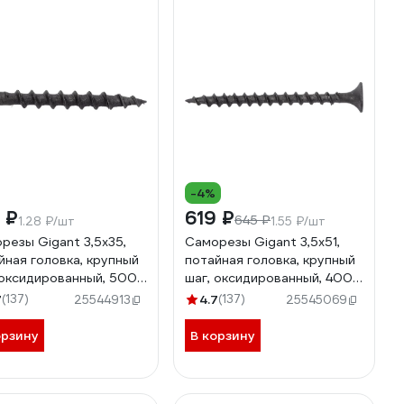
-4%
 ₽
619 ₽
645 ₽
1.28 ₽/шт
1.55 ₽/шт
резы Gigant 3,5x35,
Саморезы Gigant 3,5x51,
йная головка, крупный
потайная головка, крупный
 оксидированный, 500
шаг, оксидированный, 400
123549
шт. 123552
7
(137)
4.7
(137)
25544913
25545069
орзину
В корзину