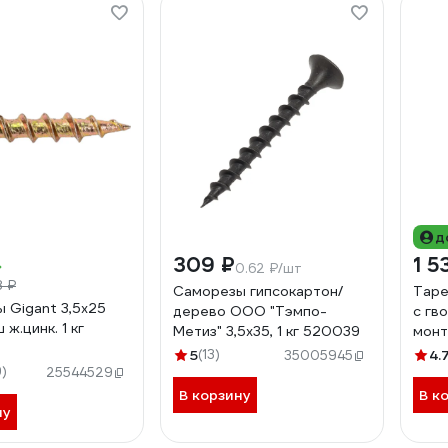
д
309 ₽
1 5
0.62 ₽/шт
8 ₽
Саморезы гипсокартон/
Таре
 Gigant 3,5x25
дерево ООО "Тэмпо-
с гв
 ж.цинк. 1 кг
Метиз" 3,5х35, 1 кг 520039
монт
IN30
5
(13)
4.
35005945
)
25544529
В корзину
В к
ну