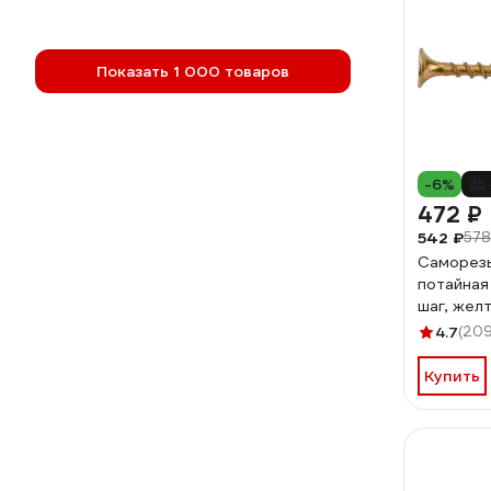
Показать 1 000 товаров
-6%
472 ₽
542 ₽
578
Саморезы
потайная
шаг, желт
(примерно
4.7
(209
Купить