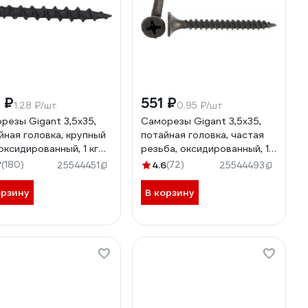
 ₽
551 ₽
1.28 ₽/шт
0.95 ₽/шт
резы Gigant 3,5x35,
Саморезы Gigant 3,5x35,
йная головка, крупный
потайная головка, частая
 оксидированный, 1 кг
резьба, оксидированный, 1
мерно 501 шт) 123528
кг. 123613
7
(180)
4.6
(72)
25544451
25544493
орзину
В корзину