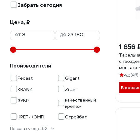
Забрать сегодня
Цена, ₽
от
до
1 656 
Тарельча
с гвозде
Производители
монтажны
IN50 FD5
4.3
(46)
Fedast
Gigant
В корзи
KRANZ
Zitar
качественный
ЗУБР
крепеж
КРЕП-КОМП
Стройбат
Показать еще 62