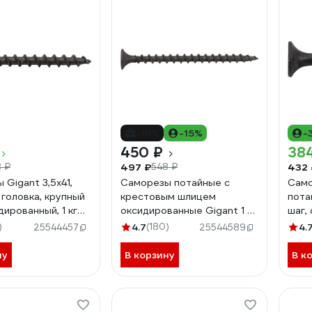
-18%
-15%
-
450 ₽
38
497 ₽
432 
 ₽
548 ₽
Gigant 3,5x41,
Саморезы потайные с
Само
 головка, крупный
крестовым шлицем
пота
дированный, 1 кг
оксидированные Gigant 1 кг
шаг,
о 473 шт) 123529
примерно 353 шт 3,5x55
шт. 
)
4.7
(180)
4.
25544457
25544589
123532
ну
В корзину
В к