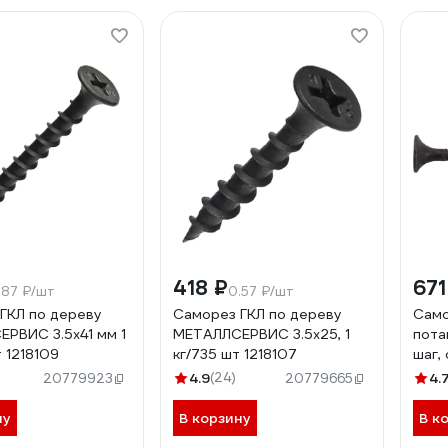
418 ₽
671
.87 ₽/шт
0.57 ₽/шт
ГКЛ по дереву
Саморез ГКЛ по дереву
Само
РВИС 3.5x41 мм 1
МЕТАЛЛСЕРВИС 3.5x25, 1
пота
 1218109
кг/735 шт 1218107
шаг,
шт. 
4.9
(24)
4.
20779923
20779665
ну
В корзину
В к