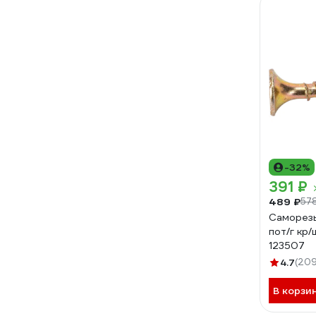
-32%
391 ₽
489 ₽
57
Саморезы
пот/г кр/ш
123507
4.7
(209
В корзи