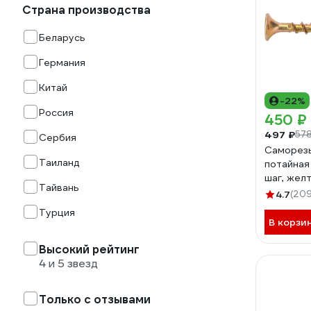
Страна производства
Беларусь
Германия
Китай
-22%
Россия
450 ₽
497 ₽
578
Сербия
Саморезы 
Таиланд
потайная
шаг, желт
Тайвань
(примерн
4.7
(209
Турция
В корзи
Высокий рейтинг
4 и 5 звезд
Только с отзывами