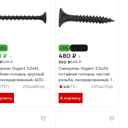
13%
-3%
-12%
8 ₽
480 ₽
₽
530 ₽
538 ₽
548 ₽
резы Gigant 3,5x41,
Саморезы Gigant 3,5x25,
йная головка, крупный
потайная головка, частая
 оксидированный, 400
резьба, оксидированный, 1
123550
кг (примерно 655 шт) 123611
7
(137)
4.6
(72)
25544853
25544739
орзину
В корзину